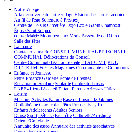
Notre Village
À la découverte de notre village
Histoire
Les noms racontent
Au fil de l'eau
Se rendre à Fresnes
Centre de Loisirs
Cimetière
Dojo
École Gabin Chambost
Église Saint Sulpice
écluse
Mairie
Monument aux Morts
Passerelle de l'Ourcq
Salle des fêtes
La mairie
Contacter la mairie
CONSEIL MUNICIPAL
PERSONNEL
COMMUNAL
Délibérations du Conseil
Centre Communal d'Action Sociale
ÉTAT CIVIL
P L U
D.I.C.R.I.M.
Fresnes Magazines
Communauté de Communes
Enfance et Jeunesse
Petite Enfance
Garderie
École de Fresnes
Restauration Scolaire
Scolarité
Centre de Loisirs
LAEP - Lieu d'Accueil Enfant Parents
Adresses Utiles
Loisirs
Musique
Activités Nature
Base de Loisirs de Jablines
Bibliothèque
Comité des Fêtes
Fresnes Easy Run
Enfants
Adolescents
Adultes
Seniors
Danse
Sport
Défense
Bien-être
Culturelle/Artistique
Détente/Convialité
Annuaire des assos
Annuaire des activités associatives
Démarches associatives