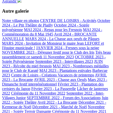
Agrandir
Autre galerie
Notre village en photos
CENTRE DE LOISIRS - Activités
Octobre
2024 - Le Ptit Théâtre de Plailly
Octobre 2024 - Soirée
polynésienne
MAI 2024 - Repas pour les Fresnois
MAI 2024 -
Commémoration du 8 Mai 1945
Avril 2024 - BROCANTE
ANNUELLE
MARS 2024 - La Chasse aux oeufs de Pâques
MARS 2024 - Invitation de Monsieur le maire Jean LEFORT et
l'équipe municipale !
JANVIER 2024 - Fresnes sous la neige
NOVEMBRE 2023 - Déjeuner festif pour le Club des Iris
Très beau
rassemblement ce samedi 11 Novembre 2023
OCTOBRE 2023 -
Soirée Polynésienne
Septembre 2023 - Intervillages 2023
JUIN
2023 - Récolte du miel fresnois
MAI 2023 - Nombreuses médailles
pour le Club de Karaté
MAI 2023 - Plantations estivales
Barbecue
2023
Centre de Loisirs - Créations Vacances de printemps
AVRIL
2023 - La Brocante
AVRIL 2023 - Chasse aux Oeufs
Mars 2023 -
Dimanche festif intergénérationnel
Février 2023 - Plantation des
cerisiers du Japon
Février 2023 - La Passerelle
Lâcher de lanternes
2022
Cérémonie du 11 Novembre 2022
Septembre 2022 - Inter-
Villages Junior
SEPTEMBRE 2022 - Forum des Associations
Juin
2022 - Soirée Théâtre
Avril 2022 - La Brocante
Décembre 2021 -
Kermesse de Noël
Décembre 2021 - Marché de Noël
Novembre
2021 - Soirée Terroir Dansante
Cérémonie du 11 Novembre 2021