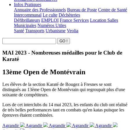
Infos Pratiques
Annuaire des Professionnels
Bureau de Poste
Centre de Santé
Intercommunal
Le culte
Déchèteries
Défibrillateurs
EMPLOI
France Services
Location Salles
Municipales
Numéros Utiles
Santé
Transports
Urbanisme
Veolia
MAI 2023 - Nombreuses médailles pour le Club de
Karaté
13ème Open de Montévrain
Les élèves de la section Karaté de Bougez à Fresnes se sont
distingués au 13ème Open de Montévrain qui regroupait plus d'une
soixante de compétiteurs.
Lors de cet interclubs du 14 mai 2023, les enfants du club ont réalisé
de très belles performances tant en combats qu'en katas puisque les
épreuves étaient combinées.
Agrandir
Agrandir
Agrandir
Agrandir
Agrandir