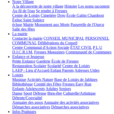
Notre Village
À la découverte de notre village
Histoire
Les noms racontent
Au fil de l'eau
Se rendre à Fresnes
Centre de Loisirs
Cimetière
Dojo
École Gabin Chambost
Église Saint Sulpice
écluse
Mairie
Monument aux Morts
Passerelle de l'Ourcq
Salle des fêtes
La mairie
Contacter la mairie
CONSEIL MUNICIPAL
PERSONNEL
COMMUNAL
Délibérations du Conseil
Centre Communal d'Action Sociale
ÉTAT CIVIL
P L U
D.I.C.R.I.M.
Fresnes Magazines
Communauté de Communes
Enfance et Jeunesse
Petite Enfance
Garderie
École de Fresnes
Restauration Scolaire
Scolarité
Centre de Loisirs
LAEP - Lieu d'Accueil Enfant Parents
Adresses Utiles
Loisirs
Musique
Activités Nature
Base de Loisirs de Jablines
Bibliothèque
Comité des Fêtes
Fresnes Easy Run
Enfants
Adolescents
Adultes
Seniors
Danse
Sport
Défense
Bien-être
Culturelle/Artistique
Détente/Convialité
Annuaire des assos
Annuaire des activités associatives
Démarches associatives
Démarches associatives
Infos Pratiques