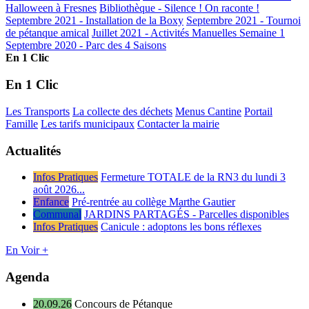
Halloween à Fresnes
Bibliothèque - Silence ! On raconte !
Septembre 2021 - Installation de la Boxy
Septembre 2021 - Tournoi
de pétanque amical
Juillet 2021 - Activités Manuelles Semaine 1
Septembre 2020 - Parc des 4 Saisons
En 1 Clic
En 1 Clic
Les Transports
La collecte des déchets
Menus Cantine
Portail
Famille
Les tarifs municipaux
Contacter la mairie
Actualités
Infos Pratiques
Fermeture TOTALE de la RN3 du lundi 3
août 2026...
Enfance
Pré-rentrée au collège Marthe Gautier
Communal
JARDINS PARTAGÉS - Parcelles disponibles
Infos Pratiques
Canicule : adoptons les bons réflexes
En Voir +
Agenda
20.09.26
Concours de Pétanque