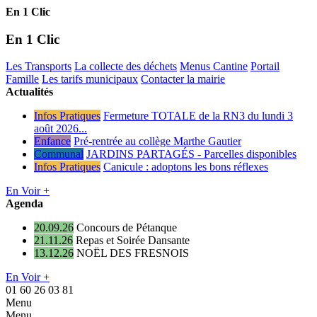
En 1 Clic
En 1 Clic
Les Transports
La collecte des déchets
Menus Cantine
Portail
Famille
Les tarifs municipaux
Contacter la mairie
Actualités
Infos Pratiques
Fermeture TOTALE de la RN3 du lundi 3
août 2026...
Enfance
Pré-rentrée au collège Marthe Gautier
Communal
JARDINS PARTAGÉS - Parcelles disponibles
Infos Pratiques
Canicule : adoptons les bons réflexes
En Voir +
Agenda
20.09.26
Concours de Pétanque
21.11.26
Repas et Soirée Dansante
13.12.26
NOËL DES FRESNOIS
En Voir +
01 60 26 03 81
Menu
Menu