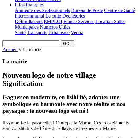
Infos Pratiques
Annuaire des Professionnels
Bureau de Poste
Centre de Santé
Intercommunal
Le culte
Déchèteries
Défibrillateurs
EMPLOI
France Services
Location Salles
Municipales
Numéros Utiles
Santé
Transports
Urbanisme
Veolia
Accueil
//
La mairie
La mairie
Nouveau logo de notre village
Signification
Gagner en modernité, en lisibilité, adopter une
symbolique en harmonie avec notre réalité et nos
paysages : le nouveau logo est né !
Il symbolise la passerelle, l’Ourcq et la Marne. Ces trois éléments
sont constitutifs de l’âme du village, de Fresnes-sur-Marne.