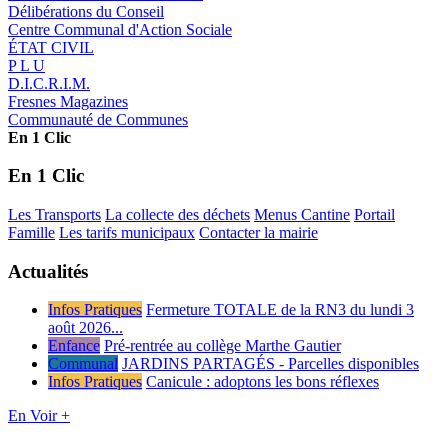
Délibérations du Conseil
Centre Communal d'Action Sociale
ÉTAT CIVIL
P L U
D.I.C.R.I.M.
Fresnes Magazines
Communauté de Communes
En 1 Clic
En 1 Clic
Les Transports
La collecte des déchets
Menus Cantine
Portail
Famille
Les tarifs municipaux
Contacter la mairie
Actualités
Infos Pratiques
Fermeture TOTALE de la RN3 du lundi 3
août 2026...
Enfance
Pré-rentrée au collège Marthe Gautier
Communal
JARDINS PARTAGÉS - Parcelles disponibles
Infos Pratiques
Canicule : adoptons les bons réflexes
En Voir +