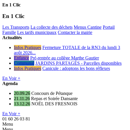
En 1 Clic
En 1 Clic
Les Transports
La collecte des déchets
Menus Cantine
Portail
Famille
Les tarifs municipaux
Contacter la mairie
Actualités
Infos Pratiques
Fermeture TOTALE de la RN3 du lundi 3
août 2026...
Enfance
Pré-rentrée au collège Marthe Gautier
Communal
JARDINS PARTAGÉS - Parcelles disponibles
Infos Pratiques
Canicule : adoptons les bons réflexes
En Voir +
Agenda
20.09.26
Concours de Pétanque
21.11.26
Repas et Soirée Dansante
13.12.26
NOËL DES FRESNOIS
En Voir +
01 60 26 03 81
Menu
Menu