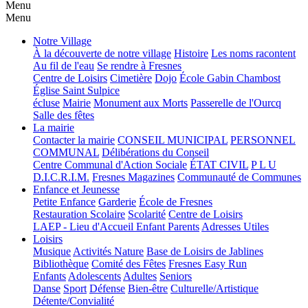
Menu
Menu
Notre Village
À la découverte de notre village
Histoire
Les noms racontent
Au fil de l'eau
Se rendre à Fresnes
Centre de Loisirs
Cimetière
Dojo
École Gabin Chambost
Église Saint Sulpice
écluse
Mairie
Monument aux Morts
Passerelle de l'Ourcq
Salle des fêtes
La mairie
Contacter la mairie
CONSEIL MUNICIPAL
PERSONNEL
COMMUNAL
Délibérations du Conseil
Centre Communal d'Action Sociale
ÉTAT CIVIL
P L U
D.I.C.R.I.M.
Fresnes Magazines
Communauté de Communes
Enfance et Jeunesse
Petite Enfance
Garderie
École de Fresnes
Restauration Scolaire
Scolarité
Centre de Loisirs
LAEP - Lieu d'Accueil Enfant Parents
Adresses Utiles
Loisirs
Musique
Activités Nature
Base de Loisirs de Jablines
Bibliothèque
Comité des Fêtes
Fresnes Easy Run
Enfants
Adolescents
Adultes
Seniors
Danse
Sport
Défense
Bien-être
Culturelle/Artistique
Détente/Convialité