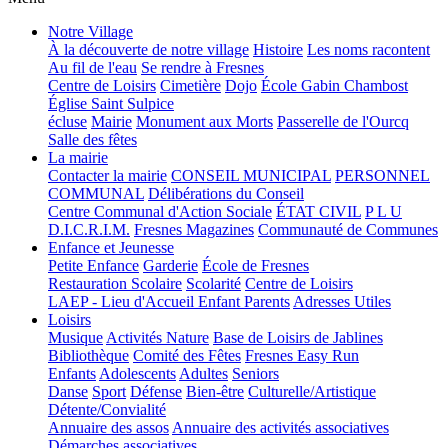
Notre Village
À la découverte de notre village
Histoire
Les noms racontent
Au fil de l'eau
Se rendre à Fresnes
Centre de Loisirs
Cimetière
Dojo
École Gabin Chambost
Église Saint Sulpice
écluse
Mairie
Monument aux Morts
Passerelle de l'Ourcq
Salle des fêtes
La mairie
Contacter la mairie
CONSEIL MUNICIPAL
PERSONNEL
COMMUNAL
Délibérations du Conseil
Centre Communal d'Action Sociale
ÉTAT CIVIL
P L U
D.I.C.R.I.M.
Fresnes Magazines
Communauté de Communes
Enfance et Jeunesse
Petite Enfance
Garderie
École de Fresnes
Restauration Scolaire
Scolarité
Centre de Loisirs
LAEP - Lieu d'Accueil Enfant Parents
Adresses Utiles
Loisirs
Musique
Activités Nature
Base de Loisirs de Jablines
Bibliothèque
Comité des Fêtes
Fresnes Easy Run
Enfants
Adolescents
Adultes
Seniors
Danse
Sport
Défense
Bien-être
Culturelle/Artistique
Détente/Convialité
Annuaire des assos
Annuaire des activités associatives
Démarches associatives