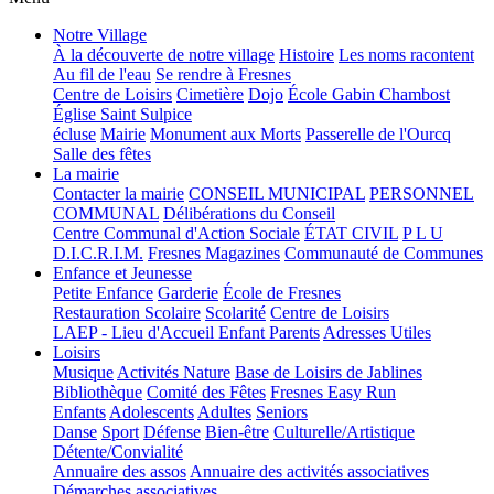
Notre Village
À la découverte de notre village
Histoire
Les noms racontent
Au fil de l'eau
Se rendre à Fresnes
Centre de Loisirs
Cimetière
Dojo
École Gabin Chambost
Église Saint Sulpice
écluse
Mairie
Monument aux Morts
Passerelle de l'Ourcq
Salle des fêtes
La mairie
Contacter la mairie
CONSEIL MUNICIPAL
PERSONNEL
COMMUNAL
Délibérations du Conseil
Centre Communal d'Action Sociale
ÉTAT CIVIL
P L U
D.I.C.R.I.M.
Fresnes Magazines
Communauté de Communes
Enfance et Jeunesse
Petite Enfance
Garderie
École de Fresnes
Restauration Scolaire
Scolarité
Centre de Loisirs
LAEP - Lieu d'Accueil Enfant Parents
Adresses Utiles
Loisirs
Musique
Activités Nature
Base de Loisirs de Jablines
Bibliothèque
Comité des Fêtes
Fresnes Easy Run
Enfants
Adolescents
Adultes
Seniors
Danse
Sport
Défense
Bien-être
Culturelle/Artistique
Détente/Convialité
Annuaire des assos
Annuaire des activités associatives
Démarches associatives