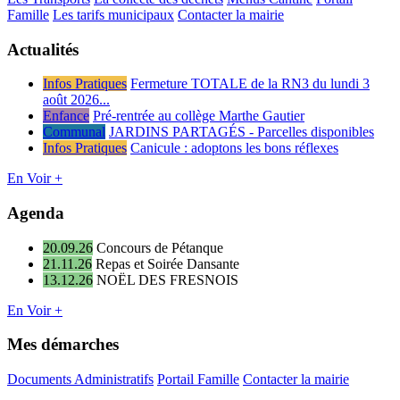
Famille
Les tarifs municipaux
Contacter la mairie
Actualités
Infos Pratiques
Fermeture TOTALE de la RN3 du lundi 3
août 2026...
Enfance
Pré-rentrée au collège Marthe Gautier
Communal
JARDINS PARTAGÉS - Parcelles disponibles
Infos Pratiques
Canicule : adoptons les bons réflexes
En Voir +
Agenda
20.09.26
Concours de Pétanque
21.11.26
Repas et Soirée Dansante
13.12.26
NOËL DES FRESNOIS
En Voir +
Mes démarches
Documents Administratifs
Portail Famille
Contacter la mairie