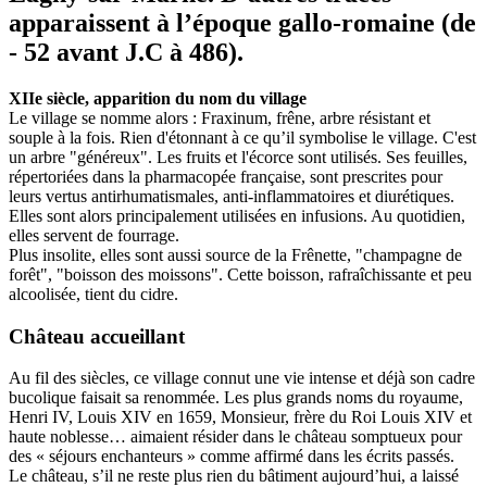
apparaissent à l’époque gallo-romaine (de
- 52 avant J.C à 486).
XIIe siècle, apparition du nom du village
Le village se nomme alors : Fraxinum, frêne, arbre résistant et
souple à la fois. Rien d'étonnant à ce qu’il symbolise le village. C'est
un arbre "généreux". Les fruits et l'écorce sont utilisés. Ses feuilles,
répertoriées dans la pharmacopée française, sont prescrites pour
leurs vertus antirhumatismales, anti-inflammatoires et diurétiques.
Elles sont alors principalement utilisées en infusions. Au quotidien,
elles servent de fourrage.
Plus insolite, elles sont aussi source de la Frênette, "champagne de
forêt", "boisson des moissons". Cette boisson, rafraîchissante et peu
alcoolisée, tient du cidre.
Château accueillant
Au fil des siècles, ce village connut une vie intense et déjà son cadre
bucolique faisait sa renommée. Les plus grands noms du royaume,
Henri IV, Louis XIV en 1659, Monsieur, frère du Roi Louis XIV et
haute noblesse… aimaient résider dans le château somptueux pour
des « séjours enchanteurs » comme affirmé dans les écrits passés.
Le château, s’il ne reste plus rien du bâtiment aujourd’hui, a laissé