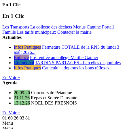
En 1 Clic
En 1 Clic
Les Transports
La collecte des déchets
Menus Cantine
Portail
Famille
Les tarifs municipaux
Contacter la mairie
Actualités
Infos Pratiques
Fermeture TOTALE de la RN3 du lundi 3
août 2026...
Enfance
Pré-rentrée au collège Marthe Gautier
Communal
JARDINS PARTAGÉS - Parcelles disponibles
Infos Pratiques
Canicule : adoptons les bons réflexes
En Voir +
Agenda
20.09.26
Concours de Pétanque
21.11.26
Repas et Soirée Dansante
13.12.26
NOËL DES FRESNOIS
En Voir +
01 60 26 03 81
Menu
Menu