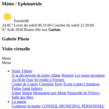
Météo / Ephéméride
Ensoleillé
24.8C°
Lever du soleil 06:31:00
Coucher du soleil 21:20:00
07 Août 2026
Bonne fête aux
Gaétan
Galerie Photo
Visite virtuelle
Menu
Menu
Notre Village
À la découverte de notre village
Histoire
Les noms racontent
Au fil de l'eau
Se rendre à Fresnes
Centre de Loisirs
Cimetière
Dojo
École Gabin Chambost
Église Saint Sulpice
écluse
Mairie
Monument aux Morts
Passerelle de l'Ourcq
Salle des fêtes
La mairie
Contacter la mairie
CONSEIL MUNICIPAL
PERSONNEL