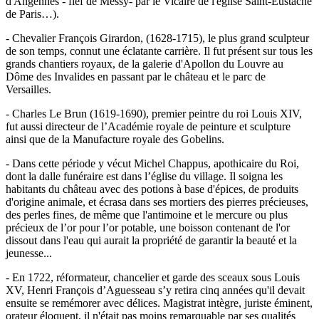
d'Angennes - fief de Messy- par le Vicaire de l'église Saint-Eustache
de Paris…).
- Chevalier François Girardon, (1628-1715), le plus grand sculpteur
de son temps, connut une éclatante carrière. Il fut présent sur tous les
grands chantiers royaux, de la galerie d'Apollon du Louvre au
Dôme des Invalides en passant par le château et le parc de
Versailles.
- Charles Le Brun (1619-1690), premier peintre du roi Louis XIV,
fut aussi directeur de l’Académie royale de peinture et sculpture
ainsi que de la Manufacture royale des Gobelins.
- Dans cette période y vécut Michel Chappus, apothicaire du Roi,
dont la dalle funéraire est dans l’église du village. Il soigna les
habitants du château avec des potions à base d'épices, de produits
d'origine animale, et écrasa dans ses mortiers des pierres précieuses,
des perles fines, de même que l'antimoine et le mercure ou plus
précieux de l’or pour l’or potable, une boisson contenant de l'or
dissout dans l'eau qui aurait la propriété de garantir la beauté et la
jeunesse...
- En 1722, réformateur, chancelier et garde des sceaux sous Louis
XV, Henri François d’Aguesseau s’y retira cinq années qu'il devait
ensuite se remémorer avec délices. Magistrat intègre, juriste éminent,
orateur éloquent, il n'était pas moins remarquable par ses qualités