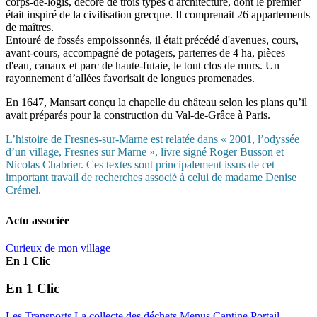
corps-de-logis, décoré de trois types d'architecture, dont le premier
était inspiré de la civilisation grecque. Il comprenait 26 appartements
de maîtres.
Entouré de fossés empoissonnés, il était précédé d'avenues, cours,
avant-cours, accompagné de potagers, parterres de 4 ha, pièces
d'eau, canaux et parc de haute-futaie, le tout clos de murs. Un
rayonnement d’allées favorisait de longues promenades.
En 1647, Mansart conçu la chapelle du château selon les plans qu’il
avait préparés pour la construction du Val-de-Grâce à Paris.
L’histoire de Fresnes-sur-Marne est relatée dans « 2001, l’odyssée
d’un village, Fresnes sur Marne », livre signé Roger Busson et
Nicolas Chabrier. Ces textes sont principalement issus de cet
important travail de recherches associé à celui de madame Denise
Crémel.
Actu associée
Curieux de mon village
En 1 Clic
En 1 Clic
Les Transports
La collecte des déchets
Menus Cantine
Portail