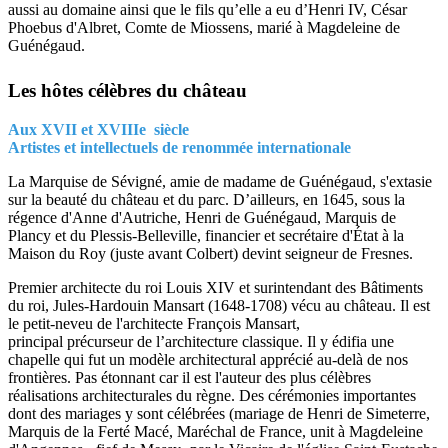
aussi au domaine ainsi que le fils qu’elle a eu d’Henri IV, César
Phoebus d'Albret, Comte de Miossens, marié à Magdeleine de
Guénégaud.
Les hôtes célèbres du château
Aux XVII et XVIIIe siècle
Artistes et intellectuels de renommée internationale
La Marquise de Sévigné, amie de madame de Guénégaud, s'extasie
sur la beauté du château et du parc. D’ailleurs, en 1645, sous la
régence d'Anne d'Autriche, Henri de Guénégaud, Marquis de
Plancy et du Plessis-Belleville, financier et secrétaire d'État à la
Maison du Roy (juste avant Colbert) devint seigneur de Fresnes.
Premier architecte du roi Louis XIV et surintendant des Bâtiments
du roi, Jules-Hardouin Mansart (1648-1708) vécu au château. Il est
le petit-neveu de l'architecte François Mansart,
principal précurseur de l’architecture classique. Il y édifia une
chapelle qui fut un modèle architectural apprécié au-delà de nos
frontières. Pas étonnant car il est l'auteur des plus célèbres
réalisations architecturales du règne. Des cérémonies importantes
dont des mariages y sont célébrées (mariage de Henri de Simeterre,
Marquis de la Ferté Macé, Maréchal de France, unit à Magdeleine