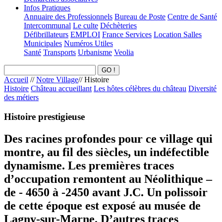
Infos Pratiques
Annuaire des Professionnels
Bureau de Poste
Centre de Santé
Intercommunal
Le culte
Déchèteries
Défibrillateurs
EMPLOI
France Services
Location Salles
Municipales
Numéros Utiles
Santé
Transports
Urbanisme
Veolia
Accueil
//
Notre Village
//
Histoire
Histoire
Château accueillant
Les hôtes célèbres du château
Diversité
des métiers
Histoire prestigieuse
Des racines profondes pour ce village qui
montre, au fil des siècles, un indéfectible
dynamisme. Les premières traces
d’occupation remontent au Néolithique –
de - 4650 à -2450 avant J.C. Un polissoir
de cette époque est exposé au musée de
Lagny-sur-Marne. D’autres traces