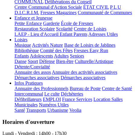
COMMUNAL
Délibérations du Conseil
Centre Communal d'Action Sociale
ÉTAT CIVIL
P L U
D.I.C.R.I.M.
Fresnes Magazines
Communauté de Communes
Enfance et Jeunesse
Petite Enfance
Garderie
École de Fresnes
Restauration Scolaire
Scolarité
Centre de Loisirs
LAEP - Lieu d'Accueil Enfant Parents
Adresses Utiles
Loisirs
Musique
Activités Nature
Base de Loisirs de Jablines
Bibliothèque
Comité des Fêtes
Fresnes Easy Run
Enfants
Adolescents
Adultes
Seniors
Danse
Sport
Défense
Bien-être
Culturelle/Artistique
Détente/Convialité
Annuaire des assos
Annuaire des activités associatives
Démarches associatives
Démarches associatives
Infos Pratiques
Annuaire des Professionnels
Bureau de Poste
Centre de Santé
Intercommunal
Le culte
Déchèteries
Défibrillateurs
EMPLOI
France Services
Location Salles
Municipales
Numéros Utiles
Santé
Transports
Urbanisme
Veolia
Horaires d'ouverture
Lundi - Vendredi : 14h00 - 17h30