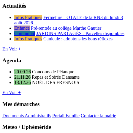
Actualités
Infos Pratiques
Fermeture TOTALE de la RN3 du lundi 3
août 2026...
Enfance
Pré-rentrée au collège Marthe Gautier
Communal
JARDINS PARTAGÉS - Parcelles disponibles
Infos Pratiques
Canicule : adoptons les bons réflexes
En Voir +
Agenda
20.09.26
Concours de Pétanque
21.11.26
Repas et Soirée Dansante
13.12.26
NOËL DES FRESNOIS
En Voir +
Mes démarches
Documents Administratifs
Portail Famille
Contacter la mairie
Météo / Ephéméride