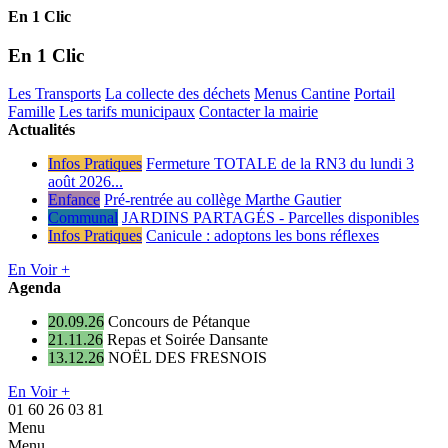
En 1 Clic
En 1 Clic
Les Transports
La collecte des déchets
Menus Cantine
Portail
Famille
Les tarifs municipaux
Contacter la mairie
Actualités
Infos Pratiques
Fermeture TOTALE de la RN3 du lundi 3
août 2026...
Enfance
Pré-rentrée au collège Marthe Gautier
Communal
JARDINS PARTAGÉS - Parcelles disponibles
Infos Pratiques
Canicule : adoptons les bons réflexes
En Voir +
Agenda
20.09.26
Concours de Pétanque
21.11.26
Repas et Soirée Dansante
13.12.26
NOËL DES FRESNOIS
En Voir +
01 60 26 03 81
Menu
Menu