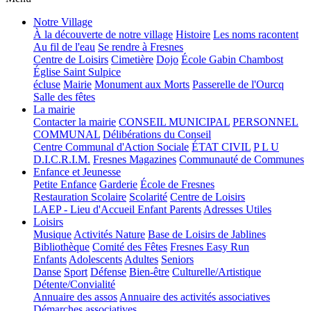
Notre Village
À la découverte de notre village
Histoire
Les noms racontent
Au fil de l'eau
Se rendre à Fresnes
Centre de Loisirs
Cimetière
Dojo
École Gabin Chambost
Église Saint Sulpice
écluse
Mairie
Monument aux Morts
Passerelle de l'Ourcq
Salle des fêtes
La mairie
Contacter la mairie
CONSEIL MUNICIPAL
PERSONNEL
COMMUNAL
Délibérations du Conseil
Centre Communal d'Action Sociale
ÉTAT CIVIL
P L U
D.I.C.R.I.M.
Fresnes Magazines
Communauté de Communes
Enfance et Jeunesse
Petite Enfance
Garderie
École de Fresnes
Restauration Scolaire
Scolarité
Centre de Loisirs
LAEP - Lieu d'Accueil Enfant Parents
Adresses Utiles
Loisirs
Musique
Activités Nature
Base de Loisirs de Jablines
Bibliothèque
Comité des Fêtes
Fresnes Easy Run
Enfants
Adolescents
Adultes
Seniors
Danse
Sport
Défense
Bien-être
Culturelle/Artistique
Détente/Convialité
Annuaire des assos
Annuaire des activités associatives
Démarches associatives