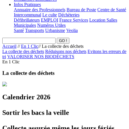
Infos Pratiques
Annuaire des Professionnels
Bureau de Poste
Centre de Santé
Intercommunal
Le culte
Déchèteries
Défibrillateurs
EMPLOI
France Services
Location Salles
Municipales
Numéros Utiles
Santé
Transports
Urbanisme
Veolia
Accueil
//
En 1 Clic
//
La collecte des déchets
La collecte des déchets
Réduisons nos déchets
Evitons les erreurs de
tri
VALORISER NOS BIODÉCHETS
En 1 Clic
La collecte des déchets
Calendrier 2026
Sortir les bacs la veille
Collecte assurée même les jours fériés.