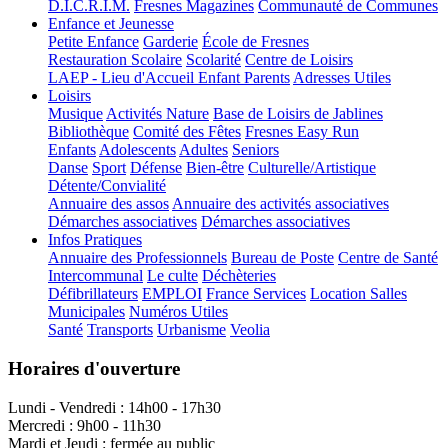
D.I.C.R.I.M.
Fresnes Magazines
Communauté de Communes
Enfance et Jeunesse
Petite Enfance
Garderie
École de Fresnes
Restauration Scolaire
Scolarité
Centre de Loisirs
LAEP - Lieu d'Accueil Enfant Parents
Adresses Utiles
Loisirs
Musique
Activités Nature
Base de Loisirs de Jablines
Bibliothèque
Comité des Fêtes
Fresnes Easy Run
Enfants
Adolescents
Adultes
Seniors
Danse
Sport
Défense
Bien-être
Culturelle/Artistique
Détente/Convialité
Annuaire des assos
Annuaire des activités associatives
Démarches associatives
Démarches associatives
Infos Pratiques
Annuaire des Professionnels
Bureau de Poste
Centre de Santé
Intercommunal
Le culte
Déchèteries
Défibrillateurs
EMPLOI
France Services
Location Salles
Municipales
Numéros Utiles
Santé
Transports
Urbanisme
Veolia
Horaires d'ouverture
Lundi - Vendredi : 14h00 - 17h30
Mercredi : 9h00 - 11h30
Mardi et Jeudi : fermée au public