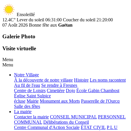
Ensoleillé
12.4C°
Lever du soleil 06:31:00
Coucher du soleil 21:20:00
07 Août 2026
Bonne fête aux
Gaétan
Galerie Photo
Visite virtuelle
Menu
Menu
Notre Village
À la découverte de notre village
Histoire
Les noms racontent
Au fil de l'eau
Se rendre à Fresnes
Centre de Loisirs
Cimetière
Dojo
École Gabin Chambost
Église Saint Sulpice
écluse
Mairie
Monument aux Morts
Passerelle de l'Ourcq
Salle des fêtes
La mairie
Contacter la mairie
CONSEIL MUNICIPAL
PERSONNEL
COMMUNAL
Délibérations du Conseil
Centre Communal d'Action Sociale
ÉTAT CIVIL
P L U