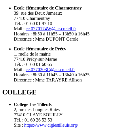
Ecole élémentaire de Charmentray
39, rue des Deux Jumeaux
77410 Charmentray
Tél. : 01 60 01 97 10
Mail :
ce.0770174W@ac-creteil.fr
Horaires : 8h50 à 11h55 – 13h50 à 16h45
Directrice : Mme DUPONT Carole
Ecole élémentaire de Précy
1, ruelle de la mairie
77410 Précy-sur-Marne
Tél. : 01 60 01 60 65
Mail :
ce.0770203C@ac-creteil.fr
Horaires : 8h30 à 11h45 – 13h40 à 16h25
Directrice : Mme TARAYRE Allison
COLLEGE
Collège Les Tilleuls
2, rue des Longues Raies
77410 CLAYE SOUILLY
Tél. : 01 60 26 53 53
Site :
https://www.clglestilleuls.org/