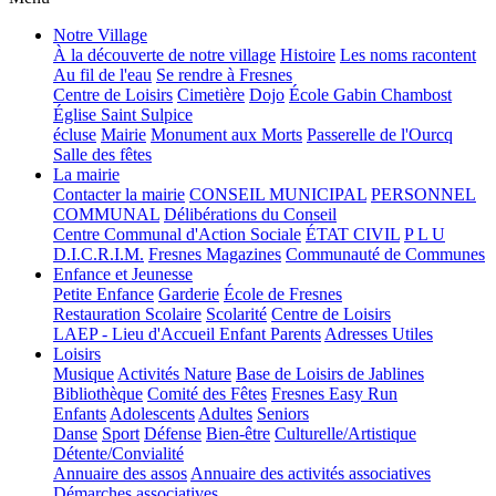
Notre Village
À la découverte de notre village
Histoire
Les noms racontent
Au fil de l'eau
Se rendre à Fresnes
Centre de Loisirs
Cimetière
Dojo
École Gabin Chambost
Église Saint Sulpice
écluse
Mairie
Monument aux Morts
Passerelle de l'Ourcq
Salle des fêtes
La mairie
Contacter la mairie
CONSEIL MUNICIPAL
PERSONNEL
COMMUNAL
Délibérations du Conseil
Centre Communal d'Action Sociale
ÉTAT CIVIL
P L U
D.I.C.R.I.M.
Fresnes Magazines
Communauté de Communes
Enfance et Jeunesse
Petite Enfance
Garderie
École de Fresnes
Restauration Scolaire
Scolarité
Centre de Loisirs
LAEP - Lieu d'Accueil Enfant Parents
Adresses Utiles
Loisirs
Musique
Activités Nature
Base de Loisirs de Jablines
Bibliothèque
Comité des Fêtes
Fresnes Easy Run
Enfants
Adolescents
Adultes
Seniors
Danse
Sport
Défense
Bien-être
Culturelle/Artistique
Détente/Convialité
Annuaire des assos
Annuaire des activités associatives
Démarches associatives