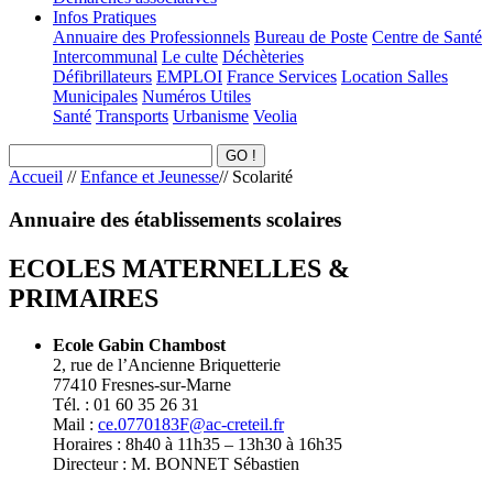
Infos Pratiques
Annuaire des Professionnels
Bureau de Poste
Centre de Santé
Intercommunal
Le culte
Déchèteries
Défibrillateurs
EMPLOI
France Services
Location Salles
Municipales
Numéros Utiles
Santé
Transports
Urbanisme
Veolia
Accueil
//
Enfance et Jeunesse
//
Scolarité
Annuaire des établissements scolaires
ECOLES MATERNELLES &
PRIMAIRES
Ecole Gabin Chambost
2, rue de l’Ancienne Briquetterie
77410 Fresnes-sur-Marne
Tél. : 01 60 35 26 31
Mail :
ce.0770183F@ac-creteil.fr
Horaires : 8h40 à 11h35 – 13h30 à 16h35
Directeur : M. BONNET Sébastien