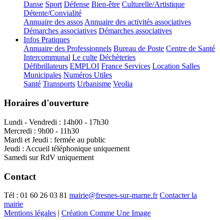
Danse
Sport
Défense
Bien-être
Culturelle/Artistique
Détente/Convialité
Annuaire des assos
Annuaire des activités associatives
Démarches associatives
Démarches associatives
Infos Pratiques
Annuaire des Professionnels
Bureau de Poste
Centre de Santé
Intercommunal
Le culte
Déchèteries
Défibrillateurs
EMPLOI
France Services
Location Salles
Municipales
Numéros Utiles
Santé
Transports
Urbanisme
Veolia
Horaires d'ouverture
Lundi - Vendredi : 14h00 - 17h30
Mercredi : 9h00 - 11h30
Mardi et Jeudi : fermée au public
Jeudi : Accueil téléphonique uniquement
Samedi sur RdV uniquement
Contact
Tél :
01 60 26 03 81
mairie@fresnes-sur-marne.fr
Contacter la
mairie
Mentions légales
|
Création Comme Une Image