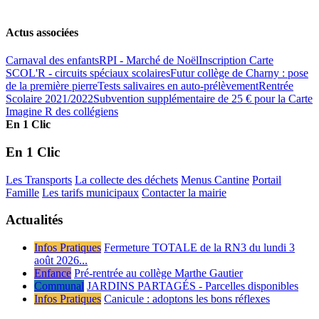
Actus associées
Carnaval des enfants
RPI - Marché de Noël
Inscription Carte
SCOL'R - circuits spéciaux scolaires
Futur collège de Charny : pose
de la première pierre
Tests salivaires en auto-prélèvement
Rentrée
Scolaire 2021/2022
Subvention supplémentaire de 25 € pour la Carte
Imagine R des collégiens
En 1 Clic
En 1 Clic
Les Transports
La collecte des déchets
Menus Cantine
Portail
Famille
Les tarifs municipaux
Contacter la mairie
Actualités
Infos Pratiques
Fermeture TOTALE de la RN3 du lundi 3
août 2026...
Enfance
Pré-rentrée au collège Marthe Gautier
Communal
JARDINS PARTAGÉS - Parcelles disponibles
Infos Pratiques
Canicule : adoptons les bons réflexes