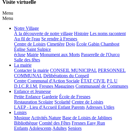
Visite virtuelle
Menu
Menu
Notre Village
À la découverte de notre village
Histoire
Les noms racontent
Au fil de l'eau
Se rendre à Fresnes
Centre de Loisirs
Cimetière
Dojo
École Gabin Chambost
Église Saint Sulpice
écluse
Mairie
Monument aux Morts
Passerelle de l'Ourcq
Salle des fêtes
La mairie
Contacter la mairie
CONSEIL MUNICIPAL
PERSONNEL
COMMUNAL
Délibérations du Conseil
Centre Communal d'Action Sociale
ÉTAT CIVIL
P L U
D.I.C.R.I.M.
Fresnes Magazines
Communauté de Communes
Enfance et Jeunesse
Petite Enfance
Garderie
École de Fresnes
Restauration Scolaire
Scolarité
Centre de Loisirs
LAEP - Lieu d'Accueil Enfant Parents
Adresses Utiles
Loisirs
Musique
Activités Nature
Base de Loisirs de Jablines
Bibliothèque
Comité des Fêtes
Fresnes Easy Run
Enfants
Adolescents
Adultes
Seniors