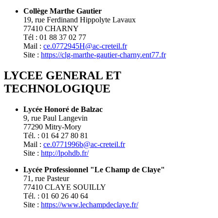
Collège Marthe Gautier
19, rue Ferdinand Hippolyte Lavaux
77410 CHARNY
Tél : 01 88 37 02 77
Mail :
ce.0772945H@ac-creteil.fr
Site :
https://clg-marthe-gautier-charny.ent77.fr
LYCEE GENERAL ET
TECHNOLOGIQUE
Lycée Honoré de Balzac
9, rue Paul Langevin
77290 Mitry-Mory
Tél. : 01 64 27 80 81
Mail :
ce.0771996b@ac-creteil.fr
Site :
http://lpohdb.fr/
Lycée Professionnel "Le Champ de Claye"
71, rue Pasteur
77410 CLAYE SOUILLY
Tél. : 01 60 26 40 64
Site :
https://www.lechampdeclaye.fr/