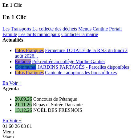
En 1 Clic
En 1 Clic
Les Transports
La collecte des déchets
Menus Cantine
Portail
Famille
Les tarifs municipaux
Contacter la mairie
Actualités
Infos Pratiques
Fermeture TOTALE de la RN3 du lundi 3
août 2026...
Enfance
Pré-rentrée au collège Marthe Gautier
Communal
JARDINS PARTAGÉS - Parcelles disponibles
Infos Pratiques
Canicule : adoptons les bons réflexes
En Voir +
Agenda
20.09.26
Concours de Pétanque
21.11.26
Repas et Soirée Dansante
13.12.26
NOËL DES FRESNOIS
En Voir +
01 60 26 03 81
Menu
Menu