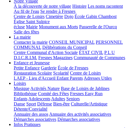
Notre Village
À la découverte de notre village
Histoire
Les noms racontent
Au fil de l'eau
Se rendre à Fresnes
Centre de Loisirs
Cimetière
Dojo
École Gabin Chambost
Église Saint Sulpice
écluse
Mairie
Monument aux Morts
Passerelle de l'Ourcq
Salle des fêtes
La mairie
Contacter la mairie
CONSEIL MUNICIPAL
PERSONNEL
COMMUNAL
Délibérations du Conseil
Centre Communal d'Action Sociale
ÉTAT CIVIL
P L U
D.I.C.R.I.M.
Fresnes Magazines
Communauté de Communes
Enfance et Jeunesse
Petite Enfance
Garderie
École de Fresnes
Restauration Scolaire
Scolarité
Centre de Loisirs
LAEP - Lieu d'Accueil Enfant Parents
Adresses Utiles
Loisirs
Musique
Activités Nature
Base de Loisirs de Jablines
Bibliothèque
Comité des Fêtes
Fresnes Easy Run
Enfants
Adolescents
Adultes
Seniors
Danse
Sport
Défense
Bien-être
Culturelle/Artistique
Détente/Convialité
Annuaire des assos
Annuaire des activités associatives
Démarches associatives
Démarches associatives
Infos Pratiques