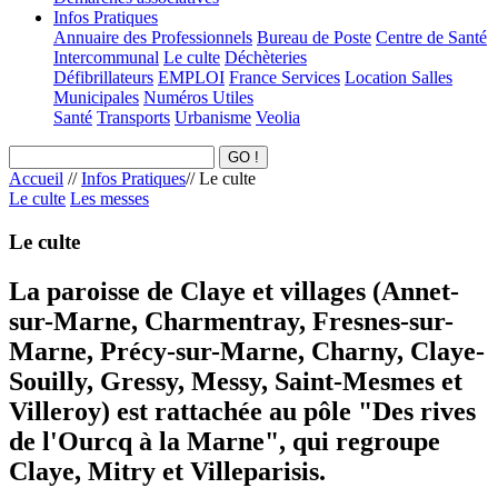
Infos Pratiques
Annuaire des Professionnels
Bureau de Poste
Centre de Santé
Intercommunal
Le culte
Déchèteries
Défibrillateurs
EMPLOI
France Services
Location Salles
Municipales
Numéros Utiles
Santé
Transports
Urbanisme
Veolia
Accueil
//
Infos Pratiques
//
Le culte
Le culte
Les messes
Le culte
La paroisse de Claye et villages (Annet-
sur-Marne, Charmentray, Fresnes-sur-
Marne, Précy-sur-Marne, Charny, Claye-
Souilly, Gressy, Messy, Saint-Mesmes et
Villeroy) est rattachée au pôle "Des rives
de l'Ourcq à la Marne", qui regroupe
Claye, Mitry et Villeparisis.