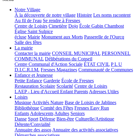
Notre Village
À la découverte de notre village
Histoire
Les noms racontent
Au fil de l'eau
Se rendre à Fresnes
Centre de Loisirs
Cimetière
Dojo
École Gabin Chambost
Église Saint Sulpice
écluse
Mairie
Monument aux Morts
Passerelle de l'Ourcq
Salle des fêtes
La mairie
Contacter la mairie
CONSEIL MUNICIPAL
PERSONNEL
COMMUNAL
Délibérations du Conseil
Centre Communal d'Action Sociale
ÉTAT CIVIL
P L U
D.I.C.R.I.M.
Fresnes Magazines
Communauté de Communes
Enfance et Jeunesse
Petite Enfance
Garderie
École de Fresnes
Restauration Scolaire
Scolarité
Centre de Loisirs
LAEP - Lieu d'Accueil Enfant Parents
Adresses Utiles
Loisirs
Musique
Activités Nature
Base de Loisirs de Jablines
Bibliothèque
Comité des Fêtes
Fresnes Easy Run
Enfants
Adolescents
Adultes
Seniors
Danse
Sport
Défense
Bien-être
Culturelle/Artistique
Détente/Convialité
Annuaire des assos
Annuaire des activités associatives
Démarches associatives