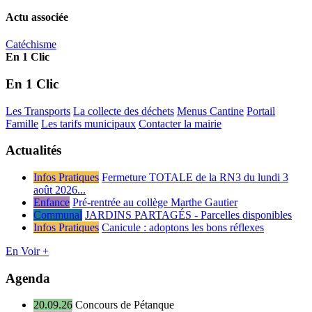
Actu associée
Catéchisme
En 1 Clic
En 1 Clic
Les Transports
La collecte des déchets
Menus Cantine
Portail
Famille
Les tarifs municipaux
Contacter la mairie
Actualités
Infos Pratiques
Fermeture TOTALE de la RN3 du lundi 3
août 2026...
Enfance
Pré-rentrée au collège Marthe Gautier
Communal
JARDINS PARTAGÉS - Parcelles disponibles
Infos Pratiques
Canicule : adoptons les bons réflexes
En Voir +
Agenda
20.09.26
Concours de Pétanque