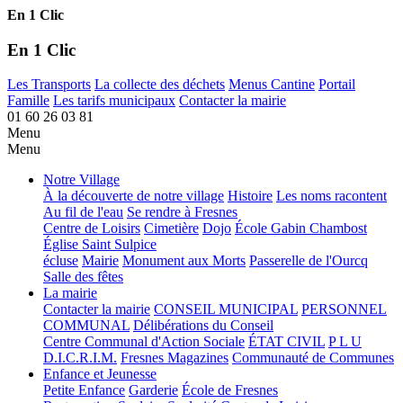
En 1 Clic
En 1 Clic
Les Transports
La collecte des déchets
Menus Cantine
Portail
Famille
Les tarifs municipaux
Contacter la mairie
01 60 26 03 81
Menu
Menu
Notre Village
À la découverte de notre village
Histoire
Les noms racontent
Au fil de l'eau
Se rendre à Fresnes
Centre de Loisirs
Cimetière
Dojo
École Gabin Chambost
Église Saint Sulpice
écluse
Mairie
Monument aux Morts
Passerelle de l'Ourcq
Salle des fêtes
La mairie
Contacter la mairie
CONSEIL MUNICIPAL
PERSONNEL
COMMUNAL
Délibérations du Conseil
Centre Communal d'Action Sociale
ÉTAT CIVIL
P L U
D.I.C.R.I.M.
Fresnes Magazines
Communauté de Communes
Enfance et Jeunesse
Petite Enfance
Garderie
École de Fresnes