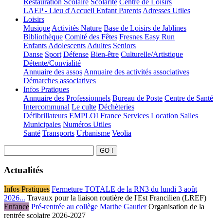
Restauration Scolaire
Scolarité
Centre de Loisirs
LAEP - Lieu d'Accueil Enfant Parents
Adresses Utiles
Loisirs
Musique
Activités Nature
Base de Loisirs de Jablines
Bibliothèque
Comité des Fêtes
Fresnes Easy Run
Enfants
Adolescents
Adultes
Seniors
Danse
Sport
Défense
Bien-être
Culturelle/Artistique
Détente/Convialité
Annuaire des assos
Annuaire des activités associatives
Démarches associatives
Infos Pratiques
Annuaire des Professionnels
Bureau de Poste
Centre de Santé
Intercommunal
Le culte
Déchèteries
Défibrillateurs
EMPLOI
France Services
Location Salles
Municipales
Numéros Utiles
Santé
Transports
Urbanisme
Veolia
Actualités
Infos Pratiques
Fermeture TOTALE de la RN3 du lundi 3 août
2026...
Travaux pour la liaison routière de l'Est Francilien (LREF)
Enfance
Pré-rentrée au collège Marthe Gautier
Organisation de la
rentrée scolaire 2026-2027