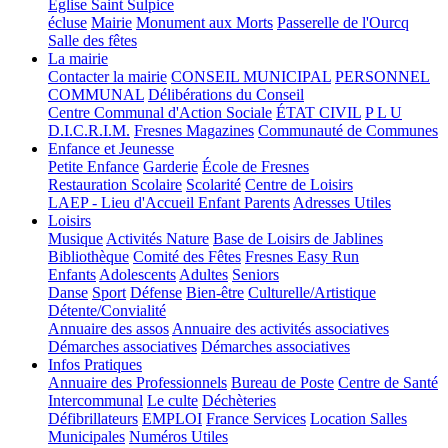
Église Saint Sulpice
écluse
Mairie
Monument aux Morts
Passerelle de l'Ourcq
Salle des fêtes
La mairie
Contacter la mairie
CONSEIL MUNICIPAL
PERSONNEL
COMMUNAL
Délibérations du Conseil
Centre Communal d'Action Sociale
ÉTAT CIVIL
P L U
D.I.C.R.I.M.
Fresnes Magazines
Communauté de Communes
Enfance et Jeunesse
Petite Enfance
Garderie
École de Fresnes
Restauration Scolaire
Scolarité
Centre de Loisirs
LAEP - Lieu d'Accueil Enfant Parents
Adresses Utiles
Loisirs
Musique
Activités Nature
Base de Loisirs de Jablines
Bibliothèque
Comité des Fêtes
Fresnes Easy Run
Enfants
Adolescents
Adultes
Seniors
Danse
Sport
Défense
Bien-être
Culturelle/Artistique
Détente/Convialité
Annuaire des assos
Annuaire des activités associatives
Démarches associatives
Démarches associatives
Infos Pratiques
Annuaire des Professionnels
Bureau de Poste
Centre de Santé
Intercommunal
Le culte
Déchèteries
Défibrillateurs
EMPLOI
France Services
Location Salles
Municipales
Numéros Utiles