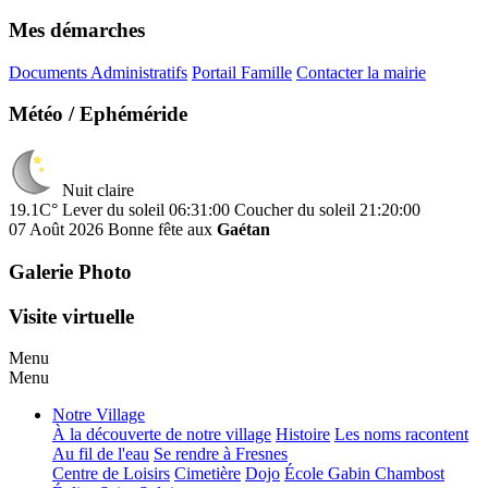
Mes démarches
Documents Administratifs
Portail Famille
Contacter la mairie
Météo / Ephéméride
Nuit claire
19.1C°
Lever du soleil 06:31:00
Coucher du soleil 21:20:00
07 Août 2026
Bonne fête aux
Gaétan
Galerie Photo
Visite virtuelle
Menu
Menu
Notre Village
À la découverte de notre village
Histoire
Les noms racontent
Au fil de l'eau
Se rendre à Fresnes
Centre de Loisirs
Cimetière
Dojo
École Gabin Chambost