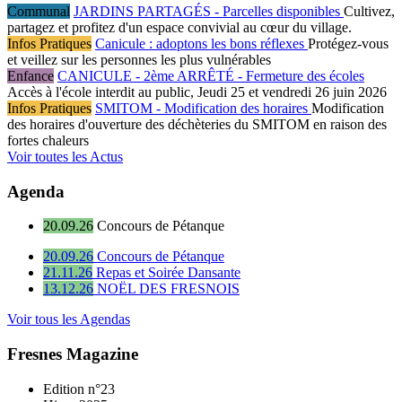
Communal
JARDINS PARTAGÉS - Parcelles disponibles
Cultivez,
partagez et profitez d'un espace convivial au cœur du village.
Infos Pratiques
Canicule : adoptons les bons réflexes
Protégez-vous
et veillez sur les personnes les plus vulnérables
Enfance
CANICULE - 2ème ARRÊTÉ - Fermeture des écoles
Accès à l'école interdit au public, Jeudi 25 et vendredi 26 juin 2026
Infos Pratiques
SMITOM - Modification des horaires
Modification
des horaires d'ouverture des déchèteries du SMITOM en raison des
fortes chaleurs
Voir toutes les Actus
Agenda
20.09.26
Concours de Pétanque
20.09.26
Concours de Pétanque
21.11.26
Repas et Soirée Dansante
13.12.26
NOËL DES FRESNOIS
Voir tous les Agendas
Fresnes Magazine
Edition n°23