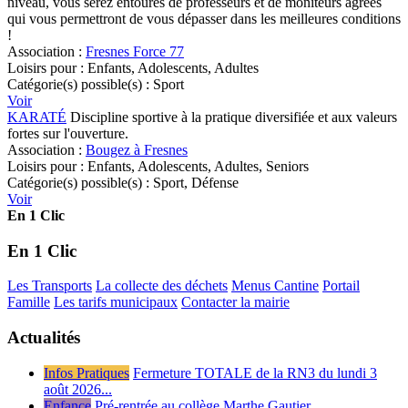
niveau, vous serez entourés de professeurs et de moniteurs agréés
qui vous permettront de vous dépasser dans les meilleures conditions
!
Association :
Fresnes Force 77
Loisirs pour :
Enfants, Adolescents, Adultes
Catégorie(s) possible(s) :
Sport
Voir
KARATÉ
Discipline sportive à la pratique diversifiée et aux valeurs
fortes sur l'ouverture.
Association :
Bougez à Fresnes
Loisirs pour :
Enfants, Adolescents, Adultes, Seniors
Catégorie(s) possible(s) :
Sport, Défense
Voir
En 1 Clic
En 1 Clic
Les Transports
La collecte des déchets
Menus Cantine
Portail
Famille
Les tarifs municipaux
Contacter la mairie
Actualités
Infos Pratiques
Fermeture TOTALE de la RN3 du lundi 3
août 2026...
Enfance
Pré-rentrée au collège Marthe Gautier