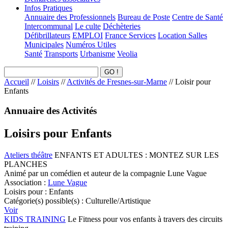
Infos Pratiques
Annuaire des Professionnels
Bureau de Poste
Centre de Santé
Intercommunal
Le culte
Déchèteries
Défibrillateurs
EMPLOI
France Services
Location Salles
Municipales
Numéros Utiles
Santé
Transports
Urbanisme
Veolia
Accueil
//
Loisirs
//
Activités de Fresnes-sur-Marne
//
Loisir pour
Enfants
Annuaire des Activités
Loisirs pour Enfants
Ateliers théâtre
ENFANTS ET ADULTES : MONTEZ SUR LES
PLANCHES
Animé par un comédien et auteur de la compagnie Lune Vague
Association :
Lune Vague
Loisirs pour :
Enfants
Catégorie(s) possible(s) :
Culturelle/Artistique
Voir
KIDS TRAINING
Le Fitness pour vos enfants à travers des circuits