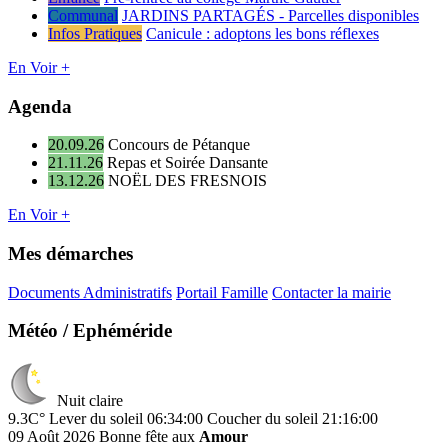
Communal
JARDINS PARTAGÉS - Parcelles disponibles
Infos Pratiques
Canicule : adoptons les bons réflexes
En Voir +
Agenda
20.09.26
Concours de Pétanque
21.11.26
Repas et Soirée Dansante
13.12.26
NOËL DES FRESNOIS
En Voir +
Mes démarches
Documents Administratifs
Portail Famille
Contacter la mairie
Météo / Ephéméride
Nuit claire
9.3C°
Lever du soleil 06:34:00
Coucher du soleil 21:16:00
09 Août 2026
Bonne fête aux
Amour