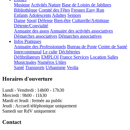
Musique
Activités Nature
Base de Loisirs de Jablines
Bibliothèque
Comité des Fêtes
Fresnes Easy Run
Enfants
Adolescents
Adultes
Seniors
Danse
Sport
Défense
Bien-être
Culturelle/Artistique
Détente/Convialité
Annuaire des assos
Annuaire des activités associatives
Démarches associatives
Démarches associatives
Infos Pratiques
Annuaire des Professionnels
Bureau de Poste
Centre de Santé
Intercommunal
Le culte
Déchèteries
Défibrillateurs
EMPLOI
France Services
Location Salles
Municipales
Numéros Utiles
Santé
Transports
Urbanisme
Veolia
Horaires d'ouverture
Lundi - Vendredi : 14h00 - 17h30
Mercredi : 9h00 - 11h30
Mardi et Jeudi : fermée au public
Jeudi : Accueil téléphonique uniquement
Samedi sur RdV uniquement
Contact