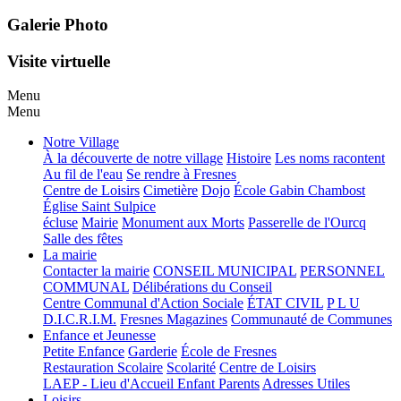
Galerie Photo
Visite virtuelle
Menu
Menu
Notre Village
À la découverte de notre village
Histoire
Les noms racontent
Au fil de l'eau
Se rendre à Fresnes
Centre de Loisirs
Cimetière
Dojo
École Gabin Chambost
Église Saint Sulpice
écluse
Mairie
Monument aux Morts
Passerelle de l'Ourcq
Salle des fêtes
La mairie
Contacter la mairie
CONSEIL MUNICIPAL
PERSONNEL
COMMUNAL
Délibérations du Conseil
Centre Communal d'Action Sociale
ÉTAT CIVIL
P L U
D.I.C.R.I.M.
Fresnes Magazines
Communauté de Communes
Enfance et Jeunesse
Petite Enfance
Garderie
École de Fresnes
Restauration Scolaire
Scolarité
Centre de Loisirs
LAEP - Lieu d'Accueil Enfant Parents
Adresses Utiles
Loisirs