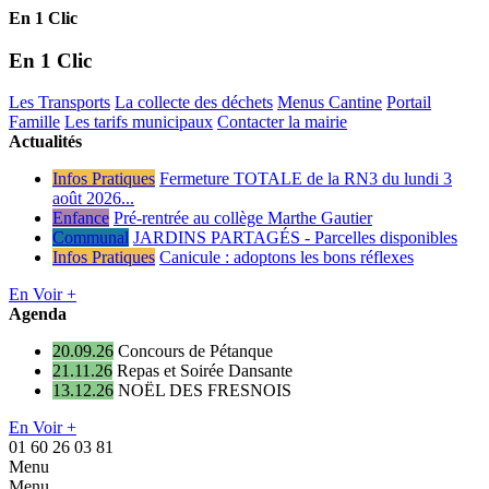
En 1 Clic
En 1 Clic
Les Transports
La collecte des déchets
Menus Cantine
Portail
Famille
Les tarifs municipaux
Contacter la mairie
Actualités
Infos Pratiques
Fermeture TOTALE de la RN3 du lundi 3
août 2026...
Enfance
Pré-rentrée au collège Marthe Gautier
Communal
JARDINS PARTAGÉS - Parcelles disponibles
Infos Pratiques
Canicule : adoptons les bons réflexes
En Voir +
Agenda
20.09.26
Concours de Pétanque
21.11.26
Repas et Soirée Dansante
13.12.26
NOËL DES FRESNOIS
En Voir +
01 60 26 03 81
Menu
Menu