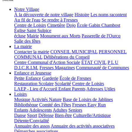
Notre Village
À la découverte de notre village
Histoire
Les noms racontent
Au fil de l'eau
Se rendre à Fresnes
Centre de Loisirs
Cimetière
Dojo
École Gabin Chambost
Église Saint Sulpice
écluse
Mairie
Monument aux Morts
Passerelle de l'Ourcq
Salle des fêtes
La mairie
Contacter la mairie
CONSEIL MUNICIPAL
PERSONNEL
COMMUNAL
Délibérations du Conseil
Centre Communal d'Action Sociale
ÉTAT CIVIL
P L U
D.I.C.R.I.M.
Fresnes Magazines
Communauté de Communes
Enfance et Jeunesse
Petite Enfance
Garderie
École de Fresnes
Restauration Scolaire
Scolarité
Centre de Loisirs
LAEP - Lieu d'Accueil Enfant Parents
Adresses Utiles
Loisirs
Musique
Activités Nature
Base de Loisirs de Jablines
Bibliothèque
Comité des Fêtes
Fresnes Easy Run
Enfants
Adolescents
Adultes
Seniors
Danse
Sport
Défense
Bien-être
Culturelle/Artistique
Détente/Convialité
Annuaire des assos
Annuaire des activités associatives
Démarches associatives