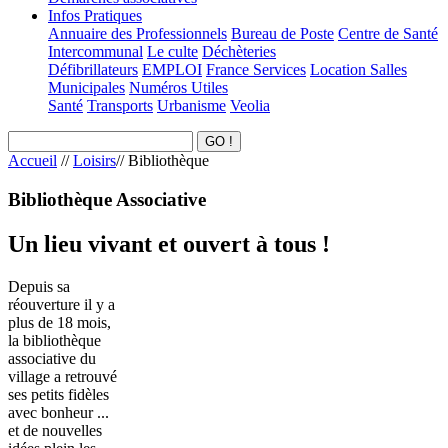
Infos Pratiques
Annuaire des Professionnels
Bureau de Poste
Centre de Santé
Intercommunal
Le culte
Déchèteries
Défibrillateurs
EMPLOI
France Services
Location Salles
Municipales
Numéros Utiles
Santé
Transports
Urbanisme
Veolia
Accueil
//
Loisirs
//
Bibliothèque
Bibliothèque Associative
Un lieu vivant et ouvert à tous !
Depuis sa
réouverture il y a
plus de 18 mois,
la bibliothèque
associative du
village a retrouvé
ses petits fidèles
avec bonheur ...
et de nouvelles