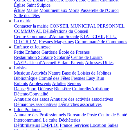
Église Saint Sulpice
écluse
Mairie
Monument aux Morts
Passerelle de l'Ourcq
Salle des fêtes
La mairie
Contacter la mairie
CONSEIL MUNICIPAL
PERSONNEL
COMMUNAL
Délibérations du Conseil
Centre Communal d'Action Sociale
ÉTAT CIVIL
P L U
D.I.C.R.I.M.
Fresnes Magazines
Communauté de Communes
Enfance et Jeunesse
Petite Enfance
Garderie
École de Fresnes
Restauration Scolaire
Scolarité
Centre de Loisirs
LAEP - Lieu d'Accueil Enfant Parents
Adresses Utiles
Loisirs
Musique
Activités Nature
Base de Loisirs de Jablines
Bibliothèque
Comité des Fêtes
Fresnes Easy Run
Enfants
Adolescents
Adultes
Seniors
Danse
Sport
Défense
Bien-être
Culturelle/Artistique
Détente/Convialité
Annuaire des assos
Annuaire des activités associatives
Démarches associatives
Démarches associatives
Infos Pratiques
Annuaire des Professionnels
Bureau de Poste
Centre de Santé
Intercommunal
Le culte
Déchèteries
Défibrillateurs
EMPLOI
France Services
Location Salles