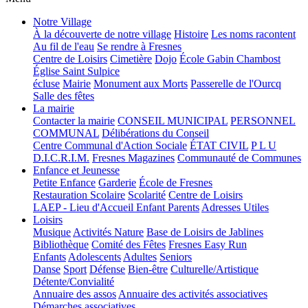
Notre Village
À la découverte de notre village
Histoire
Les noms racontent
Au fil de l'eau
Se rendre à Fresnes
Centre de Loisirs
Cimetière
Dojo
École Gabin Chambost
Église Saint Sulpice
écluse
Mairie
Monument aux Morts
Passerelle de l'Ourcq
Salle des fêtes
La mairie
Contacter la mairie
CONSEIL MUNICIPAL
PERSONNEL
COMMUNAL
Délibérations du Conseil
Centre Communal d'Action Sociale
ÉTAT CIVIL
P L U
D.I.C.R.I.M.
Fresnes Magazines
Communauté de Communes
Enfance et Jeunesse
Petite Enfance
Garderie
École de Fresnes
Restauration Scolaire
Scolarité
Centre de Loisirs
LAEP - Lieu d'Accueil Enfant Parents
Adresses Utiles
Loisirs
Musique
Activités Nature
Base de Loisirs de Jablines
Bibliothèque
Comité des Fêtes
Fresnes Easy Run
Enfants
Adolescents
Adultes
Seniors
Danse
Sport
Défense
Bien-être
Culturelle/Artistique
Détente/Convialité
Annuaire des assos
Annuaire des activités associatives
Démarches associatives