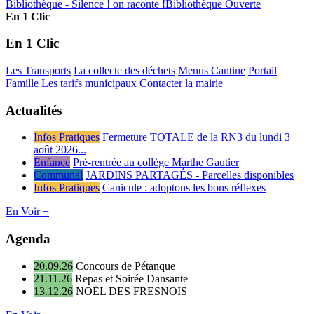
Bibliothèque - Silence ! on raconte !
Bibliothèque Ouverte
En 1 Clic
En 1 Clic
Les Transports
La collecte des déchets
Menus Cantine
Portail
Famille
Les tarifs municipaux
Contacter la mairie
Actualités
Infos Pratiques
Fermeture TOTALE de la RN3 du lundi 3
août 2026...
Enfance
Pré-rentrée au collège Marthe Gautier
Communal
JARDINS PARTAGÉS - Parcelles disponibles
Infos Pratiques
Canicule : adoptons les bons réflexes
En Voir +
Agenda
20.09.26
Concours de Pétanque
21.11.26
Repas et Soirée Dansante
13.12.26
NOËL DES FRESNOIS