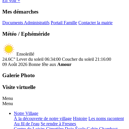
En Voir +
Mes démarches
Documents Administratifs
Portail Famille
Contacter la mairie
Météo / Ephéméride
Ensoleillé
24.6C°
Lever du soleil 06:34:00
Coucher du soleil 21:16:00
09 Août 2026
Bonne fête aux
Amour
Galerie Photo
Visite virtuelle
Menu
Menu
Notre Village
À la découverte de notre village
Histoire
Les noms racontent
Au fil de l'eau
Se rendre à Fresnes
Centre de Loisirs
Cimetière
Dojo
École Gabin Chambost