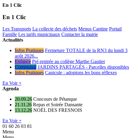
En 1 Clic
En 1 Clic
Les Transports
La collecte des déchets
Menus Cantine
Portail
Famille
Les tarifs municipaux
Contacter la mairie
Actualités
Infos Pratiques
Fermeture TOTALE de la RN3 du lundi 3
août 2026...
Enfance
Pré-rentrée au collège Marthe Gautier
Communal
JARDINS PARTAGÉS - Parcelles disponibles
Infos Pratiques
Canicule : adoptons les bons réflexes
En Voir +
Agenda
20.09.26
Concours de Pétanque
21.11.26
Repas et Soirée Dansante
13.12.26
NOËL DES FRESNOIS
En Voir +
01 60 26 03 81
Menu
Menu