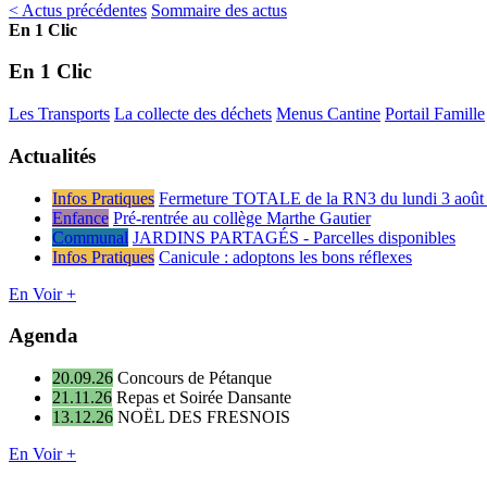
< Actus précédentes
Sommaire des actus
En 1 Clic
En 1 Clic
Les Transports
La collecte des déchets
Menus Cantine
Portail Famille
Actualités
Infos Pratiques
Fermeture TOTALE de la RN3 du lundi 3 août 
Enfance
Pré-rentrée au collège Marthe Gautier
Communal
JARDINS PARTAGÉS - Parcelles disponibles
Infos Pratiques
Canicule : adoptons les bons réflexes
En Voir +
Agenda
20.09.26
Concours de Pétanque
21.11.26
Repas et Soirée Dansante
13.12.26
NOËL DES FRESNOIS
En Voir +