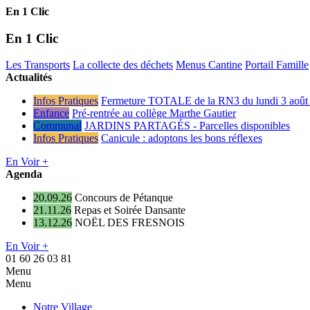
En 1 Clic
En 1 Clic
Les Transports
La collecte des déchets
Menus Cantine
Portail Famille
Actualités
Infos Pratiques
Fermeture TOTALE de la RN3 du lundi 3 août 
Enfance
Pré-rentrée au collège Marthe Gautier
Communal
JARDINS PARTAGÉS - Parcelles disponibles
Infos Pratiques
Canicule : adoptons les bons réflexes
En Voir +
Agenda
20.09.26
Concours de Pétanque
21.11.26
Repas et Soirée Dansante
13.12.26
NOËL DES FRESNOIS
En Voir +
01 60 26 03 81
Menu
Menu
Notre Village