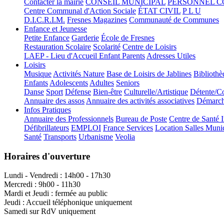
Contacter la mairie
CONSEIL MUNICIPAL
PERSONNEL 
Centre Communal d'Action Sociale
ÉTAT CIVIL
P L U
D.I.C.R.I.M.
Fresnes Magazines
Communauté de Communes
Enfance et Jeunesse
Petite Enfance
Garderie
École de Fresnes
Restauration Scolaire
Scolarité
Centre de Loisirs
LAEP - Lieu d'Accueil Enfant Parents
Adresses Utiles
Loisirs
Musique
Activités Nature
Base de Loisirs de Jablines
Bibliothè
Enfants
Adolescents
Adultes
Seniors
Danse
Sport
Défense
Bien-être
Culturelle/Artistique
Détente/Co
Annuaire des assos
Annuaire des activités associatives
Démarche
Infos Pratiques
Annuaire des Professionnels
Bureau de Poste
Centre de Santé 
Défibrillateurs
EMPLOI
France Services
Location Salles Muni
Santé
Transports
Urbanisme
Veolia
Horaires d'ouverture
Lundi - Vendredi : 14h00 - 17h30
Mercredi : 9h00 - 11h30
Mardi et Jeudi : fermée au public
Jeudi : Accueil téléphonique uniquement
Samedi sur RdV uniquement