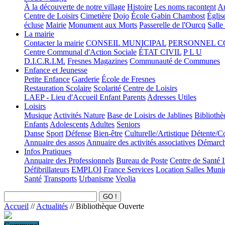
À la découverte de notre village
Histoire
Les noms racontent
Au
Centre de Loisirs
Cimetière
Dojo
École Gabin Chambost
Églis
écluse
Mairie
Monument aux Morts
Passerelle de l'Ourcq
Salle
La mairie
Contacter la mairie
CONSEIL MUNICIPAL
PERSONNEL 
Centre Communal d'Action Sociale
ÉTAT CIVIL
P L U
D.I.C.R.I.M.
Fresnes Magazines
Communauté de Communes
Enfance et Jeunesse
Petite Enfance
Garderie
École de Fresnes
Restauration Scolaire
Scolarité
Centre de Loisirs
LAEP - Lieu d'Accueil Enfant Parents
Adresses Utiles
Loisirs
Musique
Activités Nature
Base de Loisirs de Jablines
Bibliothè
Enfants
Adolescents
Adultes
Seniors
Danse
Sport
Défense
Bien-être
Culturelle/Artistique
Détente/Co
Annuaire des assos
Annuaire des activités associatives
Démarche
Infos Pratiques
Annuaire des Professionnels
Bureau de Poste
Centre de Santé 
Défibrillateurs
EMPLOI
France Services
Location Salles Muni
Santé
Transports
Urbanisme
Veolia
Accueil
//
Actualités
//
Bibliothèque Ouverte