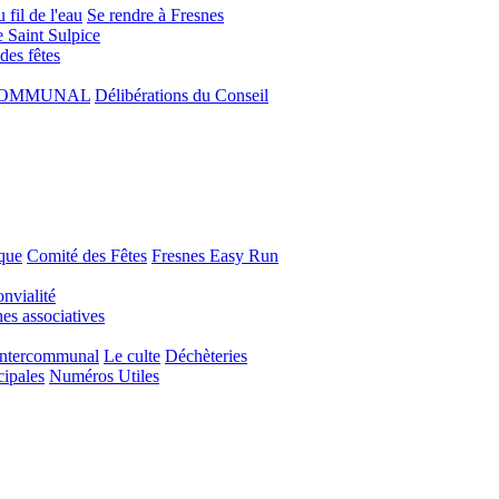
 fil de l'eau
Se rendre à Fresnes
e Saint Sulpice
 des fêtes
COMMUNAL
Délibérations du Conseil
que
Comité des Fêtes
Fresnes Easy Run
nvialité
s associatives
Intercommunal
Le culte
Déchèteries
cipales
Numéros Utiles