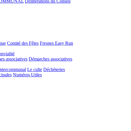
COMMUNAL
Délibérations du Conseil
que
Comité des Fêtes
Fresnes Easy Run
nvialité
s associatives
Démarches associatives
Intercommunal
Le culte
Déchèteries
cipales
Numéros Utiles