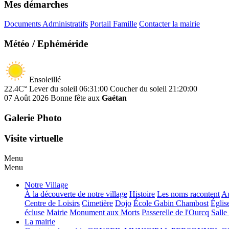
Mes démarches
Documents Administratifs
Portail Famille
Contacter la mairie
Météo / Ephéméride
Ensoleillé
22.4C°
Lever du soleil 06:31:00
Coucher du soleil 21:20:00
07 Août 2026
Bonne fête aux
Gaétan
Galerie Photo
Visite virtuelle
Menu
Menu
Notre Village
À la découverte de notre village
Histoire
Les noms racontent
Au
Centre de Loisirs
Cimetière
Dojo
École Gabin Chambost
Églis
écluse
Mairie
Monument aux Morts
Passerelle de l'Ourcq
Salle
La mairie