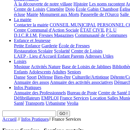
À la découverte de notre village
Histoire
Les noms racontent
Au
Centre de Loisirs
Cimetière
Dojo
École Gabin Chambost
Églis
écluse
Mairie
Monument aux Morts
Passerelle de l'Ourcq
Salle
La mairie
Contacter la mairie
CONSEIL MUNICIPAL
PERSONNEL 
Centre Communal d'Action Sociale
ÉTAT CIVIL
P L U
D.I.C.R.I.M.
Fresnes Magazines
Communauté de Communes
Enfance et Jeunesse
Petite Enfance
Garderie
École de Fresnes
Restauration Scolaire
Scolarité
Centre de Loisirs
LAEP - Lieu d'Accueil Enfant Parents
Adresses Utiles
Loisirs
Musique
Activités Nature
Base de Loisirs de Jablines
Bibliothè
Enfants
Adolescents
Adultes
Seniors
Danse
Sport
Défense
Bien-être
Culturelle/Artistique
Détente/Co
Annuaire des assos
Annuaire des activités associatives
Démarche
Infos Pratiques
Annuaire des Professionnels
Bureau de Poste
Centre de Santé 
Défibrillateurs
EMPLOI
France Services
Location Salles Muni
Santé
Transports
Urbanisme
Veolia
Accueil
//
Infos Pratiques
//
France Services