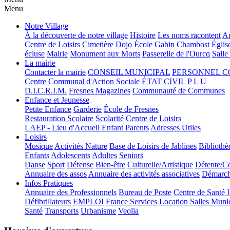
Menu
Notre Village
À la découverte de notre village
Histoire
Les noms racontent
Au
Centre de Loisirs
Cimetière
Dojo
École Gabin Chambost
Églis
écluse
Mairie
Monument aux Morts
Passerelle de l'Ourcq
Salle
La mairie
Contacter la mairie
CONSEIL MUNICIPAL
PERSONNEL 
Centre Communal d'Action Sociale
ÉTAT CIVIL
P L U
D.I.C.R.I.M.
Fresnes Magazines
Communauté de Communes
Enfance et Jeunesse
Petite Enfance
Garderie
École de Fresnes
Restauration Scolaire
Scolarité
Centre de Loisirs
LAEP - Lieu d'Accueil Enfant Parents
Adresses Utiles
Loisirs
Musique
Activités Nature
Base de Loisirs de Jablines
Bibliothè
Enfants
Adolescents
Adultes
Seniors
Danse
Sport
Défense
Bien-être
Culturelle/Artistique
Détente/Co
Annuaire des assos
Annuaire des activités associatives
Démarche
Infos Pratiques
Annuaire des Professionnels
Bureau de Poste
Centre de Santé 
Défibrillateurs
EMPLOI
France Services
Location Salles Muni
Santé
Transports
Urbanisme
Veolia