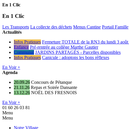
En 1 Clic
En 1 Clic
Les Transports
La collecte des déchets
Menus Cantine
Portail Famille
Actualités
Infos Pratiques
Fermeture TOTALE de la RN3 du lundi 3 août 
Enfance
Pré-rentrée au collège Marthe Gautier
Communal
JARDINS PARTAGÉS - Parcelles disponibles
Infos Pratiques
Canicule : adoptons les bons réflexes
En Voir +
Agenda
20.09.26
Concours de Pétanque
21.11.26
Repas et Soirée Dansante
13.12.26
NOËL DES FRESNOIS
En Voir +
01 60 26 03 81
Menu
Menu
Notre Village