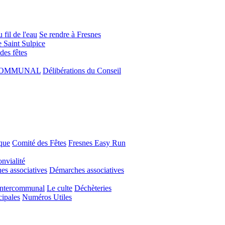
 fil de l'eau
Se rendre à Fresnes
e Saint Sulpice
 des fêtes
COMMUNAL
Délibérations du Conseil
que
Comité des Fêtes
Fresnes Easy Run
nvialité
s associatives
Démarches associatives
Intercommunal
Le culte
Déchèteries
cipales
Numéros Utiles