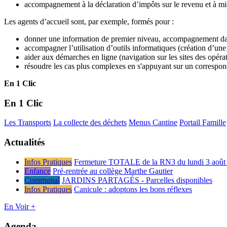
accompagnement à la déclaration d’impôts sur le revenu et à mie
Les agents d’accueil sont, par exemple, formés pour :
donner une information de premier niveau, accompagnement da
accompagner l’utilisation d’outils informatiques (création d’une 
aider aux démarches en ligne (navigation sur les sites des opér
résoudre les cas plus complexes en s'appuyant sur un corresponda
En 1 Clic
En 1 Clic
Les Transports
La collecte des déchets
Menus Cantine
Portail Famille
Actualités
Infos Pratiques
Fermeture TOTALE de la RN3 du lundi 3 août 
Enfance
Pré-rentrée au collège Marthe Gautier
Communal
JARDINS PARTAGÉS - Parcelles disponibles
Infos Pratiques
Canicule : adoptons les bons réflexes
En Voir +
Agenda