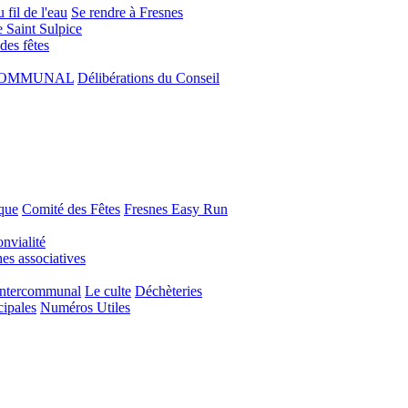
 fil de l'eau
Se rendre à Fresnes
e Saint Sulpice
 des fêtes
COMMUNAL
Délibérations du Conseil
que
Comité des Fêtes
Fresnes Easy Run
nvialité
s associatives
Intercommunal
Le culte
Déchèteries
cipales
Numéros Utiles