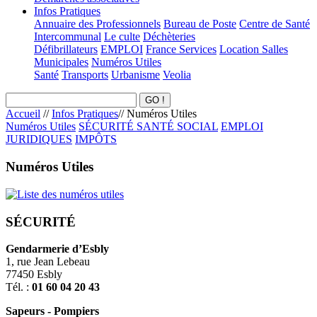
Infos Pratiques
Annuaire des Professionnels
Bureau de Poste
Centre de Santé
Intercommunal
Le culte
Déchèteries
Défibrillateurs
EMPLOI
France Services
Location Salles
Municipales
Numéros Utiles
Santé
Transports
Urbanisme
Veolia
Accueil
//
Infos Pratiques
//
Numéros Utiles
Numéros Utiles
SÉCURITÉ
SANTÉ
SOCIAL
EMPLOI
JURIDIQUES
IMPÔTS
Numéros Utiles
SÉCURITÉ
Gendarmerie d’Esbly
1, rue Jean Lebeau
77450 Esbly
Tél. :
01 60 04 20 43
Sapeurs - Pompiers