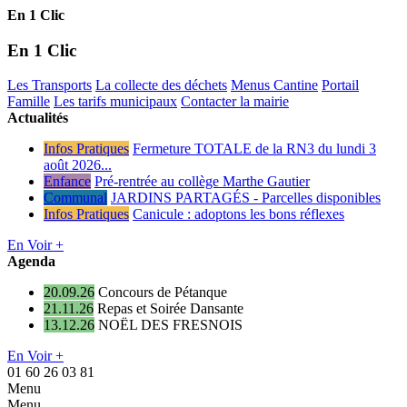
En 1 Clic
En 1 Clic
Les Transports
La collecte des déchets
Menus Cantine
Portail
Famille
Les tarifs municipaux
Contacter la mairie
Actualités
Infos Pratiques
Fermeture TOTALE de la RN3 du lundi 3
août 2026...
Enfance
Pré-rentrée au collège Marthe Gautier
Communal
JARDINS PARTAGÉS - Parcelles disponibles
Infos Pratiques
Canicule : adoptons les bons réflexes
En Voir +
Agenda
20.09.26
Concours de Pétanque
21.11.26
Repas et Soirée Dansante
13.12.26
NOËL DES FRESNOIS
En Voir +
01 60 26 03 81
Menu
Menu