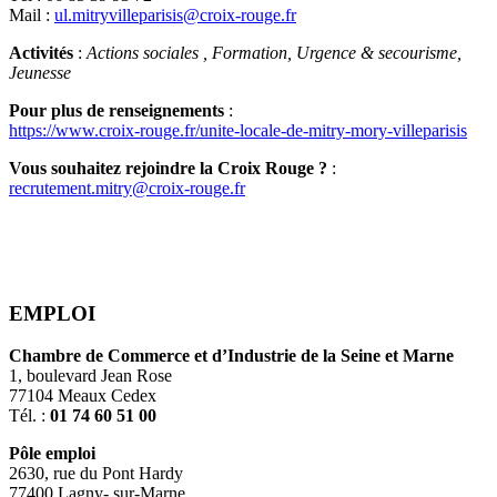
Mail :
ul.mitryvilleparisis@croix-rouge.fr
Activités
:
Actions sociales , Formation, Urgence & secourisme,
Jeunesse
Pour plus de renseignements
:
https://www.croix-rouge.fr/unite-locale-de-mitry-mory-villeparisis
Vous souhaitez rejoindre la Croix Rouge
?
:
recrutement.mitry@croix-rouge.fr
EMPLOI
Chambre de Commerce et d’Industrie de la Seine et Marne
1, boulevard Jean Rose
77104 Meaux Cedex
Tél. :
01 74 60 51 00
Pôle emploi
2630, rue du Pont Hardy
77400 Lagny- sur-Marne