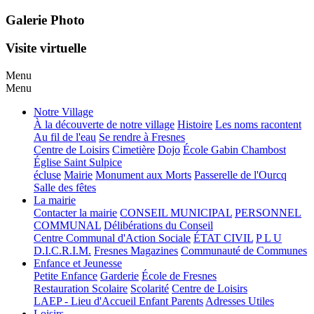
Galerie Photo
Visite virtuelle
Menu
Menu
Notre Village
À la découverte de notre village
Histoire
Les noms racontent
Au fil de l'eau
Se rendre à Fresnes
Centre de Loisirs
Cimetière
Dojo
École Gabin Chambost
Église Saint Sulpice
écluse
Mairie
Monument aux Morts
Passerelle de l'Ourcq
Salle des fêtes
La mairie
Contacter la mairie
CONSEIL MUNICIPAL
PERSONNEL
COMMUNAL
Délibérations du Conseil
Centre Communal d'Action Sociale
ÉTAT CIVIL
P L U
D.I.C.R.I.M.
Fresnes Magazines
Communauté de Communes
Enfance et Jeunesse
Petite Enfance
Garderie
École de Fresnes
Restauration Scolaire
Scolarité
Centre de Loisirs
LAEP - Lieu d'Accueil Enfant Parents
Adresses Utiles
Loisirs