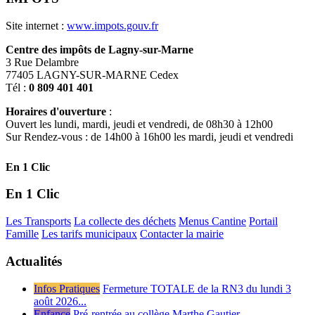
Site internet :
www.impots.gouv.fr
Centre des impôts de Lagny-sur-Marne
3 Rue Delambre
77405 LAGNY-SUR-MARNE Cedex
Tél :
0 809 401 401
Horaires d'ouverture
:
Ouvert les lundi, mardi, jeudi et vendredi, de 08h30 à 12h00
Sur Rendez-vous : de 14h00 à 16h00 les mardi, jeudi et vendredi
En 1 Clic
En 1 Clic
Les Transports
La collecte des déchets
Menus Cantine
Portail
Famille
Les tarifs municipaux
Contacter la mairie
Actualités
Infos Pratiques
Fermeture TOTALE de la RN3 du lundi 3
août 2026...
Enfance
Pré-rentrée au collège Marthe Gautier