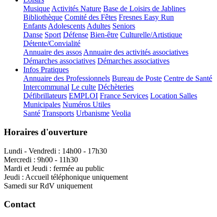
Musique
Activités Nature
Base de Loisirs de Jablines
Bibliothèque
Comité des Fêtes
Fresnes Easy Run
Enfants
Adolescents
Adultes
Seniors
Danse
Sport
Défense
Bien-être
Culturelle/Artistique
Détente/Convialité
Annuaire des assos
Annuaire des activités associatives
Démarches associatives
Démarches associatives
Infos Pratiques
Annuaire des Professionnels
Bureau de Poste
Centre de Santé
Intercommunal
Le culte
Déchèteries
Défibrillateurs
EMPLOI
France Services
Location Salles
Municipales
Numéros Utiles
Santé
Transports
Urbanisme
Veolia
Horaires d'ouverture
Lundi - Vendredi : 14h00 - 17h30
Mercredi : 9h00 - 11h30
Mardi et Jeudi : fermée au public
Jeudi : Accueil téléphonique uniquement
Samedi sur RdV uniquement
Contact