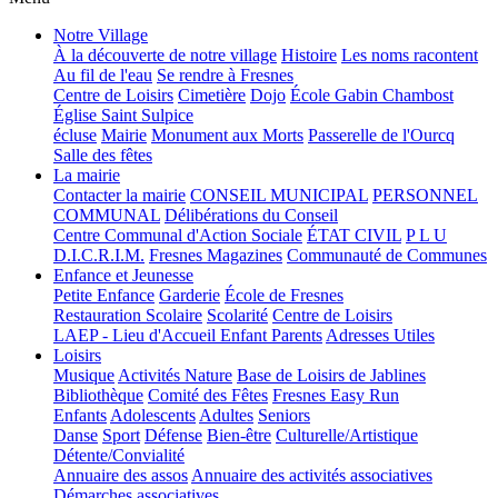
Notre Village
À la découverte de notre village
Histoire
Les noms racontent
Au fil de l'eau
Se rendre à Fresnes
Centre de Loisirs
Cimetière
Dojo
École Gabin Chambost
Église Saint Sulpice
écluse
Mairie
Monument aux Morts
Passerelle de l'Ourcq
Salle des fêtes
La mairie
Contacter la mairie
CONSEIL MUNICIPAL
PERSONNEL
COMMUNAL
Délibérations du Conseil
Centre Communal d'Action Sociale
ÉTAT CIVIL
P L U
D.I.C.R.I.M.
Fresnes Magazines
Communauté de Communes
Enfance et Jeunesse
Petite Enfance
Garderie
École de Fresnes
Restauration Scolaire
Scolarité
Centre de Loisirs
LAEP - Lieu d'Accueil Enfant Parents
Adresses Utiles
Loisirs
Musique
Activités Nature
Base de Loisirs de Jablines
Bibliothèque
Comité des Fêtes
Fresnes Easy Run
Enfants
Adolescents
Adultes
Seniors
Danse
Sport
Défense
Bien-être
Culturelle/Artistique
Détente/Convialité
Annuaire des assos
Annuaire des activités associatives
Démarches associatives