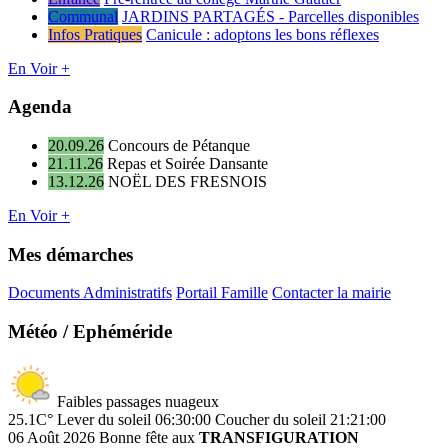
Communal
JARDINS PARTAGÉS - Parcelles disponibles
Infos Pratiques
Canicule : adoptons les bons réflexes
En Voir +
Agenda
20.09.26
Concours de Pétanque
21.11.26
Repas et Soirée Dansante
13.12.26
NOËL DES FRESNOIS
En Voir +
Mes démarches
Documents Administratifs
Portail Famille
Contacter la mairie
Météo / Ephéméride
Faibles passages nuageux
25.1C°
Lever du soleil 06:30:00
Coucher du soleil 21:21:00
06 Août 2026
Bonne fête aux
TRANSFIGURATION