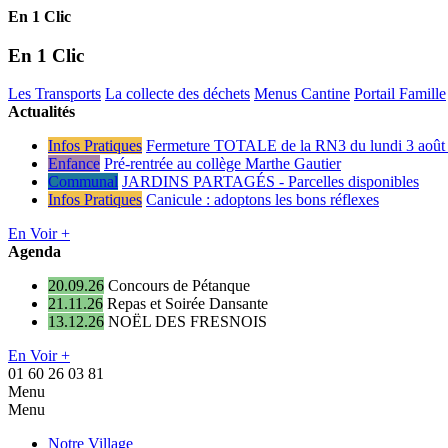
En 1 Clic
En 1 Clic
Les Transports
La collecte des déchets
Menus Cantine
Portail Famille
Actualités
Infos Pratiques
Fermeture TOTALE de la RN3 du lundi 3 août 
Enfance
Pré-rentrée au collège Marthe Gautier
Communal
JARDINS PARTAGÉS - Parcelles disponibles
Infos Pratiques
Canicule : adoptons les bons réflexes
En Voir +
Agenda
20.09.26
Concours de Pétanque
21.11.26
Repas et Soirée Dansante
13.12.26
NOËL DES FRESNOIS
En Voir +
01 60 26 03 81
Menu
Menu
Notre Village