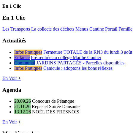
En 1 Clic
En 1 Clic
Les Transports
La collecte des déchets
Menus Cantine
Portail Famille
Actualités
Infos Pratiques
Fermeture TOTALE de la RN3 du lundi 3 août 
Enfance
Pré-rentrée au collège Marthe Gautier
Communal
JARDINS PARTAGÉS - Parcelles disponibles
Infos Pratiques
Canicule : adoptons les bons réflexes
En Voir +
Agenda
20.09.26
Concours de Pétanque
21.11.26
Repas et Soirée Dansante
13.12.26
NOËL DES FRESNOIS
En Voir +