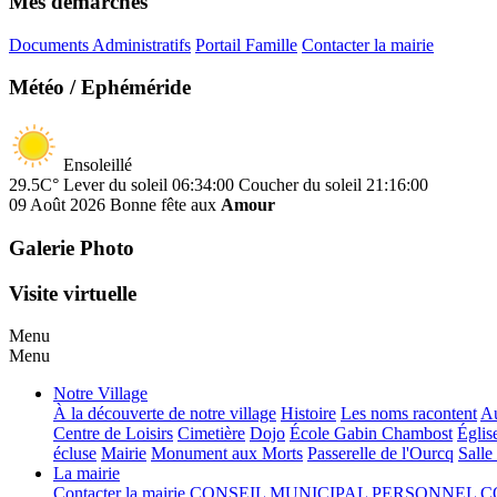
Mes démarches
Documents Administratifs
Portail Famille
Contacter la mairie
Météo / Ephéméride
Ensoleillé
29.5C°
Lever du soleil 06:34:00
Coucher du soleil 21:16:00
09 Août 2026
Bonne fête aux
Amour
Galerie Photo
Visite virtuelle
Menu
Menu
Notre Village
À la découverte de notre village
Histoire
Les noms racontent
Au
Centre de Loisirs
Cimetière
Dojo
École Gabin Chambost
Églis
écluse
Mairie
Monument aux Morts
Passerelle de l'Ourcq
Salle
La mairie
Contacter la mairie
CONSEIL MUNICIPAL
PERSONNEL 