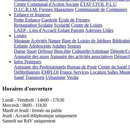
Centre Communal d'Action Sociale
ÉTAT CIVIL
P L U
D.I.C.R.I.M.
Fresnes Magazines
Communauté de Communes
Enfance et Jeunesse
Petite Enfance
Garderie
École de Fresnes
Restauration Scolaire
Scolarité
Centre de Loisirs
LAEP - Lieu d'Accueil Enfant Parents
Adresses Utiles
Loisirs
Musique
Activités Nature
Base de Loisirs de Jablines
Bibliothè
Enfants
Adolescents
Adultes
Seniors
Danse
Sport
Défense
Bien-être
Culturelle/Artistique
Détente/Co
Annuaire des assos
Annuaire des activités associatives
Démarche
Infos Pratiques
Annuaire des Professionnels
Bureau de Poste
Centre de Santé 
Défibrillateurs
EMPLOI
France Services
Location Salles Muni
Santé
Transports
Urbanisme
Veolia
Horaires d'ouverture
Lundi - Vendredi : 14h00 - 17h30
Mercredi : 9h00 - 11h30
Mardi et Jeudi : fermée au public
Jeudi : Accueil téléphonique uniquement
Samedi sur RdV uniquement