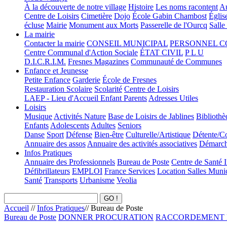
À la découverte de notre village
Histoire
Les noms racontent
Au
Centre de Loisirs
Cimetière
Dojo
École Gabin Chambost
Églis
écluse
Mairie
Monument aux Morts
Passerelle de l'Ourcq
Salle
La mairie
Contacter la mairie
CONSEIL MUNICIPAL
PERSONNEL 
Centre Communal d'Action Sociale
ÉTAT CIVIL
P L U
D.I.C.R.I.M.
Fresnes Magazines
Communauté de Communes
Enfance et Jeunesse
Petite Enfance
Garderie
École de Fresnes
Restauration Scolaire
Scolarité
Centre de Loisirs
LAEP - Lieu d'Accueil Enfant Parents
Adresses Utiles
Loisirs
Musique
Activités Nature
Base de Loisirs de Jablines
Bibliothè
Enfants
Adolescents
Adultes
Seniors
Danse
Sport
Défense
Bien-être
Culturelle/Artistique
Détente/Co
Annuaire des assos
Annuaire des activités associatives
Démarche
Infos Pratiques
Annuaire des Professionnels
Bureau de Poste
Centre de Santé 
Défibrillateurs
EMPLOI
France Services
Location Salles Muni
Santé
Transports
Urbanisme
Veolia
Accueil
//
Infos Pratiques
//
Bureau de Poste
Bureau de Poste
DONNER PROCURATION
RACCORDEMENT 