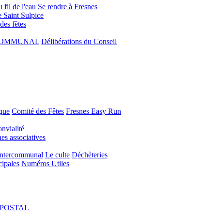
 fil de l'eau
Se rendre à Fresnes
e Saint Sulpice
 des fêtes
COMMUNAL
Délibérations du Conseil
que
Comité des Fêtes
Fresnes Easy Run
nvialité
s associatives
Intercommunal
Le culte
Déchèteries
cipales
Numéros Utiles
POSTAL