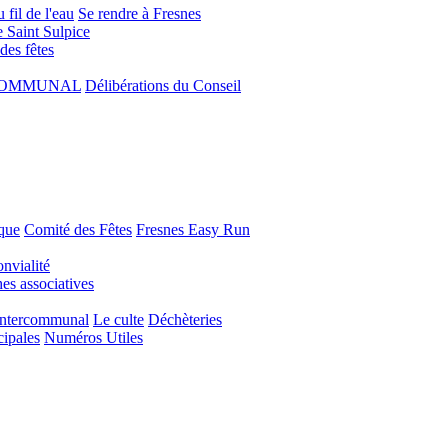
 fil de l'eau
Se rendre à Fresnes
e Saint Sulpice
 des fêtes
COMMUNAL
Délibérations du Conseil
que
Comité des Fêtes
Fresnes Easy Run
nvialité
s associatives
Intercommunal
Le culte
Déchèteries
cipales
Numéros Utiles