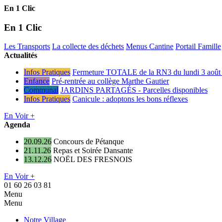
En 1 Clic
En 1 Clic
Les Transports
La collecte des déchets
Menus Cantine
Portail Famille
Actualités
Infos Pratiques
Fermeture TOTALE de la RN3 du lundi 3 août 
Enfance
Pré-rentrée au collège Marthe Gautier
Communal
JARDINS PARTAGÉS - Parcelles disponibles
Infos Pratiques
Canicule : adoptons les bons réflexes
En Voir +
Agenda
20.09.26
Concours de Pétanque
21.11.26
Repas et Soirée Dansante
13.12.26
NOËL DES FRESNOIS
En Voir +
01 60 26 03 81
Menu
Menu
Notre Village