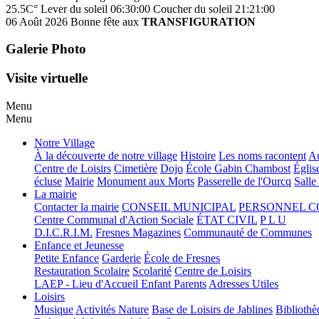
25.5C°
Lever du soleil 06:30:00
Coucher du soleil 21:21:00
06 Août 2026
Bonne fête aux
TRANSFIGURATION
Galerie Photo
Visite virtuelle
Menu
Menu
Notre Village
À la découverte de notre village
Histoire
Les noms racontent
Au
Centre de Loisirs
Cimetière
Dojo
École Gabin Chambost
Églis
écluse
Mairie
Monument aux Morts
Passerelle de l'Ourcq
Salle
La mairie
Contacter la mairie
CONSEIL MUNICIPAL
PERSONNEL 
Centre Communal d'Action Sociale
ÉTAT CIVIL
P L U
D.I.C.R.I.M.
Fresnes Magazines
Communauté de Communes
Enfance et Jeunesse
Petite Enfance
Garderie
École de Fresnes
Restauration Scolaire
Scolarité
Centre de Loisirs
LAEP - Lieu d'Accueil Enfant Parents
Adresses Utiles
Loisirs
Musique
Activités Nature
Base de Loisirs de Jablines
Bibliothè