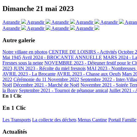
Dimanche 21 mai 2023
Agrandir
Agrandir
Agrandir
Agrandir
Agrandir
Agran
Agrandir
Agrandir
Agrandir
Agrandir
Autre galerie
Notre village en photos
CENTRE DE LOISIRS - Activités
Octobre 2
Mai 1945
Avril 2024 - BROCANTE ANNUELLE
MARS 2024 - La 
Fresnes sous la neige
NOVEMBRE 2023 - Déjeuner festif pour le Clu
2023
JUIN 2023 - Récolte du miel fresnois
MAI 2023 - Nombreuses m
AVRIL 2023 - La Brocante
AVRIL 2023 - Chasse aux Oeufs
Mars 20
2022
Cérémonie du 11 Novembre 2022
Septembre 2022 - Inter-Villa
Noël
Décembre 2021 - Marché de Noël
Novembre 2021 - Soirée Terr
la Boxy
Septembre 2021 - Tournoi de pétanque amical
Juillet 2021 -
En 1 Clic
En 1 Clic
Les Transports
La collecte des déchets
Menus Cantine
Portail Famille
Actualités