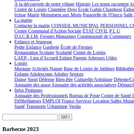
À la découverte de notre village
Histoire
Les noms racontent
Au
Centre de Loisirs
Cimetière
Dojo
École Gabin Chambost
Églis
écluse
Mairie
Monument aux Morts
Passerelle de l'Ourcq
Salle
La mairie
Contacter la mairie
CONSEIL MUNICIPAL
PERSONNEL 
Centre Communal d'Action Sociale
ÉTAT CIVIL
P L U
D.I.C.R.I.M.
Fresnes Magazines
Communauté de Communes
Enfance et Jeunesse
Petite Enfance
Garderie
École de Fresnes
Restauration Scolaire
Scolarité
Centre de Loisirs
LAEP - Lieu d'Accueil Enfant Parents
Adresses Utiles
Loisirs
Musique
Activités Nature
Base de Loisirs de Jablines
Bibliothè
Enfants
Adolescents
Adultes
Seniors
Danse
Sport
Défense
Bien-être
Culturelle/Artistique
Détente/Co
Annuaire des assos
Annuaire des activités associatives
Démarche
Infos Pratiques
Annuaire des Professionnels
Bureau de Poste
Centre de Santé 
Défibrillateurs
EMPLOI
France Services
Location Salles Muni
Santé
Transports
Urbanisme
Veolia
Barbecue 2023