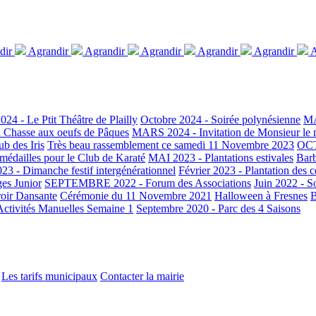
dir
Agrandir
Agrandir
Agrandir
Agrandir
Agrandir
A
024 - Le Ptit Théâtre de Plailly
Octobre 2024 - Soirée polynésienne
MA
Chasse aux oeufs de Pâques
MARS 2024 - Invitation de Monsieur le 
b des Iris
Très beau rassemblement ce samedi 11 Novembre 2023
OCT
édailles pour le Club de Karaté
MAI 2023 - Plantations estivales
Bar
23 - Dimanche festif intergénérationnel
Février 2023 - Plantation des c
ges Junior
SEPTEMBRE 2022 - Forum des Associations
Juin 2022 - S
oir Dansante
Cérémonie du 11 Novembre 2021
Halloween à Fresnes
B
 Activités Manuelles Semaine 1
Septembre 2020 - Parc des 4 Saisons
Les tarifs municipaux
Contacter la mairie