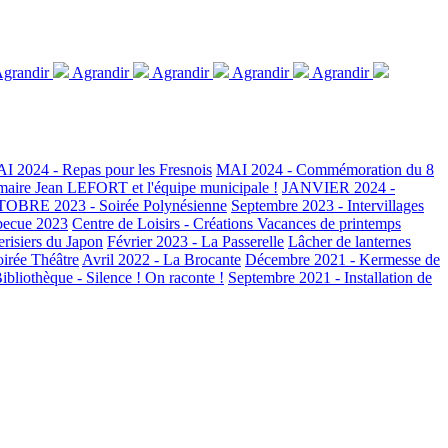
grandir
Agrandir
Agrandir
Agrandir
Agrandir
I 2024 - Repas pour les Fresnois
MAI 2024 - Commémoration du 8
maire Jean LEFORT et l'équipe municipale !
JANVIER 2024 -
OBRE 2023 - Soirée Polynésienne
Septembre 2023 - Intervillages
becue 2023
Centre de Loisirs - Créations Vacances de printemps
erisiers du Japon
Février 2023 - La Passerelle
Lâcher de lanternes
oirée Théâtre
Avril 2022 - La Brocante
Décembre 2021 - Kermesse de
ibliothèque - Silence ! On raconte !
Septembre 2021 - Installation de