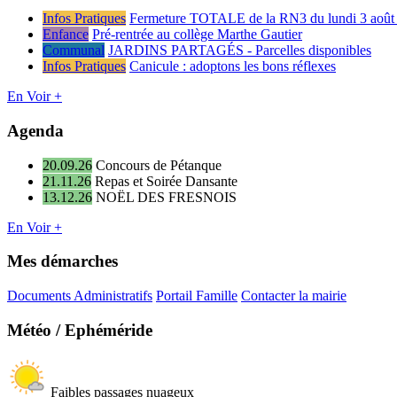
Infos Pratiques
Fermeture TOTALE de la RN3 du lundi 3 août 
Enfance
Pré-rentrée au collège Marthe Gautier
Communal
JARDINS PARTAGÉS - Parcelles disponibles
Infos Pratiques
Canicule : adoptons les bons réflexes
En Voir +
Agenda
20.09.26
Concours de Pétanque
21.11.26
Repas et Soirée Dansante
13.12.26
NOËL DES FRESNOIS
En Voir +
Mes démarches
Documents Administratifs
Portail Famille
Contacter la mairie
Météo / Ephéméride
Faibles passages nuageux