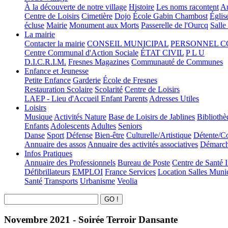
À la découverte de notre village
Histoire
Les noms racontent
Au
Centre de Loisirs
Cimetière
Dojo
École Gabin Chambost
Églis
écluse
Mairie
Monument aux Morts
Passerelle de l'Ourcq
Salle
La mairie
Contacter la mairie
CONSEIL MUNICIPAL
PERSONNEL 
Centre Communal d'Action Sociale
ÉTAT CIVIL
P L U
D.I.C.R.I.M.
Fresnes Magazines
Communauté de Communes
Enfance et Jeunesse
Petite Enfance
Garderie
École de Fresnes
Restauration Scolaire
Scolarité
Centre de Loisirs
LAEP - Lieu d'Accueil Enfant Parents
Adresses Utiles
Loisirs
Musique
Activités Nature
Base de Loisirs de Jablines
Bibliothè
Enfants
Adolescents
Adultes
Seniors
Danse
Sport
Défense
Bien-être
Culturelle/Artistique
Détente/Co
Annuaire des assos
Annuaire des activités associatives
Démarche
Infos Pratiques
Annuaire des Professionnels
Bureau de Poste
Centre de Santé 
Défibrillateurs
EMPLOI
France Services
Location Salles Muni
Santé
Transports
Urbanisme
Veolia
Novembre 2021 - Soirée Terroir Dansante