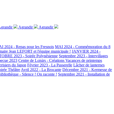
grandir
Agrandir
Agrandir
I 2024 - Repas pour les Fresnois
MAI 2024 - Commémoration du 8
maire Jean LEFORT et l'équipe municipale !
JANVIER 2024 -
OBRE 2023 - Soirée Polynésienne
Septembre 2023 - Intervillages
becue 2023
Centre de Loisirs - Créations Vacances de printemps
erisiers du Japon
Février 2023 - La Passerelle
Lâcher de lanternes
oirée Théâtre
Avril 2022 - La Brocante
Décembre 2021 - Kermesse de
ibliothèque - Silence ! On raconte !
Septembre 2021 - Installation de