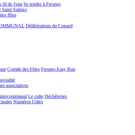
 fil de l'eau
Se rendre à Fresnes
e Saint Sulpice
 des fêtes
COMMUNAL
Délibérations du Conseil
que
Comité des Fêtes
Fresnes Easy Run
nvialité
s associatives
Intercommunal
Le culte
Déchèteries
cipales
Numéros Utiles