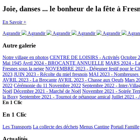
Joie, danses ... le bonheur de la fête à Fres
En Savoir +
Agrandir
Agrandir
Agrandir
Agrandir
Agrandir
Agran
Autre galerie
Notre village en photos
CENTRE DE LOISIRS - Activités
Octobre 2
Mai 1945
Avril 2024 - BROCANTE ANNUELLE
MARS 2024 - La 
Fresnes sous la neige
NOVEMBRE 2023 - Déjeuner festif pour le Clu
2023
JUIN 2023 - Récolte du miel fresnois
MAI 2023 - Nombreuses m
AVRIL 2023 - La Brocante
AVRIL 2023 - Chasse aux Oeufs
Mars 20
2022
Cérémonie du 11 Novembre 2022
Septembre 2022 - Inter-Villa
Noël
Décembre 2021 - Marché de Noël
Novembre 2021 - Soirée Terr
la Boxy
Septembre 2021 - Tournoi de pétanque amical
Juillet 2021 -
En 1 Clic
En 1 Clic
Les Transports
La collecte des déchets
Menus Cantine
Portail Famille
Actualités