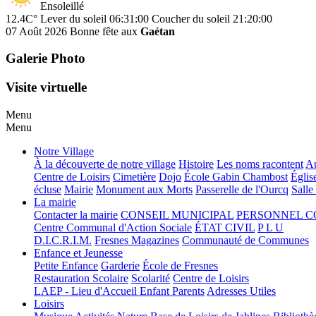
Ensoleillé
12.4C°
Lever du soleil 06:31:00
Coucher du soleil 21:20:00
07 Août 2026
Bonne fête aux
Gaétan
Galerie Photo
Visite virtuelle
Menu
Menu
Notre Village
À la découverte de notre village
Histoire
Les noms racontent
Au
Centre de Loisirs
Cimetière
Dojo
École Gabin Chambost
Églis
écluse
Mairie
Monument aux Morts
Passerelle de l'Ourcq
Salle
La mairie
Contacter la mairie
CONSEIL MUNICIPAL
PERSONNEL 
Centre Communal d'Action Sociale
ÉTAT CIVIL
P L U
D.I.C.R.I.M.
Fresnes Magazines
Communauté de Communes
Enfance et Jeunesse
Petite Enfance
Garderie
École de Fresnes
Restauration Scolaire
Scolarité
Centre de Loisirs
LAEP - Lieu d'Accueil Enfant Parents
Adresses Utiles
Loisirs