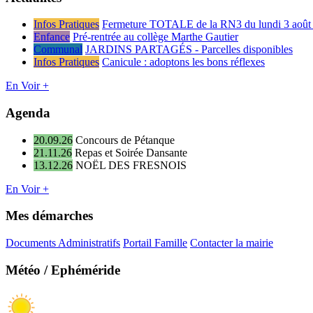
Infos Pratiques
Fermeture TOTALE de la RN3 du lundi 3 août 
Enfance
Pré-rentrée au collège Marthe Gautier
Communal
JARDINS PARTAGÉS - Parcelles disponibles
Infos Pratiques
Canicule : adoptons les bons réflexes
En Voir +
Agenda
20.09.26
Concours de Pétanque
21.11.26
Repas et Soirée Dansante
13.12.26
NOËL DES FRESNOIS
En Voir +
Mes démarches
Documents Administratifs
Portail Famille
Contacter la mairie
Météo / Ephéméride