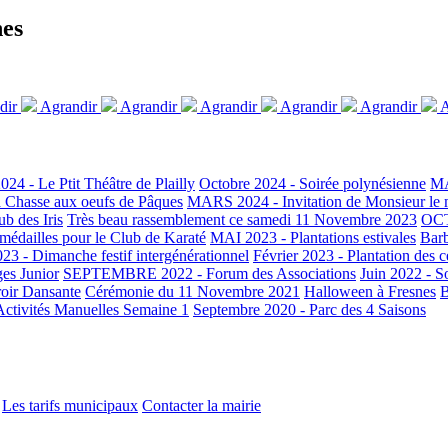
nes
dir
Agrandir
Agrandir
Agrandir
Agrandir
Agrandir
A
024 - Le Ptit Théâtre de Plailly
Octobre 2024 - Soirée polynésienne
MA
Chasse aux oeufs de Pâques
MARS 2024 - Invitation de Monsieur le 
b des Iris
Très beau rassemblement ce samedi 11 Novembre 2023
OCT
édailles pour le Club de Karaté
MAI 2023 - Plantations estivales
Bar
23 - Dimanche festif intergénérationnel
Février 2023 - Plantation des c
ges Junior
SEPTEMBRE 2022 - Forum des Associations
Juin 2022 - S
oir Dansante
Cérémonie du 11 Novembre 2021
Halloween à Fresnes
B
 Activités Manuelles Semaine 1
Septembre 2020 - Parc des 4 Saisons
Les tarifs municipaux
Contacter la mairie