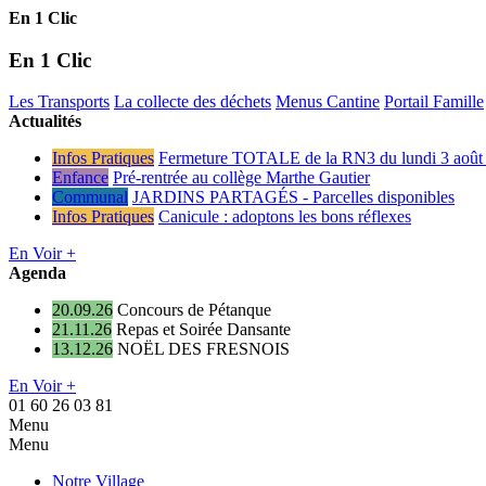
En 1 Clic
En 1 Clic
Les Transports
La collecte des déchets
Menus Cantine
Portail Famille
Actualités
Infos Pratiques
Fermeture TOTALE de la RN3 du lundi 3 août 
Enfance
Pré-rentrée au collège Marthe Gautier
Communal
JARDINS PARTAGÉS - Parcelles disponibles
Infos Pratiques
Canicule : adoptons les bons réflexes
En Voir +
Agenda
20.09.26
Concours de Pétanque
21.11.26
Repas et Soirée Dansante
13.12.26
NOËL DES FRESNOIS
En Voir +
01 60 26 03 81
Menu
Menu
Notre Village