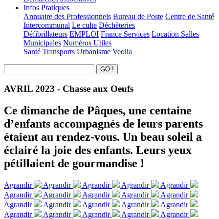
Infos Pratiques
Annuaire des Professionnels
Bureau de Poste
Centre de Santé
Intercommunal
Le culte
Déchèteries
Défibrillateurs
EMPLOI
France Services
Location Salles
Municipales
Numéros Utiles
Santé
Transports
Urbanisme
Veolia
AVRIL 2023 - Chasse aux Oeufs
Ce dimanche de Pâques, une centaine
d’enfants accompagnés de leurs parents
étaient au rendez-vous. Un beau soleil a
éclairé la joie des enfants. Leurs yeux
pétillaient de gourmandise !
Agrandir
Agrandir
Agrandir
Agrandir
Agrandir
Agrandir
Agrandir
Agrandir
Agrandir
Agrandir
Agrandir
Agrandir
Agrandir
Agrandir
Agrandir
Agrandir
Agrandir
Agrandir
Agrandir
Agrandir