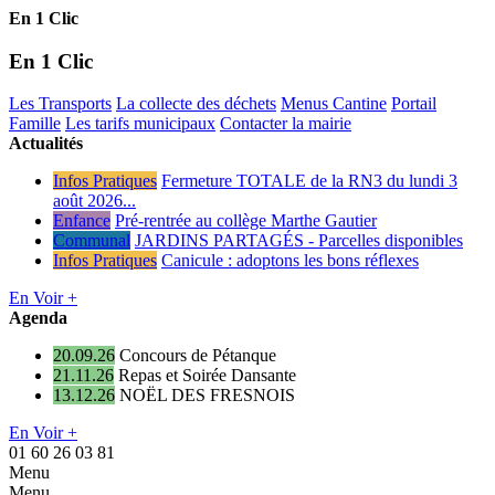
En 1 Clic
En 1 Clic
Les Transports
La collecte des déchets
Menus Cantine
Portail
Famille
Les tarifs municipaux
Contacter la mairie
Actualités
Infos Pratiques
Fermeture TOTALE de la RN3 du lundi 3
août 2026...
Enfance
Pré-rentrée au collège Marthe Gautier
Communal
JARDINS PARTAGÉS - Parcelles disponibles
Infos Pratiques
Canicule : adoptons les bons réflexes
En Voir +
Agenda
20.09.26
Concours de Pétanque
21.11.26
Repas et Soirée Dansante
13.12.26
NOËL DES FRESNOIS
En Voir +
01 60 26 03 81
Menu
Menu