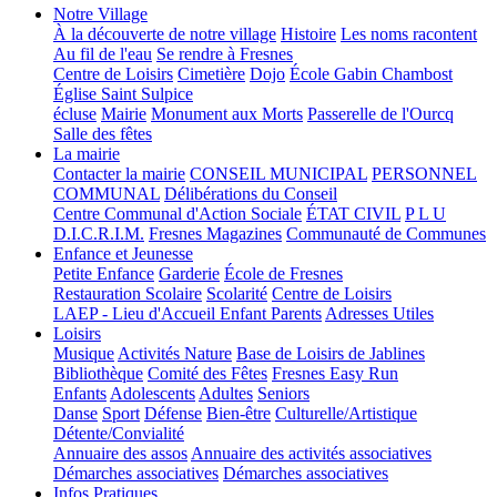
Notre Village
À la découverte de notre village
Histoire
Les noms racontent
Au fil de l'eau
Se rendre à Fresnes
Centre de Loisirs
Cimetière
Dojo
École Gabin Chambost
Église Saint Sulpice
écluse
Mairie
Monument aux Morts
Passerelle de l'Ourcq
Salle des fêtes
La mairie
Contacter la mairie
CONSEIL MUNICIPAL
PERSONNEL
COMMUNAL
Délibérations du Conseil
Centre Communal d'Action Sociale
ÉTAT CIVIL
P L U
D.I.C.R.I.M.
Fresnes Magazines
Communauté de Communes
Enfance et Jeunesse
Petite Enfance
Garderie
École de Fresnes
Restauration Scolaire
Scolarité
Centre de Loisirs
LAEP - Lieu d'Accueil Enfant Parents
Adresses Utiles
Loisirs
Musique
Activités Nature
Base de Loisirs de Jablines
Bibliothèque
Comité des Fêtes
Fresnes Easy Run
Enfants
Adolescents
Adultes
Seniors
Danse
Sport
Défense
Bien-être
Culturelle/Artistique
Détente/Convialité
Annuaire des assos
Annuaire des activités associatives
Démarches associatives
Démarches associatives
Infos Pratiques