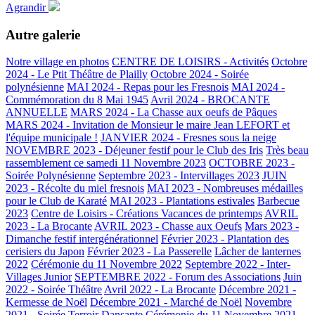
Agrandir
Autre galerie
Notre village en photos
CENTRE DE LOISIRS - Activités
Octobre
2024 - Le Ptit Théâtre de Plailly
Octobre 2024 - Soirée
polynésienne
MAI 2024 - Repas pour les Fresnois
MAI 2024 -
Commémoration du 8 Mai 1945
Avril 2024 - BROCANTE
ANNUELLE
MARS 2024 - La Chasse aux oeufs de Pâques
MARS 2024 - Invitation de Monsieur le maire Jean LEFORT et
l'équipe municipale !
JANVIER 2024 - Fresnes sous la neige
NOVEMBRE 2023 - Déjeuner festif pour le Club des Iris
Très beau
rassemblement ce samedi 11 Novembre 2023
OCTOBRE 2023 -
Soirée Polynésienne
Septembre 2023 - Intervillages 2023
JUIN
2023 - Récolte du miel fresnois
MAI 2023 - Nombreuses médailles
pour le Club de Karaté
MAI 2023 - Plantations estivales
Barbecue
2023
Centre de Loisirs - Créations Vacances de printemps
AVRIL
2023 - La Brocante
AVRIL 2023 - Chasse aux Oeufs
Mars 2023 -
Dimanche festif intergénérationnel
Février 2023 - Plantation des
cerisiers du Japon
Février 2023 - La Passerelle
Lâcher de lanternes
2022
Cérémonie du 11 Novembre 2022
Septembre 2022 - Inter-
Villages Junior
SEPTEMBRE 2022 - Forum des Associations
Juin
2022 - Soirée Théâtre
Avril 2022 - La Brocante
Décembre 2021 -
Kermesse de Noël
Décembre 2021 - Marché de Noël
Novembre
2021 - Soirée Terroir Dansante
Cérémonie du 11 Novembre 2021