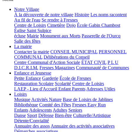
Notre Village
À la découverte de notre village
Histoire
Les noms racontent
Au fil de l'eau
Se rendre à Fresnes
Centre de Loisirs
Cimetière
Dojo
École Gabin Chambost
Église Saint Sulpice
écluse
Mairie
Monument aux Morts
Passerelle de l'Ourcq
Salle des fêtes
La mairie
Contacter la mairie
CONSEIL MUNICIPAL
PERSONNEL
COMMUNAL
Délibérations du Conseil
Centre Communal d'Action Sociale
ÉTAT CIVIL
P L U
D.I.C.R.I.M.
Fresnes Magazines
Communauté de Communes
Enfance et Jeunesse
Petite Enfance
Garderie
École de Fresnes
Restauration Scolaire
Scolarité
Centre de Loisirs
LAEP - Lieu d'Accueil Enfant Parents
Adresses Utiles
Loisirs
Musique
Activités Nature
Base de Loisirs de Jablines
Bibliothèque
Comité des Fêtes
Fresnes Easy Run
Enfants
Adolescents
Adultes
Seniors
Danse
Sport
Défense
Bien-être
Culturelle/Artistique
Détente/Convialité
Annuaire des assos
Annuaire des activités associatives
Démarches associatives