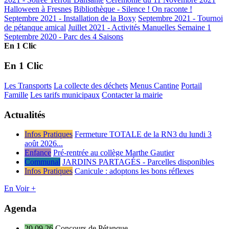
Halloween à Fresnes
Bibliothèque - Silence ! On raconte !
Septembre 2021 - Installation de la Boxy
Septembre 2021 - Tournoi
de pétanque amical
Juillet 2021 - Activités Manuelles Semaine 1
Septembre 2020 - Parc des 4 Saisons
En 1 Clic
En 1 Clic
Les Transports
La collecte des déchets
Menus Cantine
Portail
Famille
Les tarifs municipaux
Contacter la mairie
Actualités
Infos Pratiques
Fermeture TOTALE de la RN3 du lundi 3
août 2026...
Enfance
Pré-rentrée au collège Marthe Gautier
Communal
JARDINS PARTAGÉS - Parcelles disponibles
Infos Pratiques
Canicule : adoptons les bons réflexes
En Voir +
Agenda
20.09.26
Concours de Pétanque