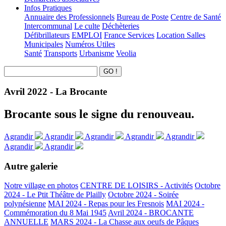
Infos Pratiques
Annuaire des Professionnels
Bureau de Poste
Centre de Santé
Intercommunal
Le culte
Déchèteries
Défibrillateurs
EMPLOI
France Services
Location Salles
Municipales
Numéros Utiles
Santé
Transports
Urbanisme
Veolia
Avril 2022 - La Brocante
Brocante sous le signe du renouveau.
Agrandir
Agrandir
Agrandir
Agrandir
Agrandir
Agrandir
Agrandir
Autre galerie
Notre village en photos
CENTRE DE LOISIRS - Activités
Octobre
2024 - Le Ptit Théâtre de Plailly
Octobre 2024 - Soirée
polynésienne
MAI 2024 - Repas pour les Fresnois
MAI 2024 -
Commémoration du 8 Mai 1945
Avril 2024 - BROCANTE
ANNUELLE
MARS 2024 - La Chasse aux oeufs de Pâques