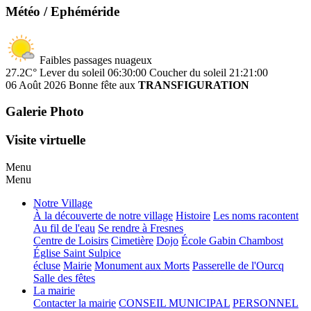
Météo / Ephéméride
Faibles passages nuageux
27.2C°
Lever du soleil 06:30:00
Coucher du soleil 21:21:00
06 Août 2026
Bonne fête aux
TRANSFIGURATION
Galerie Photo
Visite virtuelle
Menu
Menu
Notre Village
À la découverte de notre village
Histoire
Les noms racontent
Au fil de l'eau
Se rendre à Fresnes
Centre de Loisirs
Cimetière
Dojo
École Gabin Chambost
Église Saint Sulpice
écluse
Mairie
Monument aux Morts
Passerelle de l'Ourcq
Salle des fêtes
La mairie
Contacter la mairie
CONSEIL MUNICIPAL
PERSONNEL