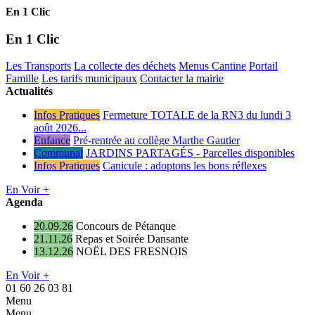
En 1 Clic
En 1 Clic
Les Transports
La collecte des déchets
Menus Cantine
Portail
Famille
Les tarifs municipaux
Contacter la mairie
Actualités
Infos Pratiques
Fermeture TOTALE de la RN3 du lundi 3
août 2026...
Enfance
Pré-rentrée au collège Marthe Gautier
Communal
JARDINS PARTAGÉS - Parcelles disponibles
Infos Pratiques
Canicule : adoptons les bons réflexes
En Voir +
Agenda
20.09.26
Concours de Pétanque
21.11.26
Repas et Soirée Dansante
13.12.26
NOËL DES FRESNOIS
En Voir +
01 60 26 03 81
Menu
Menu