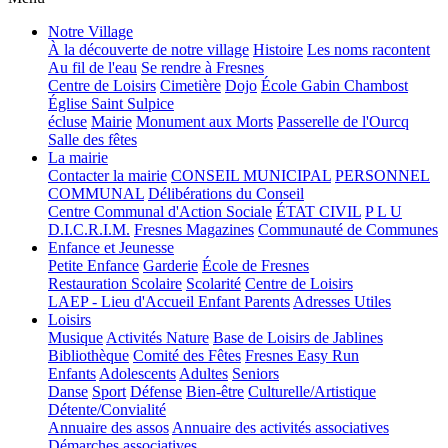
Notre Village
À la découverte de notre village
Histoire
Les noms racontent
Au fil de l'eau
Se rendre à Fresnes
Centre de Loisirs
Cimetière
Dojo
École Gabin Chambost
Église Saint Sulpice
écluse
Mairie
Monument aux Morts
Passerelle de l'Ourcq
Salle des fêtes
La mairie
Contacter la mairie
CONSEIL MUNICIPAL
PERSONNEL
COMMUNAL
Délibérations du Conseil
Centre Communal d'Action Sociale
ÉTAT CIVIL
P L U
D.I.C.R.I.M.
Fresnes Magazines
Communauté de Communes
Enfance et Jeunesse
Petite Enfance
Garderie
École de Fresnes
Restauration Scolaire
Scolarité
Centre de Loisirs
LAEP - Lieu d'Accueil Enfant Parents
Adresses Utiles
Loisirs
Musique
Activités Nature
Base de Loisirs de Jablines
Bibliothèque
Comité des Fêtes
Fresnes Easy Run
Enfants
Adolescents
Adultes
Seniors
Danse
Sport
Défense
Bien-être
Culturelle/Artistique
Détente/Convialité
Annuaire des assos
Annuaire des activités associatives
Démarches associatives