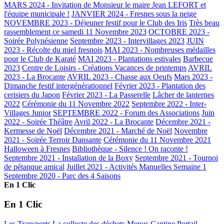
MARS 2024 - Invitation de Monsieur le maire Jean LEFORT et
l'équipe municipale !
JANVIER 2024 - Fresnes sous la neige
NOVEMBRE 2023 - Déjeuner festif pour le Club des Iris
Très beau
rassemblement ce samedi 11 Novembre 2023
OCTOBRE 2023 -
Soirée Polynésienne
Septembre 2023 - Intervillages 2023
JUIN
2023 - Récolte du miel fresnois
MAI 2023 - Nombreuses médailles
pour le Club de Karaté
MAI 2023 - Plantations estivales
Barbecue
2023
Centre de Loisirs - Créations Vacances de printemps
AVRIL
2023 - La Brocante
AVRIL 2023 - Chasse aux Oeufs
Mars 2023 -
Dimanche festif intergénérationnel
Février 2023 - Plantation des
cerisiers du Japon
Février 2023 - La Passerelle
Lâcher de lanternes
2022
Cérémonie du 11 Novembre 2022
Septembre 2022 - Inter-
Villages Junior
SEPTEMBRE 2022 - Forum des Associations
Juin
2022 - Soirée Théâtre
Avril 2022 - La Brocante
Décembre 2021 -
Kermesse de Noël
Décembre 2021 - Marché de Noël
Novembre
2021 - Soirée Terroir Dansante
Cérémonie du 11 Novembre 2021
Halloween à Fresnes
Bibliothèque - Silence ! On raconte !
Septembre 2021 - Installation de la Boxy
Septembre 2021 - Tournoi
de pétanque amical
Juillet 2021 - Activités Manuelles Semaine 1
Septembre 2020 - Parc des 4 Saisons
En 1 Clic
En 1 Clic
Les Transports
La collecte des déchets
Menus Cantine
Portail