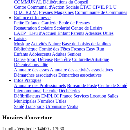
COMMUNAL
Délibérations du Conseil
Centre Communal d'Action Sociale
ÉTAT CIVIL
P L U
D.I.C.R.I.M.
Fresnes Magazines
Communauté de Communes
Enfance et Jeunesse
Petite Enfance
Garderie
École de Fresnes
Restauration Scolaire
Scolarité
Centre de Loisirs
LAEP - Lieu d'Accueil Enfant Parents
Adresses Utiles
Loisirs
Musique
Activités Nature
Base de Loisirs de Jablines
Bibliothèque
Comité des Fêtes
Fresnes Easy Run
Enfants
Adolescents
Adultes
Seniors
Danse
Sport
Défense
Bien-être
Culturelle/Artistique
Détente/Convialité
Annuaire des assos
Annuaire des activités associatives
Démarches associatives
Démarches associatives
Infos Pratiques
Annuaire des Professionnels
Bureau de Poste
Centre de Santé
Intercommunal
Le culte
Déchèteries
Défibrillateurs
EMPLOI
France Services
Location Salles
Municipales
Numéros Utiles
Santé
Transports
Urbanisme
Veolia
Horaires d'ouverture
Lundi - Vendredi : 14h00 - 17h30