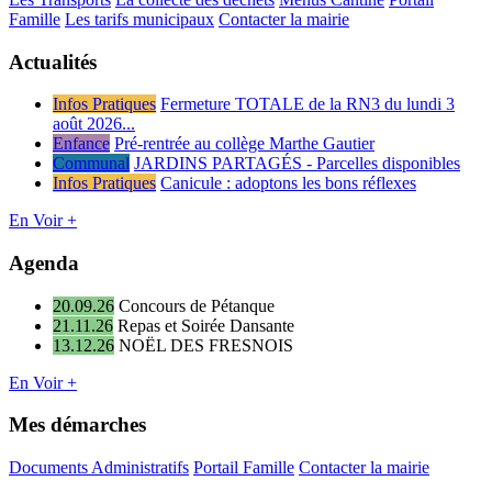
Famille
Les tarifs municipaux
Contacter la mairie
Actualités
Infos Pratiques
Fermeture TOTALE de la RN3 du lundi 3
août 2026...
Enfance
Pré-rentrée au collège Marthe Gautier
Communal
JARDINS PARTAGÉS - Parcelles disponibles
Infos Pratiques
Canicule : adoptons les bons réflexes
En Voir +
Agenda
20.09.26
Concours de Pétanque
21.11.26
Repas et Soirée Dansante
13.12.26
NOËL DES FRESNOIS
En Voir +
Mes démarches
Documents Administratifs
Portail Famille
Contacter la mairie