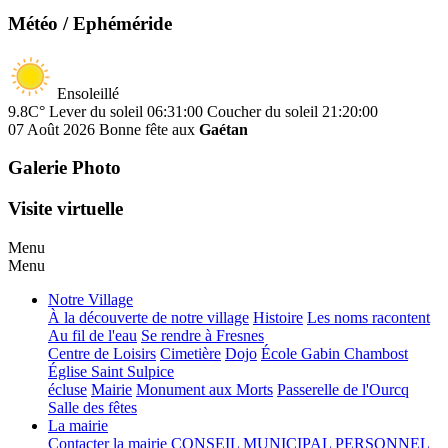
Météo / Ephéméride
Ensoleillé
9.8C°
Lever du soleil 06:31:00
Coucher du soleil 21:20:00
07 Août 2026
Bonne fête aux
Gaétan
Galerie Photo
Visite virtuelle
Menu
Menu
Notre Village
À la découverte de notre village
Histoire
Les noms racontent
Au fil de l'eau
Se rendre à Fresnes
Centre de Loisirs
Cimetière
Dojo
École Gabin Chambost
Église Saint Sulpice
écluse
Mairie
Monument aux Morts
Passerelle de l'Ourcq
Salle des fêtes
La mairie
Contacter la mairie
CONSEIL MUNICIPAL
PERSONNEL