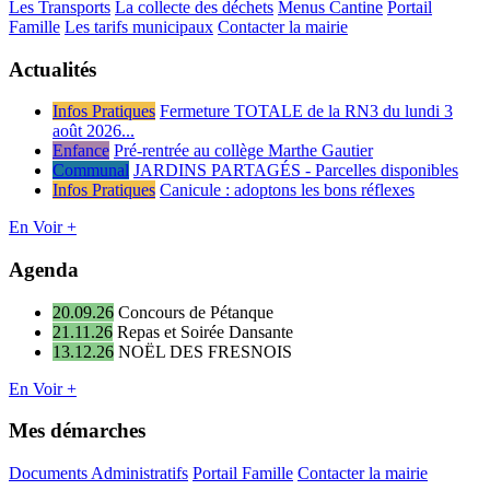
Les Transports
La collecte des déchets
Menus Cantine
Portail
Famille
Les tarifs municipaux
Contacter la mairie
Actualités
Infos Pratiques
Fermeture TOTALE de la RN3 du lundi 3
août 2026...
Enfance
Pré-rentrée au collège Marthe Gautier
Communal
JARDINS PARTAGÉS - Parcelles disponibles
Infos Pratiques
Canicule : adoptons les bons réflexes
En Voir +
Agenda
20.09.26
Concours de Pétanque
21.11.26
Repas et Soirée Dansante
13.12.26
NOËL DES FRESNOIS
En Voir +
Mes démarches
Documents Administratifs
Portail Famille
Contacter la mairie