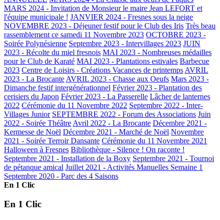
MARS 2024 - Invitation de Monsieur le maire Jean LEFORT et
l'équipe municipale !
JANVIER 2024 - Fresnes sous la neige
NOVEMBRE 2023 - Déjeuner festif pour le Club des Iris
Très beau
rassemblement ce samedi 11 Novembre 2023
OCTOBRE 2023 -
Soirée Polynésienne
Septembre 2023 - Intervillages 2023
JUIN
2023 - Récolte du miel fresnois
MAI 2023 - Nombreuses médailles
pour le Club de Karaté
MAI 2023 - Plantations estivales
Barbecue
2023
Centre de Loisirs - Créations Vacances de printemps
AVRIL
2023 - La Brocante
AVRIL 2023 - Chasse aux Oeufs
Mars 2023 -
Dimanche festif intergénérationnel
Février 2023 - Plantation des
cerisiers du Japon
Février 2023 - La Passerelle
Lâcher de lanternes
2022
Cérémonie du 11 Novembre 2022
Septembre 2022 - Inter-
Villages Junior
SEPTEMBRE 2022 - Forum des Associations
Juin
2022 - Soirée Théâtre
Avril 2022 - La Brocante
Décembre 2021 -
Kermesse de Noël
Décembre 2021 - Marché de Noël
Novembre
2021 - Soirée Terroir Dansante
Cérémonie du 11 Novembre 2021
Halloween à Fresnes
Bibliothèque - Silence ! On raconte !
Septembre 2021 - Installation de la Boxy
Septembre 2021 - Tournoi
de pétanque amical
Juillet 2021 - Activités Manuelles Semaine 1
Septembre 2020 - Parc des 4 Saisons
En 1 Clic
En 1 Clic