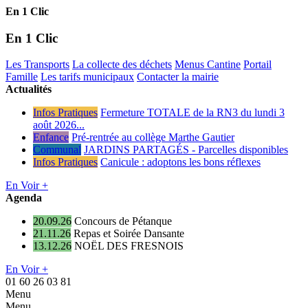
En 1 Clic
En 1 Clic
Les Transports
La collecte des déchets
Menus Cantine
Portail
Famille
Les tarifs municipaux
Contacter la mairie
Actualités
Infos Pratiques
Fermeture TOTALE de la RN3 du lundi 3
août 2026...
Enfance
Pré-rentrée au collège Marthe Gautier
Communal
JARDINS PARTAGÉS - Parcelles disponibles
Infos Pratiques
Canicule : adoptons les bons réflexes
En Voir +
Agenda
20.09.26
Concours de Pétanque
21.11.26
Repas et Soirée Dansante
13.12.26
NOËL DES FRESNOIS
En Voir +
01 60 26 03 81
Menu
Menu