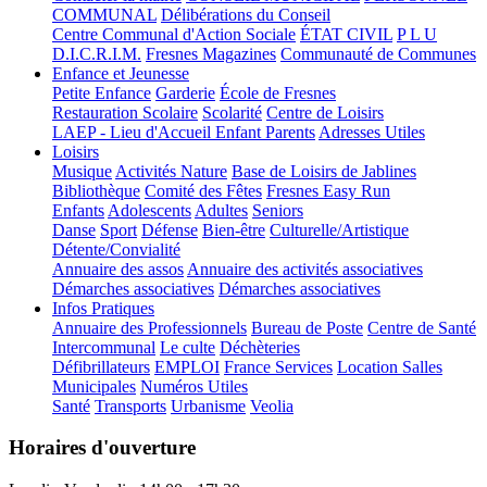
COMMUNAL
Délibérations du Conseil
Centre Communal d'Action Sociale
ÉTAT CIVIL
P L U
D.I.C.R.I.M.
Fresnes Magazines
Communauté de Communes
Enfance et Jeunesse
Petite Enfance
Garderie
École de Fresnes
Restauration Scolaire
Scolarité
Centre de Loisirs
LAEP - Lieu d'Accueil Enfant Parents
Adresses Utiles
Loisirs
Musique
Activités Nature
Base de Loisirs de Jablines
Bibliothèque
Comité des Fêtes
Fresnes Easy Run
Enfants
Adolescents
Adultes
Seniors
Danse
Sport
Défense
Bien-être
Culturelle/Artistique
Détente/Convialité
Annuaire des assos
Annuaire des activités associatives
Démarches associatives
Démarches associatives
Infos Pratiques
Annuaire des Professionnels
Bureau de Poste
Centre de Santé
Intercommunal
Le culte
Déchèteries
Défibrillateurs
EMPLOI
France Services
Location Salles
Municipales
Numéros Utiles
Santé
Transports
Urbanisme
Veolia
Horaires d'ouverture