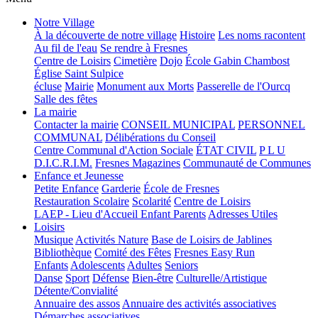
Notre Village
À la découverte de notre village
Histoire
Les noms racontent
Au fil de l'eau
Se rendre à Fresnes
Centre de Loisirs
Cimetière
Dojo
École Gabin Chambost
Église Saint Sulpice
écluse
Mairie
Monument aux Morts
Passerelle de l'Ourcq
Salle des fêtes
La mairie
Contacter la mairie
CONSEIL MUNICIPAL
PERSONNEL
COMMUNAL
Délibérations du Conseil
Centre Communal d'Action Sociale
ÉTAT CIVIL
P L U
D.I.C.R.I.M.
Fresnes Magazines
Communauté de Communes
Enfance et Jeunesse
Petite Enfance
Garderie
École de Fresnes
Restauration Scolaire
Scolarité
Centre de Loisirs
LAEP - Lieu d'Accueil Enfant Parents
Adresses Utiles
Loisirs
Musique
Activités Nature
Base de Loisirs de Jablines
Bibliothèque
Comité des Fêtes
Fresnes Easy Run
Enfants
Adolescents
Adultes
Seniors
Danse
Sport
Défense
Bien-être
Culturelle/Artistique
Détente/Convialité
Annuaire des assos
Annuaire des activités associatives
Démarches associatives