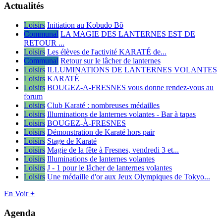
Actualités
Loisirs
Initiation au Kobudo Bô
Communal
LA MAGIE DES LANTERNES EST DE
RETOUR ...
Loisirs
Les élèves de l'activité KARATÉ de...
Communal
Retour sur le lâcher de lanternes
Loisirs
ILLUMINATIONS DE LANTERNES VOLANTES
Loisirs
KARATÉ
Loisirs
BOUGEZ-A-FRESNES vous donne rendez-vous au
forum
Loisirs
Club Karaté : nombreuses médailles
Loisirs
Illuminations de lanternes volantes - Bar à tapas
Loisirs
BOUGEZ-À-FRESNES
Loisirs
Démonstration de Karaté hors pair
Loisirs
Stage de Karaté
Loisirs
Magie de la fête à Fresnes, vendredi 3 et...
Loisirs
Illuminations de lanternes volantes
Loisirs
J - 1 pour le lâcher de lanternes volantes
Loisirs
Une médaille d'or aux Jeux Olympiques de Tokyo...
En Voir +
Agenda