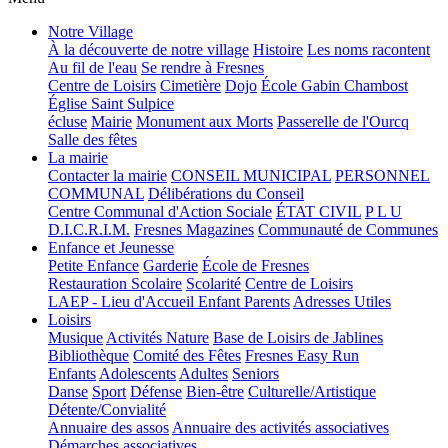
Notre Village
À la découverte de notre village
Histoire
Les noms racontent
Au fil de l'eau
Se rendre à Fresnes
Centre de Loisirs
Cimetière
Dojo
École Gabin Chambost
Église Saint Sulpice
écluse
Mairie
Monument aux Morts
Passerelle de l'Ourcq
Salle des fêtes
La mairie
Contacter la mairie
CONSEIL MUNICIPAL
PERSONNEL
COMMUNAL
Délibérations du Conseil
Centre Communal d'Action Sociale
ÉTAT CIVIL
P L U
D.I.C.R.I.M.
Fresnes Magazines
Communauté de Communes
Enfance et Jeunesse
Petite Enfance
Garderie
École de Fresnes
Restauration Scolaire
Scolarité
Centre de Loisirs
LAEP - Lieu d'Accueil Enfant Parents
Adresses Utiles
Loisirs
Musique
Activités Nature
Base de Loisirs de Jablines
Bibliothèque
Comité des Fêtes
Fresnes Easy Run
Enfants
Adolescents
Adultes
Seniors
Danse
Sport
Défense
Bien-être
Culturelle/Artistique
Détente/Convialité
Annuaire des assos
Annuaire des activités associatives
Démarches associatives