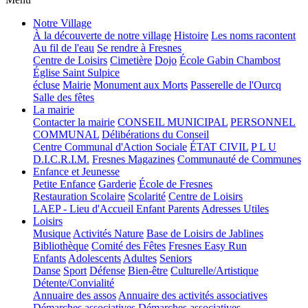
Notre Village
À la découverte de notre village
Histoire
Les noms racontent
Au fil de l'eau
Se rendre à Fresnes
Centre de Loisirs
Cimetière
Dojo
École Gabin Chambost
Église Saint Sulpice
écluse
Mairie
Monument aux Morts
Passerelle de l'Ourcq
Salle des fêtes
La mairie
Contacter la mairie
CONSEIL MUNICIPAL
PERSONNEL
COMMUNAL
Délibérations du Conseil
Centre Communal d'Action Sociale
ÉTAT CIVIL
P L U
D.I.C.R.I.M.
Fresnes Magazines
Communauté de Communes
Enfance et Jeunesse
Petite Enfance
Garderie
École de Fresnes
Restauration Scolaire
Scolarité
Centre de Loisirs
LAEP - Lieu d'Accueil Enfant Parents
Adresses Utiles
Loisirs
Musique
Activités Nature
Base de Loisirs de Jablines
Bibliothèque
Comité des Fêtes
Fresnes Easy Run
Enfants
Adolescents
Adultes
Seniors
Danse
Sport
Défense
Bien-être
Culturelle/Artistique
Détente/Convialité
Annuaire des assos
Annuaire des activités associatives
Démarches associatives
Démarches associatives