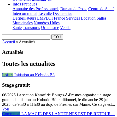
Infos Pratiques
Annuaire des Professionnels
Bureau de Poste
Centre de Santé
Intercommunal
Le culte
Déchèteries
Défibrillateurs
EMPLOI
France Services
Location Salles
Municipales
Numéros Utiles
Santé
Transports
Urbanisme
Veolia
Accueil
//
Actualités
Actualités
Toutes les actualités
Loisirs
Initiation au Kobudo Bô
Stage gratuit
06/2025
La section Karaté de Bougez-à-Fresnes organise un stage
gratuit d'initiation au Kobudo Bô traditionnel, le dimanche 29 juin
2025, de 9h30 à 11h30 au dojo de Fresnes-sur-Marne. Ce stage est...
Voir
Communal
LA MAGIE DES LANTERNES EST DE RETOUR ...