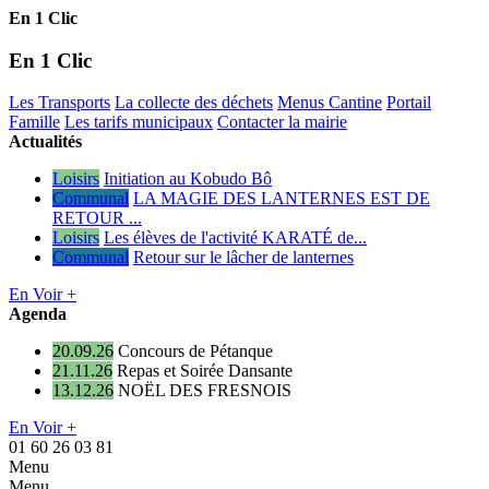
En 1 Clic
En 1 Clic
Les Transports
La collecte des déchets
Menus Cantine
Portail
Famille
Les tarifs municipaux
Contacter la mairie
Actualités
Loisirs
Initiation au Kobudo Bô
Communal
LA MAGIE DES LANTERNES EST DE
RETOUR ...
Loisirs
Les élèves de l'activité KARATÉ de...
Communal
Retour sur le lâcher de lanternes
En Voir +
Agenda
20.09.26
Concours de Pétanque
21.11.26
Repas et Soirée Dansante
13.12.26
NOËL DES FRESNOIS
En Voir +
01 60 26 03 81
Menu
Menu