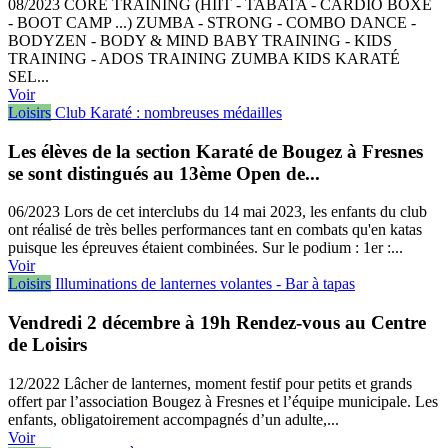
08/2023
CORE TRAINING (HIIT - TABATA - CARDIO BOXE
- BOOT CAMP ...) ZUMBA - STRONG - COMBO DANCE -
BODYZEN - BODY & MIND BABY TRAINING - KIDS
TRAINING - ADOS TRAINING ZUMBA KIDS KARATÉ
SEL...
Voir
Loisirs
Club Karaté : nombreuses médailles
Les élèves de la section Karaté de Bougez à Fresnes
se sont distingués au 13ème Open de...
06/2023
Lors de cet interclubs du 14 mai 2023, les enfants du club
ont réalisé de très belles performances tant en combats qu'en katas
puisque les épreuves étaient combinées. Sur le podium : 1er :...
Voir
Loisirs
Illuminations de lanternes volantes - Bar à tapas
Vendredi 2 décembre à 19h Rendez-vous au Centre
de Loisirs
12/2022
Lâcher de lanternes, moment festif pour petits et grands
offert par l’association Bougez à Fresnes et l’équipe municipale. Les
enfants, obligatoirement accompagnés d’un adulte,...
Voir