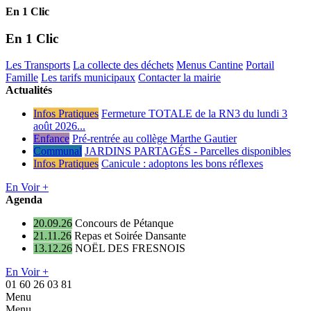
En 1 Clic
En 1 Clic
Les Transports
La collecte des déchets
Menus Cantine
Portail
Famille
Les tarifs municipaux
Contacter la mairie
Actualités
Infos Pratiques
Fermeture TOTALE de la RN3 du lundi 3
août 2026...
Enfance
Pré-rentrée au collège Marthe Gautier
Communal
JARDINS PARTAGÉS - Parcelles disponibles
Infos Pratiques
Canicule : adoptons les bons réflexes
En Voir +
Agenda
20.09.26
Concours de Pétanque
21.11.26
Repas et Soirée Dansante
13.12.26
NOËL DES FRESNOIS
En Voir +
01 60 26 03 81
Menu
Menu