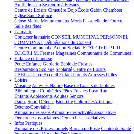
Au fil de l'eau
Se rendre à Fresnes
Centre de Loisirs
Cimetière
Dojo
École Gabin Chambost
Église Saint Sulpice
écluse
Mairie
Monument aux Morts
Passerelle de l'Ourcq
Salle des fêtes
La mairie
Contacter la mairie
CONSEIL MUNICIPAL
PERSONNEL
COMMUNAL
Délibérations du Conseil
Centre Communal d'Action Sociale
ÉTAT CIVIL
P L U
D.I.C.R.I.M.
Fresnes Magazines
Communauté de Communes
Enfance et Jeunesse
Petite Enfance
Garderie
École de Fresnes
Restauration Scolaire
Scolarité
Centre de Loisirs
LAEP - Lieu d'Accueil Enfant Parents
Adresses Utiles
Loisirs
Musique
Activités Nature
Base de Loisirs de Jablines
Bibliothèque
Comité des Fêtes
Fresnes Easy Run
Enfants
Adolescents
Adultes
Seniors
Danse
Sport
Défense
Bien-être
Culturelle/Artistique
Détente/Convialité
Annuaire des assos
Annuaire des activités associatives
Démarches associatives
Démarches associatives
Infos Pratiques
Annuaire des Professionnels
Bureau de Poste
Centre de Santé
Intercommunal
Le culte
Déchèteries