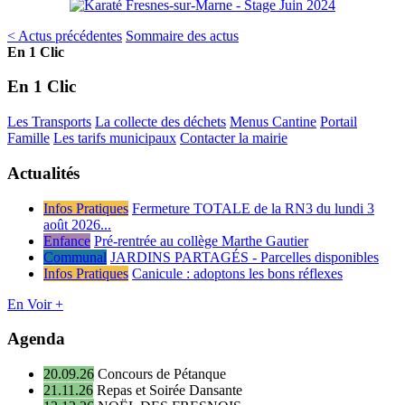
< Actus précédentes
Sommaire des actus
En 1 Clic
En 1 Clic
Les Transports
La collecte des déchets
Menus Cantine
Portail
Famille
Les tarifs municipaux
Contacter la mairie
Actualités
Infos Pratiques
Fermeture TOTALE de la RN3 du lundi 3
août 2026...
Enfance
Pré-rentrée au collège Marthe Gautier
Communal
JARDINS PARTAGÉS - Parcelles disponibles
Infos Pratiques
Canicule : adoptons les bons réflexes
En Voir +
Agenda
20.09.26
Concours de Pétanque
21.11.26
Repas et Soirée Dansante