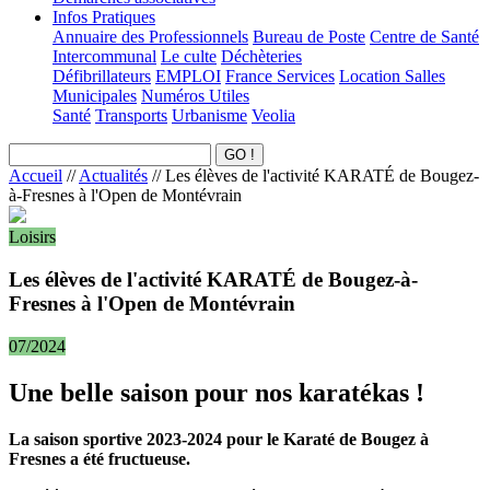
Infos Pratiques
Annuaire des Professionnels
Bureau de Poste
Centre de Santé
Intercommunal
Le culte
Déchèteries
Défibrillateurs
EMPLOI
France Services
Location Salles
Municipales
Numéros Utiles
Santé
Transports
Urbanisme
Veolia
Accueil
//
Actualités
//
Les élèves de l'activité KARATÉ de Bougez-
à-Fresnes à l'Open de Montévrain
Loisirs
Les élèves de l'activité KARATÉ de Bougez-à-
Fresnes à l'Open de Montévrain
07/2024
Une belle saison pour nos karatékas !
La saison sportive 2023-2024 pour le Karaté de Bougez à
Fresnes a été fructueuse.