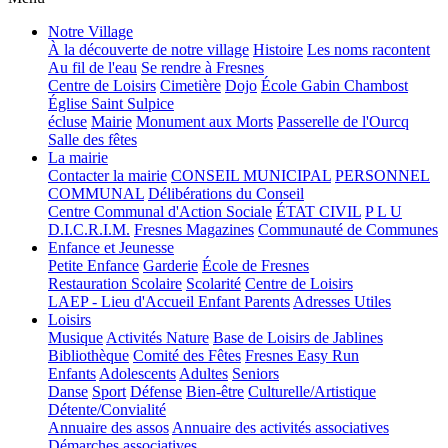
Notre Village
À la découverte de notre village
Histoire
Les noms racontent
Au fil de l'eau
Se rendre à Fresnes
Centre de Loisirs
Cimetière
Dojo
École Gabin Chambost
Église Saint Sulpice
écluse
Mairie
Monument aux Morts
Passerelle de l'Ourcq
Salle des fêtes
La mairie
Contacter la mairie
CONSEIL MUNICIPAL
PERSONNEL
COMMUNAL
Délibérations du Conseil
Centre Communal d'Action Sociale
ÉTAT CIVIL
P L U
D.I.C.R.I.M.
Fresnes Magazines
Communauté de Communes
Enfance et Jeunesse
Petite Enfance
Garderie
École de Fresnes
Restauration Scolaire
Scolarité
Centre de Loisirs
LAEP - Lieu d'Accueil Enfant Parents
Adresses Utiles
Loisirs
Musique
Activités Nature
Base de Loisirs de Jablines
Bibliothèque
Comité des Fêtes
Fresnes Easy Run
Enfants
Adolescents
Adultes
Seniors
Danse
Sport
Défense
Bien-être
Culturelle/Artistique
Détente/Convialité
Annuaire des assos
Annuaire des activités associatives
Démarches associatives