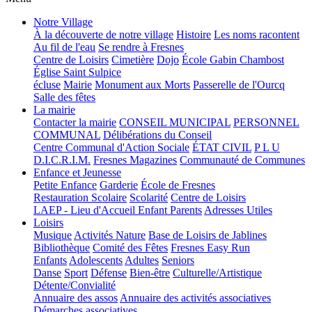
Notre Village
À la découverte de notre village
Histoire
Les noms racontent
Au fil de l'eau
Se rendre à Fresnes
Centre de Loisirs
Cimetière
Dojo
École Gabin Chambost
Église Saint Sulpice
écluse
Mairie
Monument aux Morts
Passerelle de l'Ourcq
Salle des fêtes
La mairie
Contacter la mairie
CONSEIL MUNICIPAL
PERSONNEL
COMMUNAL
Délibérations du Conseil
Centre Communal d'Action Sociale
ÉTAT CIVIL
P L U
D.I.C.R.I.M.
Fresnes Magazines
Communauté de Communes
Enfance et Jeunesse
Petite Enfance
Garderie
École de Fresnes
Restauration Scolaire
Scolarité
Centre de Loisirs
LAEP - Lieu d'Accueil Enfant Parents
Adresses Utiles
Loisirs
Musique
Activités Nature
Base de Loisirs de Jablines
Bibliothèque
Comité des Fêtes
Fresnes Easy Run
Enfants
Adolescents
Adultes
Seniors
Danse
Sport
Défense
Bien-être
Culturelle/Artistique
Détente/Convialité
Annuaire des assos
Annuaire des activités associatives
Démarches associatives