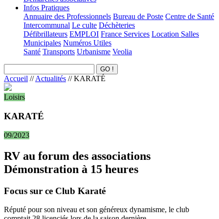
Infos Pratiques
Annuaire des Professionnels
Bureau de Poste
Centre de Santé
Intercommunal
Le culte
Déchèteries
Défibrillateurs
EMPLOI
France Services
Location Salles
Municipales
Numéros Utiles
Santé
Transports
Urbanisme
Veolia
Accueil
//
Actualités
//
KARATÉ
Loisirs
KARATÉ
09/2023
RV au forum des associations
Démonstration à 15 heures
Focus sur ce Club Karaté
Réputé pour son niveau et son généreux dynamisme, le club
comptait 28 licenciés lors de la saison dernière.