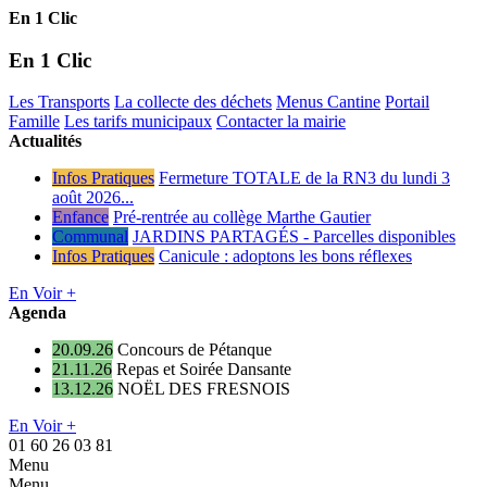
En 1 Clic
En 1 Clic
Les Transports
La collecte des déchets
Menus Cantine
Portail
Famille
Les tarifs municipaux
Contacter la mairie
Actualités
Infos Pratiques
Fermeture TOTALE de la RN3 du lundi 3
août 2026...
Enfance
Pré-rentrée au collège Marthe Gautier
Communal
JARDINS PARTAGÉS - Parcelles disponibles
Infos Pratiques
Canicule : adoptons les bons réflexes
En Voir +
Agenda
20.09.26
Concours de Pétanque
21.11.26
Repas et Soirée Dansante
13.12.26
NOËL DES FRESNOIS
En Voir +
01 60 26 03 81
Menu
Menu