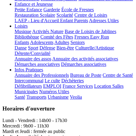
Enfance et Jeunesse
Petite Enfance
Garderie
École de Fresnes
Restauration Scolaire
Scolarité
Centre de Loisirs
LAEP - Lieu d'Accueil Enfant Parents
Adresses Utiles
Loisirs
Musique
Activités Nature
Base de Loisirs de Jablines
Bibliothèque
Comité des Fêtes
Fresnes Easy Run
Enfants
Adolescents
Adultes
Seniors
Danse
Sport
Défense
Bien-être
Culturelle/Artistique
Détente/Convialité
Annuaire des assos
Annuaire des activités associatives
Démarches associatives
Démarches associatives
Infos Pratiques
Annuaire des Professionnels
Bureau de Poste
Centre de Santé
Intercommunal
Le culte
Déchèteries
Défibrillateurs
EMPLOI
France Services
Location Salles
Municipales
Numéros Utiles
Santé
Transports
Urbanisme
Veolia
Horaires d'ouverture
Lundi - Vendredi : 14h00 - 17h30
Mercredi : 9h00 - 11h30
Mardi et Jeudi : fermée au public