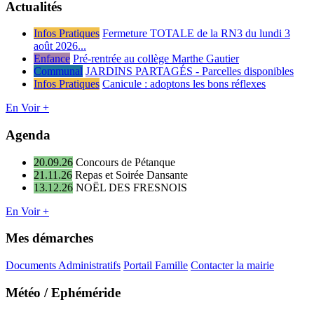
Actualités
Infos Pratiques
Fermeture TOTALE de la RN3 du lundi 3
août 2026...
Enfance
Pré-rentrée au collège Marthe Gautier
Communal
JARDINS PARTAGÉS - Parcelles disponibles
Infos Pratiques
Canicule : adoptons les bons réflexes
En Voir +
Agenda
20.09.26
Concours de Pétanque
21.11.26
Repas et Soirée Dansante
13.12.26
NOËL DES FRESNOIS
En Voir +
Mes démarches
Documents Administratifs
Portail Famille
Contacter la mairie
Météo / Ephéméride