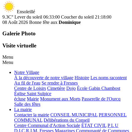
Ensoleillé
9.3C°
Lever du soleil 06:33:00
Coucher du soleil 21:18:00
08 Août 2026
Bonne fête aux
Dominique
Galerie Photo
Visite virtuelle
Menu
Menu
Notre Village
À la découverte de notre village
Histoire
Les noms racontent
Au fil de l'eau
Se rendre à Fresnes
Centre de Loisirs
Cimetière
Dojo
École Gabin Chambost
Église Saint Sulpice
écluse
Mairie
Monument aux Morts
Passerelle de l'Ourcq
Salle des fêtes
La mairie
Contacter la mairie
CONSEIL MUNICIPAL
PERSONNEL
COMMUNAL
Délibérations du Conseil
Centre Communal d'Action Sociale
ÉTAT CIVIL
P L U
D.I.C.R.I.M.
Fresnes Magazines
Communauté de Communes