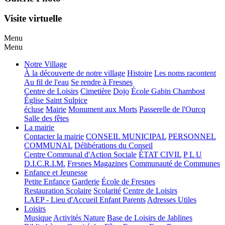
Visite virtuelle
Menu
Menu
Notre Village
À la découverte de notre village
Histoire
Les noms racontent
Au fil de l'eau
Se rendre à Fresnes
Centre de Loisirs
Cimetière
Dojo
École Gabin Chambost
Église Saint Sulpice
écluse
Mairie
Monument aux Morts
Passerelle de l'Ourcq
Salle des fêtes
La mairie
Contacter la mairie
CONSEIL MUNICIPAL
PERSONNEL
COMMUNAL
Délibérations du Conseil
Centre Communal d'Action Sociale
ÉTAT CIVIL
P L U
D.I.C.R.I.M.
Fresnes Magazines
Communauté de Communes
Enfance et Jeunesse
Petite Enfance
Garderie
École de Fresnes
Restauration Scolaire
Scolarité
Centre de Loisirs
LAEP - Lieu d'Accueil Enfant Parents
Adresses Utiles
Loisirs
Musique
Activités Nature
Base de Loisirs de Jablines