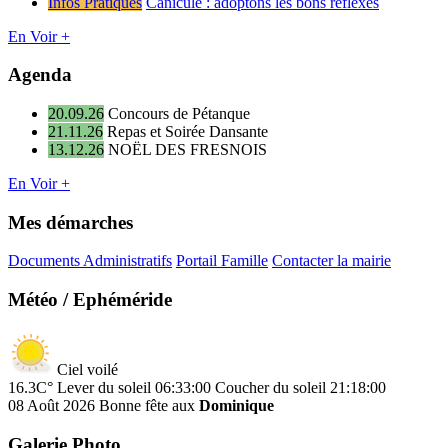
Infos Pratiques
Canicule : adoptons les bons réflexes
En Voir +
Agenda
20.09.26
Concours de Pétanque
21.11.26
Repas et Soirée Dansante
13.12.26
NOËL DES FRESNOIS
En Voir +
Mes démarches
Documents Administratifs
Portail Famille
Contacter la mairie
Météo / Ephéméride
Ciel voilé
16.3C°
Lever du soleil 06:33:00
Coucher du soleil 21:18:00
08 Août 2026
Bonne fête aux
Dominique
Galerie Photo