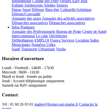
Bibliothèque
Comité des Fêtes
Fresnes Easy Run
Enfants
Adolescents
Adultes
Seniors
Danse
Sport
Défense
Bien-être
Culturelle/Artistique
Détente/Convialité
Annuaire des assos
Annuaire des activités associatives
Démarches associatives
Démarches associatives
Infos Pratiques
Annuaire des Professionnels
Bureau de Poste
Centre de Santé
Intercommunal
Le culte
Déchèteries
Défibrillateurs
EMPLOI
France Services
Location Salles
Municipales
Numéros Utiles
Santé
Transports
Urbanisme
Veolia
Horaires d'ouverture
Lundi - Vendredi : 14h00 - 17h30
Mercredi : 9h00 - 11h30
Mardi et Jeudi : fermée au public
Jeudi : Accueil téléphonique uniquement
Samedi sur RdV uniquement
Contact
Tél :
01 60 26 03 81
mairie@fresnes-sur-marne.fr
Contacter la
mairie