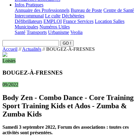
Infos Pratiques
Annuaire des Professionnels
Bureau de Poste
Centre de Santé
Intercommunal
Le culte
Déchèteries
Défibrillateurs
EMPLOI
France Services
Location Salles
Municipales
Numéros Utiles
Santé
Transports
Urbanisme
Veolia
Accueil
//
Actualités
//
BOUGEZ-À-FRESNES
Loisirs
BOUGEZ-À-FRESNES
09/2022
Body Zen - Combo Dance - Core Training
Sport Training Kids et Ados - Zumba &
Zumba Kids
Samedi 3 septembre 2022, Forum des associations : toutes ces
activités sont présentées.