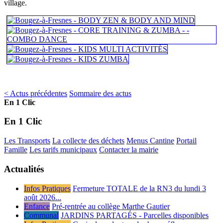
village.
< Actus précédentes
Sommaire des actus
En 1 Clic
En 1 Clic
Les Transports
La collecte des déchets
Menus Cantine
Portail
Famille
Les tarifs municipaux
Contacter la mairie
Actualités
Infos Pratiques
Fermeture TOTALE de la RN3 du lundi 3
août 2026...
Enfance
Pré-rentrée au collège Marthe Gautier
Communal
JARDINS PARTAGÉS - Parcelles disponibles