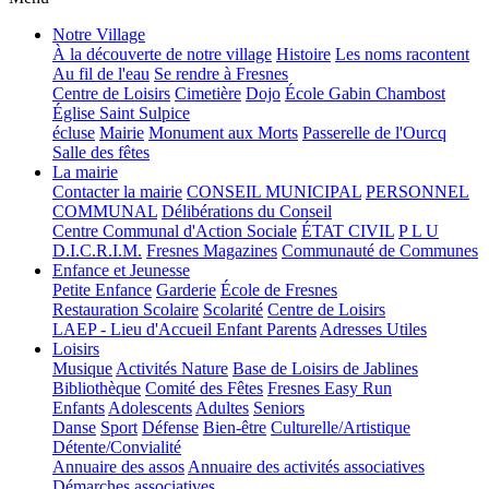
Notre Village
À la découverte de notre village
Histoire
Les noms racontent
Au fil de l'eau
Se rendre à Fresnes
Centre de Loisirs
Cimetière
Dojo
École Gabin Chambost
Église Saint Sulpice
écluse
Mairie
Monument aux Morts
Passerelle de l'Ourcq
Salle des fêtes
La mairie
Contacter la mairie
CONSEIL MUNICIPAL
PERSONNEL
COMMUNAL
Délibérations du Conseil
Centre Communal d'Action Sociale
ÉTAT CIVIL
P L U
D.I.C.R.I.M.
Fresnes Magazines
Communauté de Communes
Enfance et Jeunesse
Petite Enfance
Garderie
École de Fresnes
Restauration Scolaire
Scolarité
Centre de Loisirs
LAEP - Lieu d'Accueil Enfant Parents
Adresses Utiles
Loisirs
Musique
Activités Nature
Base de Loisirs de Jablines
Bibliothèque
Comité des Fêtes
Fresnes Easy Run
Enfants
Adolescents
Adultes
Seniors
Danse
Sport
Défense
Bien-être
Culturelle/Artistique
Détente/Convialité
Annuaire des assos
Annuaire des activités associatives
Démarches associatives