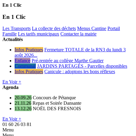
En 1 Clic
En 1 Clic
Les Transports
La collecte des déchets
Menus Cantine
Portail
Famille
Les tarifs municipaux
Contacter la mairie
Actualités
Infos Pratiques
Fermeture TOTALE de la RN3 du lundi 3
août 2026...
Enfance
Pré-rentrée au collège Marthe Gautier
Communal
JARDINS PARTAGÉS - Parcelles disponibles
Infos Pratiques
Canicule : adoptons les bons réflexes
En Voir +
Agenda
20.09.26
Concours de Pétanque
21.11.26
Repas et Soirée Dansante
13.12.26
NOËL DES FRESNOIS
En Voir +
01 60 26 03 81
Menu
Menu