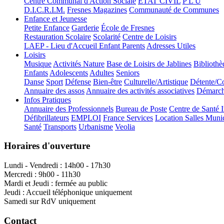
Centre Communal d'Action Sociale
ÉTAT CIVIL
P L U
D.I.C.R.I.M.
Fresnes Magazines
Communauté de Communes
Enfance et Jeunesse
Petite Enfance
Garderie
École de Fresnes
Restauration Scolaire
Scolarité
Centre de Loisirs
LAEP - Lieu d'Accueil Enfant Parents
Adresses Utiles
Loisirs
Musique
Activités Nature
Base de Loisirs de Jablines
Bibliothè
Enfants
Adolescents
Adultes
Seniors
Danse
Sport
Défense
Bien-être
Culturelle/Artistique
Détente/Co
Annuaire des assos
Annuaire des activités associatives
Démarche
Infos Pratiques
Annuaire des Professionnels
Bureau de Poste
Centre de Santé 
Défibrillateurs
EMPLOI
France Services
Location Salles Muni
Santé
Transports
Urbanisme
Veolia
Horaires d'ouverture
Lundi - Vendredi : 14h00 - 17h30
Mercredi : 9h00 - 11h30
Mardi et Jeudi : fermée au public
Jeudi : Accueil téléphonique uniquement
Samedi sur RdV uniquement
Contact