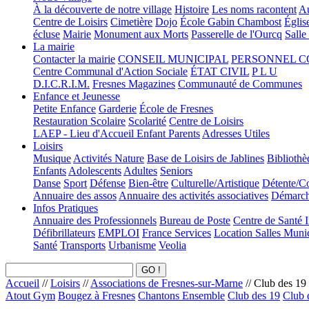
À la découverte de notre village
Histoire
Les noms racontent
Au
Centre de Loisirs
Cimetière
Dojo
École Gabin Chambost
Églis
écluse
Mairie
Monument aux Morts
Passerelle de l'Ourcq
Salle
La mairie
Contacter la mairie
CONSEIL MUNICIPAL
PERSONNEL 
Centre Communal d'Action Sociale
ÉTAT CIVIL
P L U
D.I.C.R.I.M.
Fresnes Magazines
Communauté de Communes
Enfance et Jeunesse
Petite Enfance
Garderie
École de Fresnes
Restauration Scolaire
Scolarité
Centre de Loisirs
LAEP - Lieu d'Accueil Enfant Parents
Adresses Utiles
Loisirs
Musique
Activités Nature
Base de Loisirs de Jablines
Bibliothè
Enfants
Adolescents
Adultes
Seniors
Danse
Sport
Défense
Bien-être
Culturelle/Artistique
Détente/Co
Annuaire des assos
Annuaire des activités associatives
Démarche
Infos Pratiques
Annuaire des Professionnels
Bureau de Poste
Centre de Santé 
Défibrillateurs
EMPLOI
France Services
Location Salles Muni
Santé
Transports
Urbanisme
Veolia
Accueil
//
Loisirs
//
Associations de Fresnes-sur-Marne
//
Club des 19
Atout Gym
Bougez à Fresnes
Chantons Ensemble
Club des 19
Club d