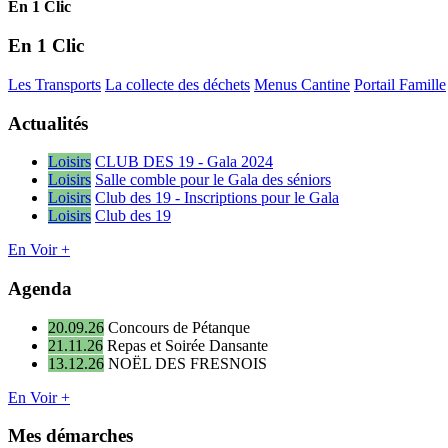
En 1 Clic
En 1 Clic
Les Transports
La collecte des déchets
Menus Cantine
Portail Famille
Actualités
Loisirs
CLUB DES 19 - Gala 2024
Loisirs
Salle comble pour le Gala des séniors
Loisirs
Club des 19 - Inscriptions pour le Gala
Loisirs
Club des 19
En Voir +
Agenda
20.09.26
Concours de Pétanque
21.11.26
Repas et Soirée Dansante
13.12.26
NOËL DES FRESNOIS
En Voir +
Mes démarches