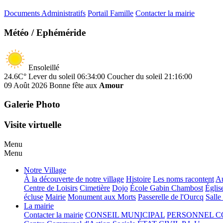
Documents Administratifs
Portail Famille
Contacter la mairie
Météo / Ephéméride
Ensoleillé
24.6C°
Lever du soleil 06:34:00
Coucher du soleil 21:16:00
09 Août 2026
Bonne fête aux
Amour
Galerie Photo
Visite virtuelle
Menu
Menu
Notre Village
À la découverte de notre village
Histoire
Les noms racontent
Au
Centre de Loisirs
Cimetière
Dojo
École Gabin Chambost
Églis
écluse
Mairie
Monument aux Morts
Passerelle de l'Ourcq
Salle
La mairie
Contacter la mairie
CONSEIL MUNICIPAL
PERSONNEL 