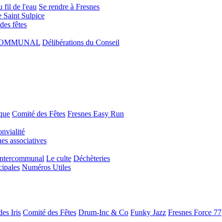
 fil de l'eau
Se rendre à Fresnes
e Saint Sulpice
 des fêtes
COMMUNAL
Délibérations du Conseil
que
Comité des Fêtes
Fresnes Easy Run
nvialité
s associatives
Intercommunal
Le culte
Déchèteries
cipales
Numéros Utiles
es Iris
Comité des Fêtes
Drum-Inc & Co
Funky Jazz
Fresnes Force 77