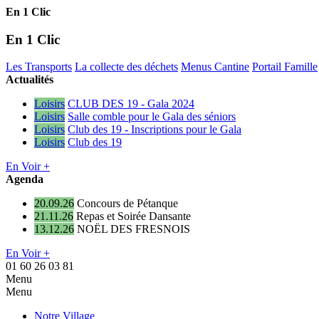
En 1 Clic
En 1 Clic
Les Transports
La collecte des déchets
Menus Cantine
Portail Famille
Actualités
Loisirs
CLUB DES 19 - Gala 2024
Loisirs
Salle comble pour le Gala des séniors
Loisirs
Club des 19 - Inscriptions pour le Gala
Loisirs
Club des 19
En Voir +
Agenda
20.09.26
Concours de Pétanque
21.11.26
Repas et Soirée Dansante
13.12.26
NOËL DES FRESNOIS
En Voir +
01 60 26 03 81
Menu
Menu
Notre Village