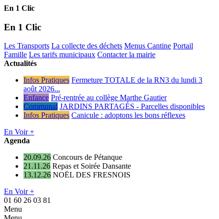
En 1 Clic
En 1 Clic
Les Transports
La collecte des déchets
Menus Cantine
Portail
Famille
Les tarifs municipaux
Contacter la mairie
Actualités
Infos Pratiques
Fermeture TOTALE de la RN3 du lundi 3
août 2026...
Enfance
Pré-rentrée au collège Marthe Gautier
Communal
JARDINS PARTAGÉS - Parcelles disponibles
Infos Pratiques
Canicule : adoptons les bons réflexes
En Voir +
Agenda
20.09.26
Concours de Pétanque
21.11.26
Repas et Soirée Dansante
13.12.26
NOËL DES FRESNOIS
En Voir +
01 60 26 03 81
Menu
Menu