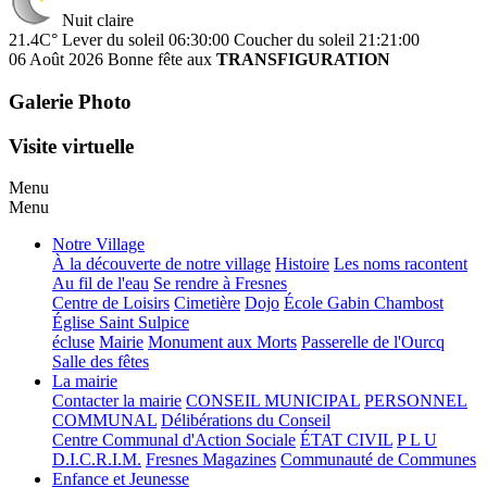
Nuit claire
21.4C°
Lever du soleil 06:30:00
Coucher du soleil 21:21:00
06 Août 2026
Bonne fête aux
TRANSFIGURATION
Galerie Photo
Visite virtuelle
Menu
Menu
Notre Village
À la découverte de notre village
Histoire
Les noms racontent
Au fil de l'eau
Se rendre à Fresnes
Centre de Loisirs
Cimetière
Dojo
École Gabin Chambost
Église Saint Sulpice
écluse
Mairie
Monument aux Morts
Passerelle de l'Ourcq
Salle des fêtes
La mairie
Contacter la mairie
CONSEIL MUNICIPAL
PERSONNEL
COMMUNAL
Délibérations du Conseil
Centre Communal d'Action Sociale
ÉTAT CIVIL
P L U
D.I.C.R.I.M.
Fresnes Magazines
Communauté de Communes
Enfance et Jeunesse