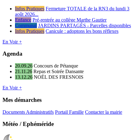
Infos Pratiques
Fermeture TOTALE de la RN3 du lundi 3
août 2026...
Enfance
Pré-rentrée au collège Marthe Gautier
Communal
JARDINS PARTAGÉS - Parcelles disponibles
Infos Pratiques
Canicule : adoptons les bons réflexes
En Voir +
Agenda
20.09.26
Concours de Pétanque
21.11.26
Repas et Soirée Dansante
13.12.26
NOËL DES FRESNOIS
En Voir +
Mes démarches
Documents Administratifs
Portail Famille
Contacter la mairie
Météo / Ephéméride