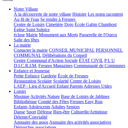
Notre Village
À la découverte de notre village
Histoire
Les noms racontent
Au fil de l'eau
Se rendre à Fresnes
Centre de Loisirs
Cimetière
Dojo
École Gabin Chambost
Église Saint Sulpice
écluse
Mairie
Monument aux Morts
Passerelle de l'Ourcq
Salle des fêtes
La mairie
Contacter la mairie
CONSEIL MUNICIPAL
PERSONNEL
COMMUNAL
Délibérations du Conseil
Centre Communal d'Action Sociale
ÉTAT CIVIL
P L U
D.I.C.R.I.M.
Fresnes Magazines
Communauté de Communes
Enfance et Jeunesse
Petite Enfance
Garderie
École de Fresnes
Restauration Scolaire
Scolarité
Centre de Loisirs
LAEP - Lieu d'Accueil Enfant Parents
Adresses Utiles
Loisirs
Musique
Activités Nature
Base de Loisirs de Jablines
Bibliothèque
Comité des Fêtes
Fresnes Easy Run
Enfants
Adolescents
Adultes
Seniors
Danse
Sport
Défense
Bien-être
Culturelle/Artistique
Détente/Convialité
Annuaire des assos
Annuaire des activités associatives
Démarches associatives