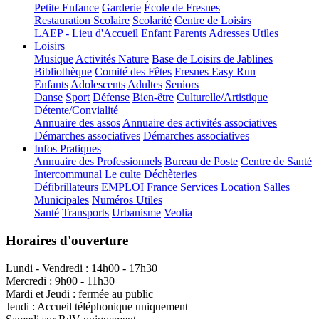
Petite Enfance
Garderie
École de Fresnes
Restauration Scolaire
Scolarité
Centre de Loisirs
LAEP - Lieu d'Accueil Enfant Parents
Adresses Utiles
Loisirs
Musique
Activités Nature
Base de Loisirs de Jablines
Bibliothèque
Comité des Fêtes
Fresnes Easy Run
Enfants
Adolescents
Adultes
Seniors
Danse
Sport
Défense
Bien-être
Culturelle/Artistique
Détente/Convialité
Annuaire des assos
Annuaire des activités associatives
Démarches associatives
Démarches associatives
Infos Pratiques
Annuaire des Professionnels
Bureau de Poste
Centre de Santé
Intercommunal
Le culte
Déchèteries
Défibrillateurs
EMPLOI
France Services
Location Salles
Municipales
Numéros Utiles
Santé
Transports
Urbanisme
Veolia
Horaires d'ouverture
Lundi - Vendredi : 14h00 - 17h30
Mercredi : 9h00 - 11h30
Mardi et Jeudi : fermée au public
Jeudi : Accueil téléphonique uniquement