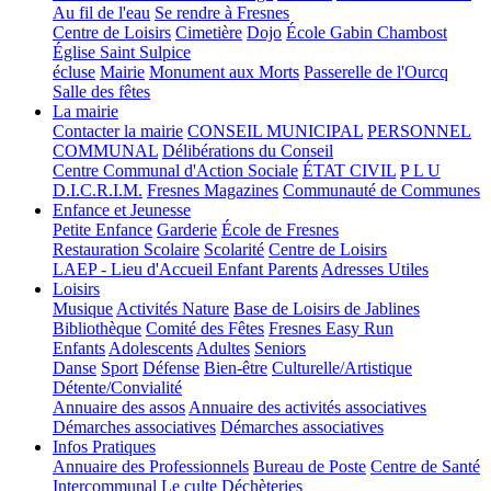
Au fil de l'eau
Se rendre à Fresnes
Centre de Loisirs
Cimetière
Dojo
École Gabin Chambost
Église Saint Sulpice
écluse
Mairie
Monument aux Morts
Passerelle de l'Ourcq
Salle des fêtes
La mairie
Contacter la mairie
CONSEIL MUNICIPAL
PERSONNEL
COMMUNAL
Délibérations du Conseil
Centre Communal d'Action Sociale
ÉTAT CIVIL
P L U
D.I.C.R.I.M.
Fresnes Magazines
Communauté de Communes
Enfance et Jeunesse
Petite Enfance
Garderie
École de Fresnes
Restauration Scolaire
Scolarité
Centre de Loisirs
LAEP - Lieu d'Accueil Enfant Parents
Adresses Utiles
Loisirs
Musique
Activités Nature
Base de Loisirs de Jablines
Bibliothèque
Comité des Fêtes
Fresnes Easy Run
Enfants
Adolescents
Adultes
Seniors
Danse
Sport
Défense
Bien-être
Culturelle/Artistique
Détente/Convialité
Annuaire des assos
Annuaire des activités associatives
Démarches associatives
Démarches associatives
Infos Pratiques
Annuaire des Professionnels
Bureau de Poste
Centre de Santé
Intercommunal
Le culte
Déchèteries