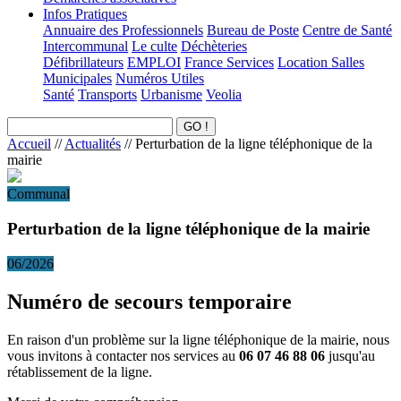
Infos Pratiques
Annuaire des Professionnels
Bureau de Poste
Centre de Santé
Intercommunal
Le culte
Déchèteries
Défibrillateurs
EMPLOI
France Services
Location Salles
Municipales
Numéros Utiles
Santé
Transports
Urbanisme
Veolia
Accueil
//
Actualités
//
Perturbation de la ligne téléphonique de la
mairie
Communal
Perturbation de la ligne téléphonique de la mairie
06/2026
Numéro de secours temporaire
En raison d'un problème sur la ligne téléphonique de la mairie, nous
vous invitons à contacter nos services au
06 07 46 88 06
jusqu'au
rétablissement de la ligne.