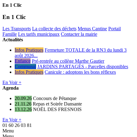
En 1 Clic
En 1 Clic
Les Transports
La collecte des déchets
Menus Cantine
Portail
Famille
Les tarifs municipaux
Contacter la mairie
Actualités
Infos Pratiques
Fermeture TOTALE de la RN3 du lundi 3
août 2026...
Enfance
Pré-rentrée au collège Marthe Gautier
Communal
JARDINS PARTAGÉS - Parcelles disponibles
Infos Pratiques
Canicule : adoptons les bons réflexes
En Voir +
Agenda
20.09.26
Concours de Pétanque
21.11.26
Repas et Soirée Dansante
13.12.26
NOËL DES FRESNOIS
En Voir +
01 60 26 03 81
Menu
Menu