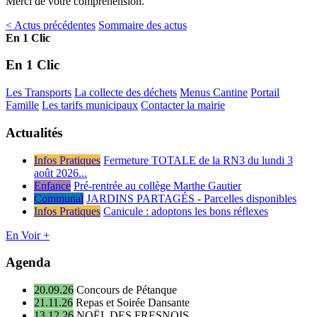
Merci de votre compréhension.
< Actus précédentes
Sommaire des actus
En 1 Clic
En 1 Clic
Les Transports
La collecte des déchets
Menus Cantine
Portail
Famille
Les tarifs municipaux
Contacter la mairie
Actualités
Infos Pratiques
Fermeture TOTALE de la RN3 du lundi 3
août 2026...
Enfance
Pré-rentrée au collège Marthe Gautier
Communal
JARDINS PARTAGÉS - Parcelles disponibles
Infos Pratiques
Canicule : adoptons les bons réflexes
En Voir +
Agenda
20.09.26
Concours de Pétanque
21.11.26
Repas et Soirée Dansante
13.12.26
NOËL DES FRESNOIS