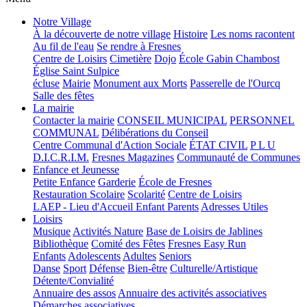
Notre Village
À la découverte de notre village
Histoire
Les noms racontent
Au fil de l'eau
Se rendre à Fresnes
Centre de Loisirs
Cimetière
Dojo
École Gabin Chambost
Église Saint Sulpice
écluse
Mairie
Monument aux Morts
Passerelle de l'Ourcq
Salle des fêtes
La mairie
Contacter la mairie
CONSEIL MUNICIPAL
PERSONNEL
COMMUNAL
Délibérations du Conseil
Centre Communal d'Action Sociale
ÉTAT CIVIL
P L U
D.I.C.R.I.M.
Fresnes Magazines
Communauté de Communes
Enfance et Jeunesse
Petite Enfance
Garderie
École de Fresnes
Restauration Scolaire
Scolarité
Centre de Loisirs
LAEP - Lieu d'Accueil Enfant Parents
Adresses Utiles
Loisirs
Musique
Activités Nature
Base de Loisirs de Jablines
Bibliothèque
Comité des Fêtes
Fresnes Easy Run
Enfants
Adolescents
Adultes
Seniors
Danse
Sport
Défense
Bien-être
Culturelle/Artistique
Détente/Convialité
Annuaire des assos
Annuaire des activités associatives
Démarches associatives