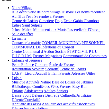
Notre Village
À la découverte de notre village
Histoire
Les noms racontent
Au fil de l'eau
Se rendre à Fresnes
Centre de Loisirs
Cimetière
Dojo
École Gabin Chambost
Église Saint Sulpice
écluse
Mairie
Monument aux Morts
Passerelle de l'Ourcq
Salle des fêtes
La mairie
Contacter la mairie
CONSEIL MUNICIPAL
PERSONNEL
COMMUNAL
Délibérations du Conseil
Centre Communal d'Action Sociale
ÉTAT CIVIL
P L U
D.I.C.R.I.M.
Fresnes Magazines
Communauté de Communes
Enfance et Jeunesse
Petite Enfance
Garderie
École de Fresnes
Restauration Scolaire
Scolarité
Centre de Loisirs
LAEP - Lieu d'Accueil Enfant Parents
Adresses Utiles
Loisirs
Musique
Activités Nature
Base de Loisirs de Jablines
Bibliothèque
Comité des Fêtes
Fresnes Easy Run
Enfants
Adolescents
Adultes
Seniors
Danse
Sport
Défense
Bien-être
Culturelle/Artistique
Détente/Convialité
Annuaire des assos
Annuaire des activités associatives
Démarches associatives