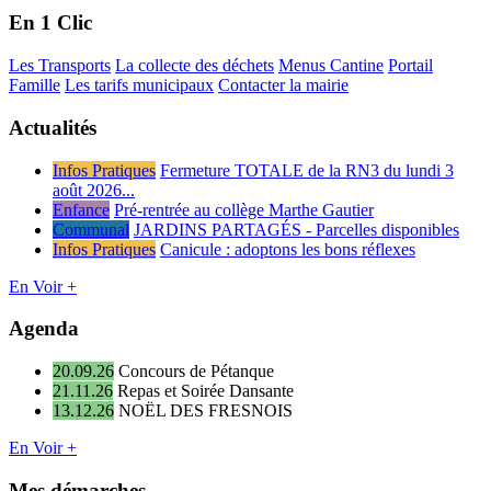
En 1 Clic
Les Transports
La collecte des déchets
Menus Cantine
Portail
Famille
Les tarifs municipaux
Contacter la mairie
Actualités
Infos Pratiques
Fermeture TOTALE de la RN3 du lundi 3
août 2026...
Enfance
Pré-rentrée au collège Marthe Gautier
Communal
JARDINS PARTAGÉS - Parcelles disponibles
Infos Pratiques
Canicule : adoptons les bons réflexes
En Voir +
Agenda
20.09.26
Concours de Pétanque
21.11.26
Repas et Soirée Dansante
13.12.26
NOËL DES FRESNOIS
En Voir +
Mes démarches