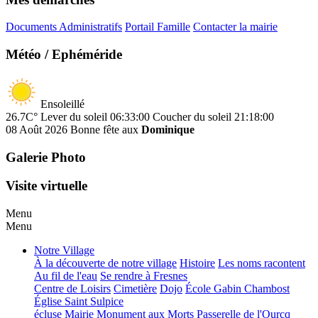
Documents Administratifs
Portail Famille
Contacter la mairie
Météo / Ephéméride
Ensoleillé
26.7C°
Lever du soleil 06:33:00
Coucher du soleil 21:18:00
08 Août 2026
Bonne fête aux
Dominique
Galerie Photo
Visite virtuelle
Menu
Menu
Notre Village
À la découverte de notre village
Histoire
Les noms racontent
Au fil de l'eau
Se rendre à Fresnes
Centre de Loisirs
Cimetière
Dojo
École Gabin Chambost
Église Saint Sulpice
écluse
Mairie
Monument aux Morts
Passerelle de l'Ourcq