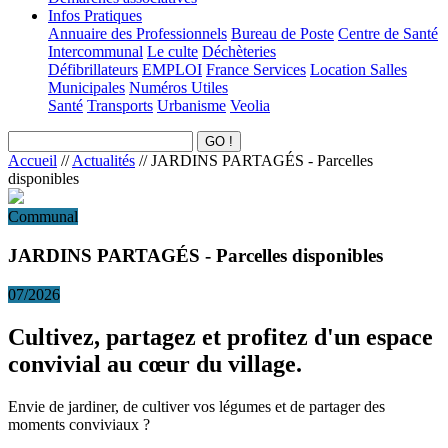
Infos Pratiques
Annuaire des Professionnels
Bureau de Poste
Centre de Santé
Intercommunal
Le culte
Déchèteries
Défibrillateurs
EMPLOI
France Services
Location Salles
Municipales
Numéros Utiles
Santé
Transports
Urbanisme
Veolia
Accueil
//
Actualités
//
JARDINS PARTAGÉS - Parcelles
disponibles
Communal
JARDINS PARTAGÉS - Parcelles disponibles
07/2026
Cultivez, partagez et profitez d'un espace
convivial au cœur du village.
Envie de jardiner, de cultiver vos légumes et de partager des
moments conviviaux ?