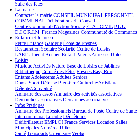
Salle des fêtes
La mairie
Contacter la mairie
CONSEIL MUNICIPAL
PERSONNEL
COMMUNAL
Délibérations du Conseil
Centre Communal d'Action Sociale
ÉTAT CIVIL
P L U
D.I.C.R.I.M.
Fresnes Magazines
Communauté de Communes
Enfance et Jeunesse
Petite Enfance
Garderie
École de Fresnes
Restauration Scolaire
Scolarité
Centre de Loisirs
LAEP - Lieu d'Accueil Enfant Parents
Adresses Utiles
Loisirs
Musique
Activités Nature
Base de Loisirs de Jablines
Bibliothèque
Comité des Fêtes
Fresnes Easy Run
Enfants
Adolescents
Adultes
Seniors
Danse
Sport
Défense
Bien-être
Culturelle/Artistique
Détente/Convialité
Annuaire des assos
Annuaire des activités associatives
Démarches associatives
Démarches associatives
Infos Pratiques
Annuaire des Professionnels
Bureau de Poste
Centre de Santé
Intercommunal
Le culte
Déchèteries
Défibrillateurs
EMPLOI
France Services
Location Salles
Municipales
Numéros Utiles
Santé
Transports
Urbanisme
Veolia