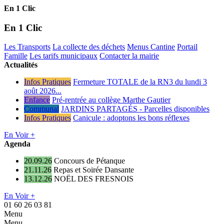
En 1 Clic
En 1 Clic
Les Transports
La collecte des déchets
Menus Cantine
Portail
Famille
Les tarifs municipaux
Contacter la mairie
Actualités
Infos Pratiques
Fermeture TOTALE de la RN3 du lundi 3
août 2026...
Enfance
Pré-rentrée au collège Marthe Gautier
Communal
JARDINS PARTAGÉS - Parcelles disponibles
Infos Pratiques
Canicule : adoptons les bons réflexes
En Voir +
Agenda
20.09.26
Concours de Pétanque
21.11.26
Repas et Soirée Dansante
13.12.26
NOËL DES FRESNOIS
En Voir +
01 60 26 03 81
Menu
Menu