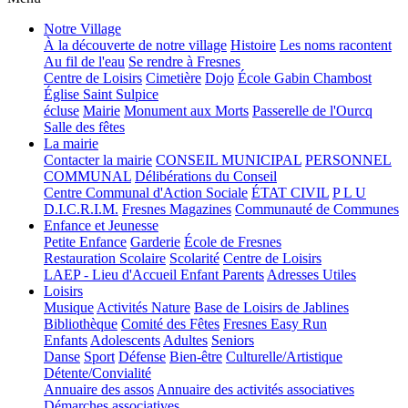
Notre Village
À la découverte de notre village
Histoire
Les noms racontent
Au fil de l'eau
Se rendre à Fresnes
Centre de Loisirs
Cimetière
Dojo
École Gabin Chambost
Église Saint Sulpice
écluse
Mairie
Monument aux Morts
Passerelle de l'Ourcq
Salle des fêtes
La mairie
Contacter la mairie
CONSEIL MUNICIPAL
PERSONNEL
COMMUNAL
Délibérations du Conseil
Centre Communal d'Action Sociale
ÉTAT CIVIL
P L U
D.I.C.R.I.M.
Fresnes Magazines
Communauté de Communes
Enfance et Jeunesse
Petite Enfance
Garderie
École de Fresnes
Restauration Scolaire
Scolarité
Centre de Loisirs
LAEP - Lieu d'Accueil Enfant Parents
Adresses Utiles
Loisirs
Musique
Activités Nature
Base de Loisirs de Jablines
Bibliothèque
Comité des Fêtes
Fresnes Easy Run
Enfants
Adolescents
Adultes
Seniors
Danse
Sport
Défense
Bien-être
Culturelle/Artistique
Détente/Convialité
Annuaire des assos
Annuaire des activités associatives
Démarches associatives