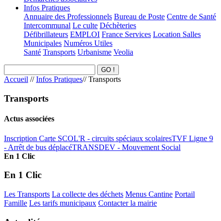
Infos Pratiques
Annuaire des Professionnels
Bureau de Poste
Centre de Santé
Intercommunal
Le culte
Déchèteries
Défibrillateurs
EMPLOI
France Services
Location Salles
Municipales
Numéros Utiles
Santé
Transports
Urbanisme
Veolia
Accueil
//
Infos Pratiques
//
Transports
Transports
Actus associées
Inscription Carte SCOL'R - circuits spéciaux scolaires
TVF Ligne 9
- Arrêt de bus déplacé
TRANSDEV - Mouvement Social
En 1 Clic
En 1 Clic
Les Transports
La collecte des déchets
Menus Cantine
Portail
Famille
Les tarifs municipaux
Contacter la mairie