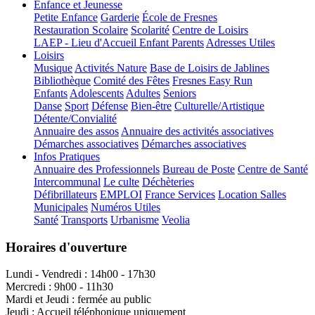
Enfance et Jeunesse
Petite Enfance
Garderie
École de Fresnes
Restauration Scolaire
Scolarité
Centre de Loisirs
LAEP - Lieu d'Accueil Enfant Parents
Adresses Utiles
Loisirs
Musique
Activités Nature
Base de Loisirs de Jablines
Bibliothèque
Comité des Fêtes
Fresnes Easy Run
Enfants
Adolescents
Adultes
Seniors
Danse
Sport
Défense
Bien-être
Culturelle/Artistique
Détente/Convialité
Annuaire des assos
Annuaire des activités associatives
Démarches associatives
Démarches associatives
Infos Pratiques
Annuaire des Professionnels
Bureau de Poste
Centre de Santé
Intercommunal
Le culte
Déchèteries
Défibrillateurs
EMPLOI
France Services
Location Salles
Municipales
Numéros Utiles
Santé
Transports
Urbanisme
Veolia
Horaires d'ouverture
Lundi - Vendredi : 14h00 - 17h30
Mercredi : 9h00 - 11h30
Mardi et Jeudi : fermée au public
Jeudi : Accueil téléphonique uniquement