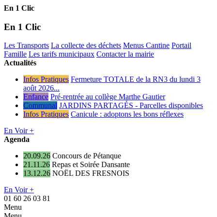
En 1 Clic
En 1 Clic
Les Transports
La collecte des déchets
Menus Cantine
Portail
Famille
Les tarifs municipaux
Contacter la mairie
Actualités
Infos Pratiques
Fermeture TOTALE de la RN3 du lundi 3
août 2026...
Enfance
Pré-rentrée au collège Marthe Gautier
Communal
JARDINS PARTAGÉS - Parcelles disponibles
Infos Pratiques
Canicule : adoptons les bons réflexes
En Voir +
Agenda
20.09.26
Concours de Pétanque
21.11.26
Repas et Soirée Dansante
13.12.26
NOËL DES FRESNOIS
En Voir +
01 60 26 03 81
Menu
Menu