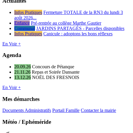
Actualités
Infos Pratiques
Fermeture TOTALE de la RN3 du lundi 3
août 2026...
Enfance
Pré-rentrée au collège Marthe Gautier
Communal
JARDINS PARTAGÉS - Parcelles disponibles
Infos Pratiques
Canicule : adoptons les bons réflexes
En Voir +
Agenda
20.09.26
Concours de Pétanque
21.11.26
Repas et Soirée Dansante
13.12.26
NOËL DES FRESNOIS
En Voir +
Mes démarches
Documents Administratifs
Portail Famille
Contacter la mairie
Météo / Ephéméride