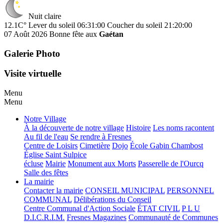
Nuit claire
12.1C°
Lever du soleil 06:31:00
Coucher du soleil 21:20:00
07 Août 2026
Bonne fête aux
Gaétan
Galerie Photo
Visite virtuelle
Menu
Menu
Notre Village
À la découverte de notre village
Histoire
Les noms racontent
Au fil de l'eau
Se rendre à Fresnes
Centre de Loisirs
Cimetière
Dojo
École Gabin Chambost
Église Saint Sulpice
écluse
Mairie
Monument aux Morts
Passerelle de l'Ourcq
Salle des fêtes
La mairie
Contacter la mairie
CONSEIL MUNICIPAL
PERSONNEL
COMMUNAL
Délibérations du Conseil
Centre Communal d'Action Sociale
ÉTAT CIVIL
P L U
D.I.C.R.I.M.
Fresnes Magazines
Communauté de Communes