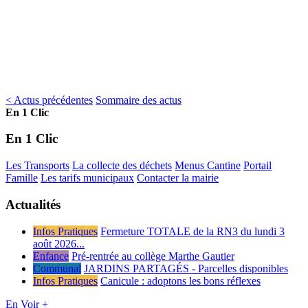
< Actus précédentes
Sommaire des actus
En 1 Clic
En 1 Clic
Les Transports
La collecte des déchets
Menus Cantine
Portail
Famille
Les tarifs municipaux
Contacter la mairie
Actualités
Infos Pratiques
Fermeture TOTALE de la RN3 du lundi 3
août 2026...
Enfance
Pré-rentrée au collège Marthe Gautier
Communal
JARDINS PARTAGÉS - Parcelles disponibles
Infos Pratiques
Canicule : adoptons les bons réflexes
En Voir +