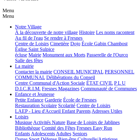
Menu
Menu
Notre Village
À la découverte de notre village
Histoire
Les noms racontent
Au fil de l'eau
Se rendre à Fresnes
Centre de Loisirs
Cimetière
Dojo
École Gabin Chambost
Église Saint Sulpice
écluse
Mairie
Monument aux Morts
Passerelle de l'Ourcq
Salle des fêtes
La mairie
Contacter la mairie
CONSEIL MUNICIPAL
PERSONNEL
COMMUNAL
Délibérations du Conseil
Centre Communal d'Action Sociale
ÉTAT CIVIL
P L U
D.I.C.R.I.M.
Fresnes Magazines
Communauté de Communes
Enfance et Jeunesse
Petite Enfance
Garderie
École de Fresnes
Restauration Scolaire
Scolarité
Centre de Loisirs
LAEP - Lieu d'Accueil Enfant Parents
Adresses Utiles
Loisirs
Musique
Activités Nature
Base de Loisirs de Jablines
Bibliothèque
Comité des Fêtes
Fresnes Easy Run
Enfants
Adolescents
Adultes
Seniors
Danse
Sport
Défense
Bien-être
Culturelle/Artistique