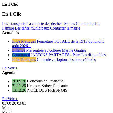
En 1 Clic
En 1 Clic
Les Transports
La collecte des déchets
Menus Cantine
Portail
Famille
Les tarifs municipaux
Contacter la mairie
Actualités
Infos Pratiques
Fermeture TOTALE de la RN3 du lundi 3
août 2026...
Enfance
Pré-rentrée au collège Marthe Gautier
Communal
JARDINS PARTAGÉS - Parcelles disponibles
Infos Pratiques
Canicule : adoptons les bons réflexes
En Voir +
Agenda
20.09.26
Concours de Pétanque
21.11.26
Repas et Soirée Dansante
13.12.26
NOËL DES FRESNOIS
En Voir +
01 60 26 03 81
Menu
Menu