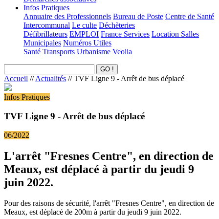
Infos Pratiques
Annuaire des Professionnels
Bureau de Poste
Centre de Santé
Intercommunal
Le culte
Déchèteries
Défibrillateurs
EMPLOI
France Services
Location Salles
Municipales
Numéros Utiles
Santé
Transports
Urbanisme
Veolia
Accueil
//
Actualités
//
TVF Ligne 9 - Arrêt de bus déplacé
Infos Pratiques
TVF Ligne 9 - Arrêt de bus déplacé
06/2022
L'arrêt "Fresnes Centre", en direction de
Meaux, est déplacé à partir du jeudi 9
juin 2022.
Pour des raisons de sécurité, l'arrêt "Fresnes Centre", en direction de
Meaux, est déplacé de 200m à partir du jeudi 9 juin 2022.