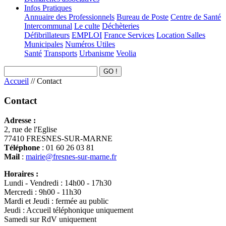
Infos Pratiques
Annuaire des Professionnels
Bureau de Poste
Centre de Santé
Intercommunal
Le culte
Déchèteries
Défibrillateurs
EMPLOI
France Services
Location Salles
Municipales
Numéros Utiles
Santé
Transports
Urbanisme
Veolia
Accueil
//
Contact
Contact
Adresse :
2, rue de l'Eglise
77410 FRESNES-SUR-MARNE
Téléphone
: 01 60 26 03 81
Mail
:
mairie@fresnes-sur-marne.fr
Horaires :
Lundi - Vendredi : 14h00 - 17h30
Mercredi : 9h00 - 11h30
Mardi et Jeudi : fermée au public
Jeudi : Accueil téléphonique uniquement
Samedi sur RdV uniquement