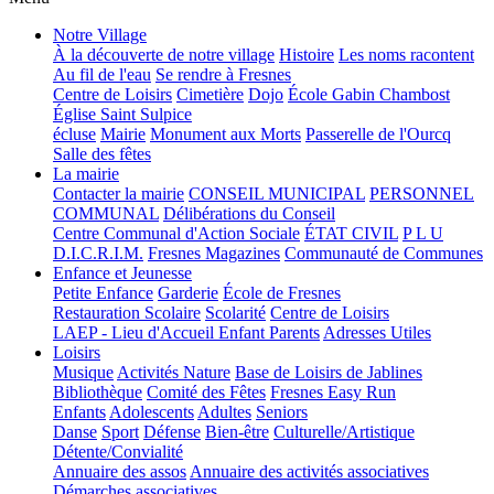
Notre Village
À la découverte de notre village
Histoire
Les noms racontent
Au fil de l'eau
Se rendre à Fresnes
Centre de Loisirs
Cimetière
Dojo
École Gabin Chambost
Église Saint Sulpice
écluse
Mairie
Monument aux Morts
Passerelle de l'Ourcq
Salle des fêtes
La mairie
Contacter la mairie
CONSEIL MUNICIPAL
PERSONNEL
COMMUNAL
Délibérations du Conseil
Centre Communal d'Action Sociale
ÉTAT CIVIL
P L U
D.I.C.R.I.M.
Fresnes Magazines
Communauté de Communes
Enfance et Jeunesse
Petite Enfance
Garderie
École de Fresnes
Restauration Scolaire
Scolarité
Centre de Loisirs
LAEP - Lieu d'Accueil Enfant Parents
Adresses Utiles
Loisirs
Musique
Activités Nature
Base de Loisirs de Jablines
Bibliothèque
Comité des Fêtes
Fresnes Easy Run
Enfants
Adolescents
Adultes
Seniors
Danse
Sport
Défense
Bien-être
Culturelle/Artistique
Détente/Convialité
Annuaire des assos
Annuaire des activités associatives
Démarches associatives