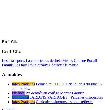
En 1 Clic
En 1 Clic
Les Transports
La collecte des déchets
Menus Cantine
Portail
Famille
Les tarifs municipaux
Contacter la mairie
Actualités
Infos Pratiques
Fermeture TOTALE de la RN3 du lundi 3
août 2026...
Enfance
Pré-rentrée au collège Marthe Gautier
Communal
JARDINS PARTAGÉS - Parcelles disponibles
Infos Pratiques
Canicule : adoptons les bons réflexes