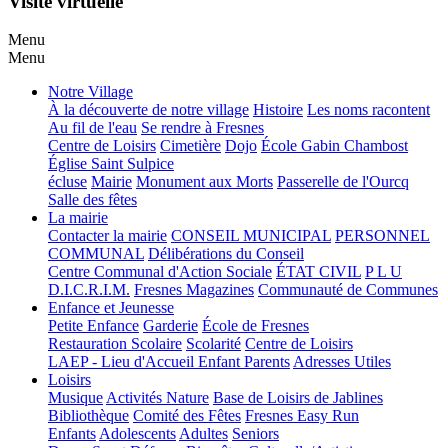
Visite virtuelle
Menu
Menu
Notre Village
À la découverte de notre village
Histoire
Les noms racontent
Au fil de l'eau
Se rendre à Fresnes
Centre de Loisirs
Cimetière
Dojo
École Gabin Chambost
Église Saint Sulpice
écluse
Mairie
Monument aux Morts
Passerelle de l'Ourcq
Salle des fêtes
La mairie
Contacter la mairie
CONSEIL MUNICIPAL
PERSONNEL
COMMUNAL
Délibérations du Conseil
Centre Communal d'Action Sociale
ÉTAT CIVIL
P L U
D.I.C.R.I.M.
Fresnes Magazines
Communauté de Communes
Enfance et Jeunesse
Petite Enfance
Garderie
École de Fresnes
Restauration Scolaire
Scolarité
Centre de Loisirs
LAEP - Lieu d'Accueil Enfant Parents
Adresses Utiles
Loisirs
Musique
Activités Nature
Base de Loisirs de Jablines
Bibliothèque
Comité des Fêtes
Fresnes Easy Run
Enfants
Adolescents
Adultes
Seniors