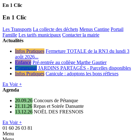
En 1 Clic
En 1 Clic
Les Transports
La collecte des déchets
Menus Cantine
Portail
Famille
Les tarifs municipaux
Contacter la mairie
Actualités
Infos Pratiques
Fermeture TOTALE de la RN3 du lundi 3
août 2026...
Enfance
Pré-rentrée au collège Marthe Gautier
Communal
JARDINS PARTAGÉS - Parcelles disponibles
Infos Pratiques
Canicule : adoptons les bons réflexes
En Voir +
Agenda
20.09.26
Concours de Pétanque
21.11.26
Repas et Soirée Dansante
13.12.26
NOËL DES FRESNOIS
En Voir +
01 60 26 03 81
Menu
Menu