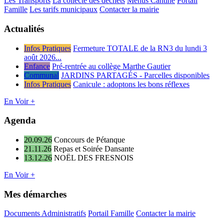
Les Transports
La collecte des déchets
Menus Cantine
Portail
Famille
Les tarifs municipaux
Contacter la mairie
Actualités
Infos Pratiques
Fermeture TOTALE de la RN3 du lundi 3
août 2026...
Enfance
Pré-rentrée au collège Marthe Gautier
Communal
JARDINS PARTAGÉS - Parcelles disponibles
Infos Pratiques
Canicule : adoptons les bons réflexes
En Voir +
Agenda
20.09.26
Concours de Pétanque
21.11.26
Repas et Soirée Dansante
13.12.26
NOËL DES FRESNOIS
En Voir +
Mes démarches
Documents Administratifs
Portail Famille
Contacter la mairie