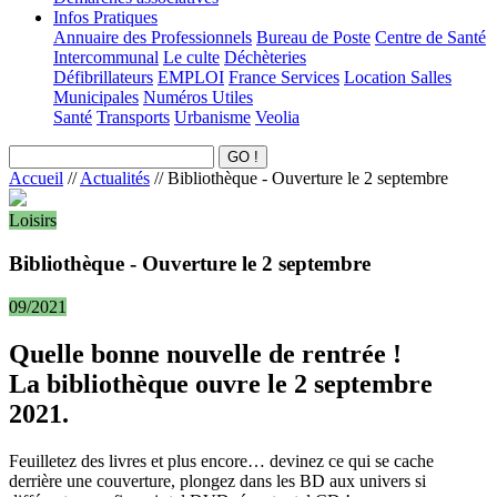
Infos Pratiques
Annuaire des Professionnels
Bureau de Poste
Centre de Santé
Intercommunal
Le culte
Déchèteries
Défibrillateurs
EMPLOI
France Services
Location Salles
Municipales
Numéros Utiles
Santé
Transports
Urbanisme
Veolia
Accueil
//
Actualités
//
Bibliothèque - Ouverture le 2 septembre
Loisirs
Bibliothèque - Ouverture le 2 septembre
09/2021
Quelle bonne nouvelle de rentrée !
La bibliothèque ouvre le 2 septembre
2021.
Feuilletez des livres et plus encore… devinez ce qui se cache
derrière une couverture, plongez dans les BD aux univers si