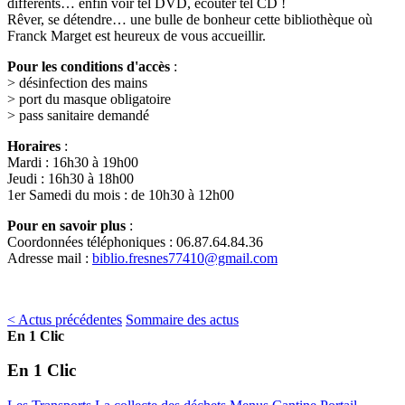
différents… enfin voir tel DVD, écouter tel CD !
Rêver, se détendre… une bulle de bonheur cette bibliothèque où
Franck Marget est heureux de vous accueillir.
Pour les conditions d'accès
:
> désinfection des mains
> port du masque obligatoire
> pass sanitaire demandé
Horaires
:
Mardi : 16h30 à 19h00
Jeudi : 16h30 à 18h00
1er Samedi du mois : de 10h30 à 12h00
Pour en savoir plus
:
Coordonnées téléphoniques : 06.87.64.84.36
Adresse mail :
biblio.fresnes77410@gmail.com
< Actus précédentes
Sommaire des actus
En 1 Clic
En 1 Clic