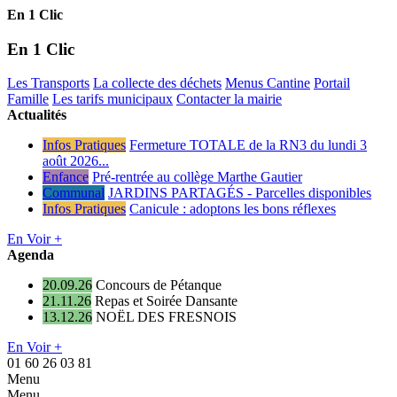
En 1 Clic
En 1 Clic
Les Transports
La collecte des déchets
Menus Cantine
Portail
Famille
Les tarifs municipaux
Contacter la mairie
Actualités
Infos Pratiques
Fermeture TOTALE de la RN3 du lundi 3
août 2026...
Enfance
Pré-rentrée au collège Marthe Gautier
Communal
JARDINS PARTAGÉS - Parcelles disponibles
Infos Pratiques
Canicule : adoptons les bons réflexes
En Voir +
Agenda
20.09.26
Concours de Pétanque
21.11.26
Repas et Soirée Dansante
13.12.26
NOËL DES FRESNOIS
En Voir +
01 60 26 03 81
Menu
Menu