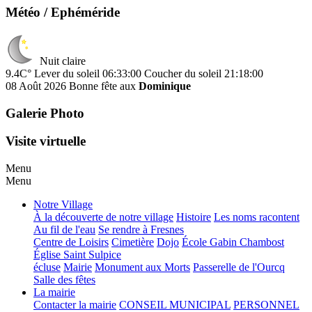
Météo / Ephéméride
Nuit claire
9.4C°
Lever du soleil 06:33:00
Coucher du soleil 21:18:00
08 Août 2026
Bonne fête aux
Dominique
Galerie Photo
Visite virtuelle
Menu
Menu
Notre Village
À la découverte de notre village
Histoire
Les noms racontent
Au fil de l'eau
Se rendre à Fresnes
Centre de Loisirs
Cimetière
Dojo
École Gabin Chambost
Église Saint Sulpice
écluse
Mairie
Monument aux Morts
Passerelle de l'Ourcq
Salle des fêtes
La mairie
Contacter la mairie
CONSEIL MUNICIPAL
PERSONNEL