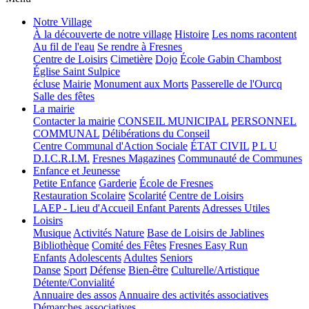
Notre Village
À la découverte de notre village
Histoire
Les noms racontent
Au fil de l'eau
Se rendre à Fresnes
Centre de Loisirs
Cimetière
Dojo
École Gabin Chambost
Église Saint Sulpice
écluse
Mairie
Monument aux Morts
Passerelle de l'Ourcq
Salle des fêtes
La mairie
Contacter la mairie
CONSEIL MUNICIPAL
PERSONNEL
COMMUNAL
Délibérations du Conseil
Centre Communal d'Action Sociale
ÉTAT CIVIL
P L U
D.I.C.R.I.M.
Fresnes Magazines
Communauté de Communes
Enfance et Jeunesse
Petite Enfance
Garderie
École de Fresnes
Restauration Scolaire
Scolarité
Centre de Loisirs
LAEP - Lieu d'Accueil Enfant Parents
Adresses Utiles
Loisirs
Musique
Activités Nature
Base de Loisirs de Jablines
Bibliothèque
Comité des Fêtes
Fresnes Easy Run
Enfants
Adolescents
Adultes
Seniors
Danse
Sport
Défense
Bien-être
Culturelle/Artistique
Détente/Convialité
Annuaire des assos
Annuaire des activités associatives
Démarches associatives