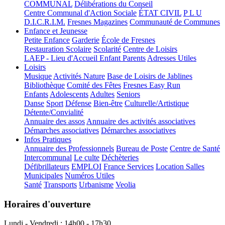
COMMUNAL
Délibérations du Conseil
Centre Communal d'Action Sociale
ÉTAT CIVIL
P L U
D.I.C.R.I.M.
Fresnes Magazines
Communauté de Communes
Enfance et Jeunesse
Petite Enfance
Garderie
École de Fresnes
Restauration Scolaire
Scolarité
Centre de Loisirs
LAEP - Lieu d'Accueil Enfant Parents
Adresses Utiles
Loisirs
Musique
Activités Nature
Base de Loisirs de Jablines
Bibliothèque
Comité des Fêtes
Fresnes Easy Run
Enfants
Adolescents
Adultes
Seniors
Danse
Sport
Défense
Bien-être
Culturelle/Artistique
Détente/Convialité
Annuaire des assos
Annuaire des activités associatives
Démarches associatives
Démarches associatives
Infos Pratiques
Annuaire des Professionnels
Bureau de Poste
Centre de Santé
Intercommunal
Le culte
Déchèteries
Défibrillateurs
EMPLOI
France Services
Location Salles
Municipales
Numéros Utiles
Santé
Transports
Urbanisme
Veolia
Horaires d'ouverture
Lundi - Vendredi : 14h00 - 17h30