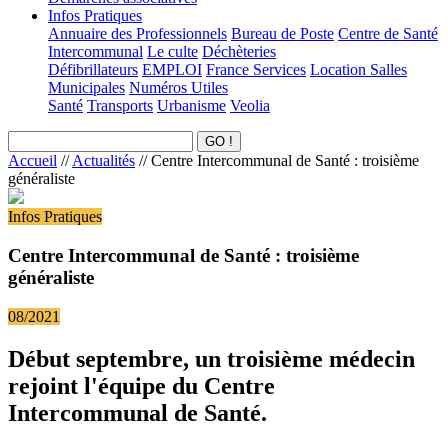
Infos Pratiques
Annuaire des Professionnels
Bureau de Poste
Centre de Santé
Intercommunal
Le culte
Déchèteries
Défibrillateurs
EMPLOI
France Services
Location Salles
Municipales
Numéros Utiles
Santé
Transports
Urbanisme
Veolia
Accueil
//
Actualités
//
Centre Intercommunal de Santé : troisième
généraliste
Infos Pratiques
Centre Intercommunal de Santé : troisième
généraliste
08/2021
Début septembre, un troisième médecin
rejoint l'équipe du Centre
Intercommunal de Santé.