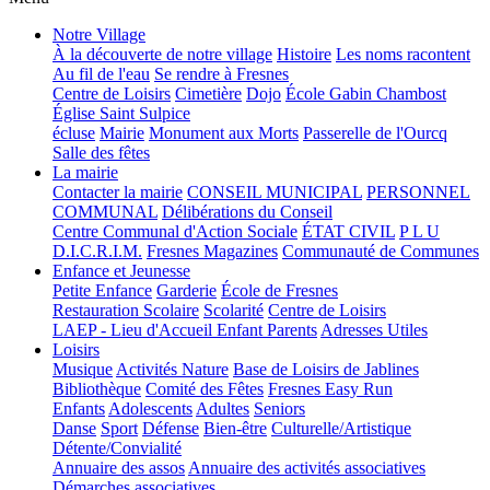
Notre Village
À la découverte de notre village
Histoire
Les noms racontent
Au fil de l'eau
Se rendre à Fresnes
Centre de Loisirs
Cimetière
Dojo
École Gabin Chambost
Église Saint Sulpice
écluse
Mairie
Monument aux Morts
Passerelle de l'Ourcq
Salle des fêtes
La mairie
Contacter la mairie
CONSEIL MUNICIPAL
PERSONNEL
COMMUNAL
Délibérations du Conseil
Centre Communal d'Action Sociale
ÉTAT CIVIL
P L U
D.I.C.R.I.M.
Fresnes Magazines
Communauté de Communes
Enfance et Jeunesse
Petite Enfance
Garderie
École de Fresnes
Restauration Scolaire
Scolarité
Centre de Loisirs
LAEP - Lieu d'Accueil Enfant Parents
Adresses Utiles
Loisirs
Musique
Activités Nature
Base de Loisirs de Jablines
Bibliothèque
Comité des Fêtes
Fresnes Easy Run
Enfants
Adolescents
Adultes
Seniors
Danse
Sport
Défense
Bien-être
Culturelle/Artistique
Détente/Convialité
Annuaire des assos
Annuaire des activités associatives
Démarches associatives