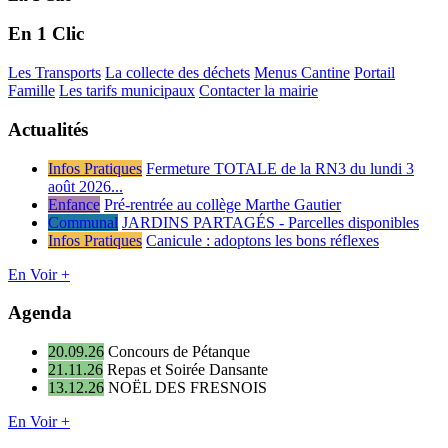
En 1 Clic
Les Transports
La collecte des déchets
Menus Cantine
Portail
Famille
Les tarifs municipaux
Contacter la mairie
Actualités
Infos Pratiques
Fermeture TOTALE de la RN3 du lundi 3
août 2026...
Enfance
Pré-rentrée au collège Marthe Gautier
Communal
JARDINS PARTAGÉS - Parcelles disponibles
Infos Pratiques
Canicule : adoptons les bons réflexes
En Voir +
Agenda
20.09.26
Concours de Pétanque
21.11.26
Repas et Soirée Dansante
13.12.26
NOËL DES FRESNOIS
En Voir +