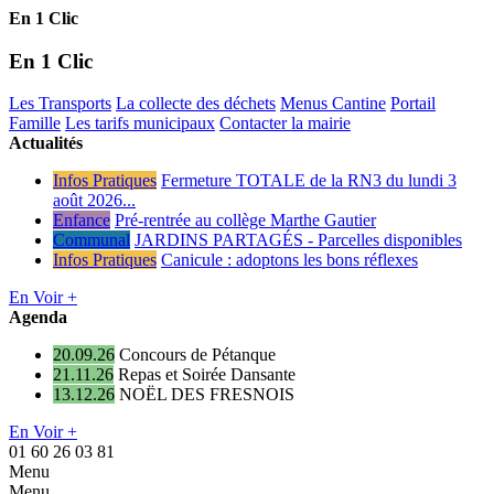
En 1 Clic
En 1 Clic
Les Transports
La collecte des déchets
Menus Cantine
Portail
Famille
Les tarifs municipaux
Contacter la mairie
Actualités
Infos Pratiques
Fermeture TOTALE de la RN3 du lundi 3
août 2026...
Enfance
Pré-rentrée au collège Marthe Gautier
Communal
JARDINS PARTAGÉS - Parcelles disponibles
Infos Pratiques
Canicule : adoptons les bons réflexes
En Voir +
Agenda
20.09.26
Concours de Pétanque
21.11.26
Repas et Soirée Dansante
13.12.26
NOËL DES FRESNOIS
En Voir +
01 60 26 03 81
Menu
Menu