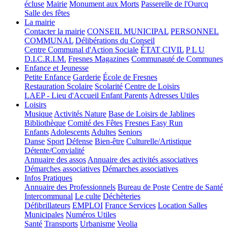
écluse
Mairie
Monument aux Morts
Passerelle de l'Ourcq
Salle des fêtes
La mairie
Contacter la mairie
CONSEIL MUNICIPAL
PERSONNEL
COMMUNAL
Délibérations du Conseil
Centre Communal d'Action Sociale
ÉTAT CIVIL
P L U
D.I.C.R.I.M.
Fresnes Magazines
Communauté de Communes
Enfance et Jeunesse
Petite Enfance
Garderie
École de Fresnes
Restauration Scolaire
Scolarité
Centre de Loisirs
LAEP - Lieu d'Accueil Enfant Parents
Adresses Utiles
Loisirs
Musique
Activités Nature
Base de Loisirs de Jablines
Bibliothèque
Comité des Fêtes
Fresnes Easy Run
Enfants
Adolescents
Adultes
Seniors
Danse
Sport
Défense
Bien-être
Culturelle/Artistique
Détente/Convialité
Annuaire des assos
Annuaire des activités associatives
Démarches associatives
Démarches associatives
Infos Pratiques
Annuaire des Professionnels
Bureau de Poste
Centre de Santé
Intercommunal
Le culte
Déchèteries
Défibrillateurs
EMPLOI
France Services
Location Salles
Municipales
Numéros Utiles
Santé
Transports
Urbanisme
Veolia