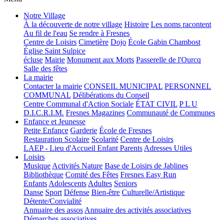
Notre Village
À la découverte de notre village
Histoire
Les noms racontent
Au fil de l'eau
Se rendre à Fresnes
Centre de Loisirs
Cimetière
Dojo
École Gabin Chambost
Église Saint Sulpice
écluse
Mairie
Monument aux Morts
Passerelle de l'Ourcq
Salle des fêtes
La mairie
Contacter la mairie
CONSEIL MUNICIPAL
PERSONNEL
COMMUNAL
Délibérations du Conseil
Centre Communal d'Action Sociale
ÉTAT CIVIL
P L U
D.I.C.R.I.M.
Fresnes Magazines
Communauté de Communes
Enfance et Jeunesse
Petite Enfance
Garderie
École de Fresnes
Restauration Scolaire
Scolarité
Centre de Loisirs
LAEP - Lieu d'Accueil Enfant Parents
Adresses Utiles
Loisirs
Musique
Activités Nature
Base de Loisirs de Jablines
Bibliothèque
Comité des Fêtes
Fresnes Easy Run
Enfants
Adolescents
Adultes
Seniors
Danse
Sport
Défense
Bien-être
Culturelle/Artistique
Détente/Convialité
Annuaire des assos
Annuaire des activités associatives
Démarches associatives