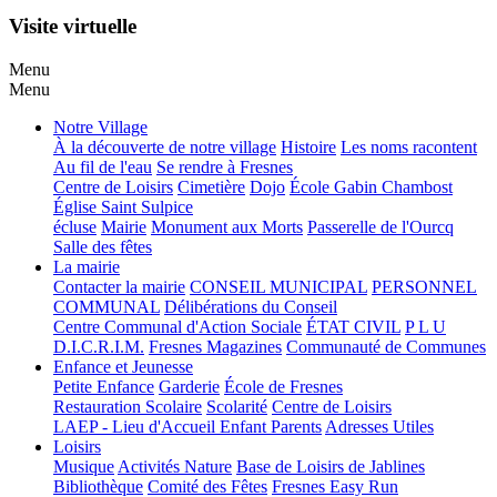
Visite virtuelle
Menu
Menu
Notre Village
À la découverte de notre village
Histoire
Les noms racontent
Au fil de l'eau
Se rendre à Fresnes
Centre de Loisirs
Cimetière
Dojo
École Gabin Chambost
Église Saint Sulpice
écluse
Mairie
Monument aux Morts
Passerelle de l'Ourcq
Salle des fêtes
La mairie
Contacter la mairie
CONSEIL MUNICIPAL
PERSONNEL
COMMUNAL
Délibérations du Conseil
Centre Communal d'Action Sociale
ÉTAT CIVIL
P L U
D.I.C.R.I.M.
Fresnes Magazines
Communauté de Communes
Enfance et Jeunesse
Petite Enfance
Garderie
École de Fresnes
Restauration Scolaire
Scolarité
Centre de Loisirs
LAEP - Lieu d'Accueil Enfant Parents
Adresses Utiles
Loisirs
Musique
Activités Nature
Base de Loisirs de Jablines
Bibliothèque
Comité des Fêtes
Fresnes Easy Run