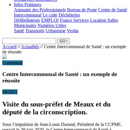
Infos Pratiques
Annuaire des Professionnels
Bureau de Poste
Centre de Santé
Intercommunal
Le culte
Déchèteries
Défibrillateurs
EMPLOI
France Services
Location Salles
Municipales
Numéros Utiles
Santé
Transports
Urbanisme
Veolia
Accueil
//
Actualités
//
Centre Intercommunal de Santé : un exemple
de réussite
Communal
Centre Intercommunal de Santé : un exemple de
réussite
08/2021
Visite du sous-préfet de Meaux et du
député de la circonscription.
Sous l’impulsion de Jean-Louis Durand, Président de la CCPMF,
ouvrait le 29 juin 2020, le Centre Intercommunal de Santé à