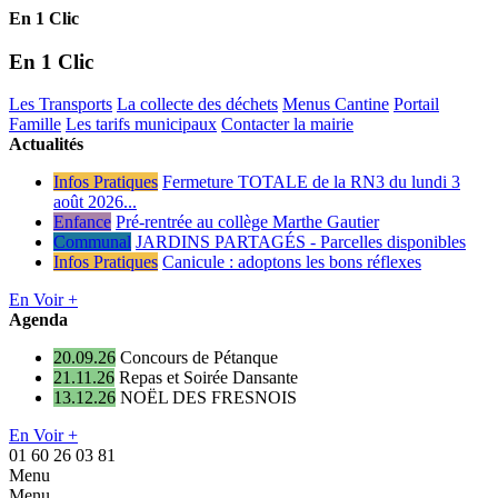
En 1 Clic
En 1 Clic
Les Transports
La collecte des déchets
Menus Cantine
Portail
Famille
Les tarifs municipaux
Contacter la mairie
Actualités
Infos Pratiques
Fermeture TOTALE de la RN3 du lundi 3
août 2026...
Enfance
Pré-rentrée au collège Marthe Gautier
Communal
JARDINS PARTAGÉS - Parcelles disponibles
Infos Pratiques
Canicule : adoptons les bons réflexes
En Voir +
Agenda
20.09.26
Concours de Pétanque
21.11.26
Repas et Soirée Dansante
13.12.26
NOËL DES FRESNOIS
En Voir +
01 60 26 03 81
Menu
Menu