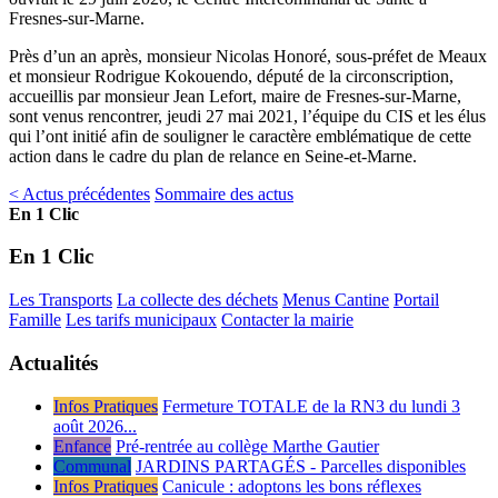
Fresnes-sur-Marne.
Près d’un an après, monsieur Nicolas Honoré, sous-préfet de Meaux
et monsieur Rodrigue Kokouendo, député de la circonscription,
accueillis par monsieur Jean Lefort, maire de Fresnes-sur-Marne,
sont venus rencontrer, jeudi 27 mai 2021, l’équipe du CIS et les élus
qui l’ont initié afin de souligner le caractère emblématique de cette
action dans le cadre du plan de relance en Seine-et-Marne.
< Actus précédentes
Sommaire des actus
En 1 Clic
En 1 Clic
Les Transports
La collecte des déchets
Menus Cantine
Portail
Famille
Les tarifs municipaux
Contacter la mairie
Actualités
Infos Pratiques
Fermeture TOTALE de la RN3 du lundi 3
août 2026...
Enfance
Pré-rentrée au collège Marthe Gautier
Communal
JARDINS PARTAGÉS - Parcelles disponibles
Infos Pratiques
Canicule : adoptons les bons réflexes