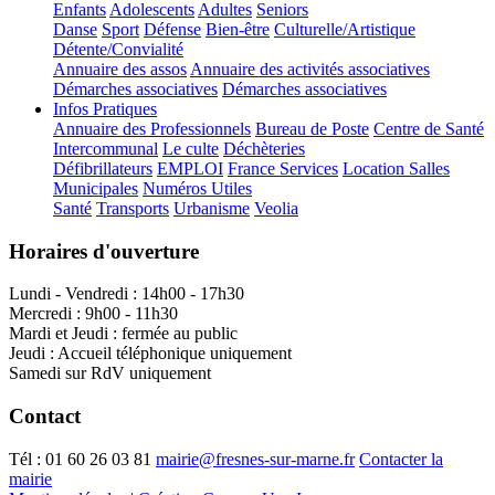
Enfants
Adolescents
Adultes
Seniors
Danse
Sport
Défense
Bien-être
Culturelle/Artistique
Détente/Convialité
Annuaire des assos
Annuaire des activités associatives
Démarches associatives
Démarches associatives
Infos Pratiques
Annuaire des Professionnels
Bureau de Poste
Centre de Santé
Intercommunal
Le culte
Déchèteries
Défibrillateurs
EMPLOI
France Services
Location Salles
Municipales
Numéros Utiles
Santé
Transports
Urbanisme
Veolia
Horaires d'ouverture
Lundi - Vendredi : 14h00 - 17h30
Mercredi : 9h00 - 11h30
Mardi et Jeudi : fermée au public
Jeudi : Accueil téléphonique uniquement
Samedi sur RdV uniquement
Contact
Tél :
01 60 26 03 81
mairie@fresnes-sur-marne.fr
Contacter la
mairie