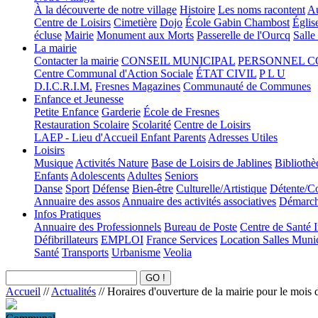
À la découverte de notre village
Histoire
Les noms racontent
Au
Centre de Loisirs
Cimetière
Dojo
École Gabin Chambost
Églis
écluse
Mairie
Monument aux Morts
Passerelle de l'Ourcq
Salle
La mairie
Contacter la mairie
CONSEIL MUNICIPAL
PERSONNEL 
Centre Communal d'Action Sociale
ÉTAT CIVIL
P L U
D.I.C.R.I.M.
Fresnes Magazines
Communauté de Communes
Enfance et Jeunesse
Petite Enfance
Garderie
École de Fresnes
Restauration Scolaire
Scolarité
Centre de Loisirs
LAEP - Lieu d'Accueil Enfant Parents
Adresses Utiles
Loisirs
Musique
Activités Nature
Base de Loisirs de Jablines
Bibliothè
Enfants
Adolescents
Adultes
Seniors
Danse
Sport
Défense
Bien-être
Culturelle/Artistique
Détente/Co
Annuaire des assos
Annuaire des activités associatives
Démarche
Infos Pratiques
Annuaire des Professionnels
Bureau de Poste
Centre de Santé 
Défibrillateurs
EMPLOI
France Services
Location Salles Muni
Santé
Transports
Urbanisme
Veolia
Accueil
//
Actualités
//
Horaires d'ouverture de la mairie pour le mois 