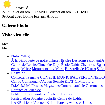
Ensoleillé
22C°
Lever du soleil 06:34:00
Coucher du soleil 21:16:00
09 Août 2026
Bonne fête aux
Amour
Galerie Photo
Visite virtuelle
Menu
Menu
Notre Village
À la découverte de notre village
Histoire
Les noms racontent
Au
Centre de Loisirs
Cimetière
Dojo
École Gabin Chambost
Églis
écluse
Mairie
Monument aux Morts
Passerelle de l'Ourcq
Salle
La mairie
Contacter la mairie
CONSEIL MUNICIPAL
PERSONNEL 
Centre Communal d'Action Sociale
ÉTAT CIVIL
P L U
D.I.C.R.I.M.
Fresnes Magazines
Communauté de Communes
Enfance et Jeunesse
Petite Enfance
Garderie
École de Fresnes
Restauration Scolaire
Scolarité
Centre de Loisirs
LAEP - Lieu d'Accueil Enfant Parents
Adresses Utiles