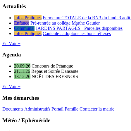
Actualités
Infos Pratiques
Fermeture TOTALE de la RN3 du lundi 3 août 
Enfance
Pré-rentrée au collège Marthe Gautier
Communal
JARDINS PARTAGÉS - Parcelles disponibles
Infos Pratiques
Canicule : adoptons les bons réflexes
En Voir +
Agenda
20.09.26
Concours de Pétanque
21.11.26
Repas et Soirée Dansante
13.12.26
NOËL DES FRESNOIS
En Voir +
Mes démarches
Documents Administratifs
Portail Famille
Contacter la mairie
Météo / Ephéméride