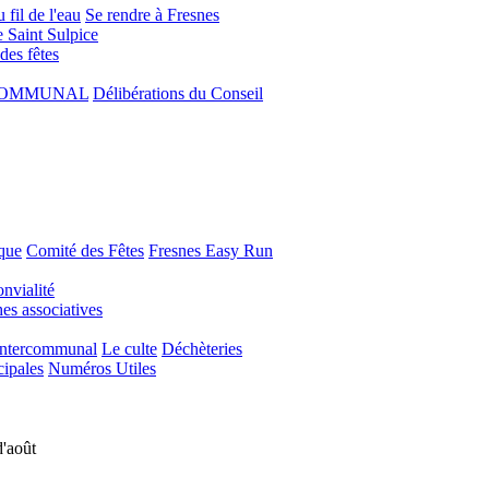
 fil de l'eau
Se rendre à Fresnes
e Saint Sulpice
 des fêtes
COMMUNAL
Délibérations du Conseil
que
Comité des Fêtes
Fresnes Easy Run
nvialité
s associatives
Intercommunal
Le culte
Déchèteries
cipales
Numéros Utiles
d'août