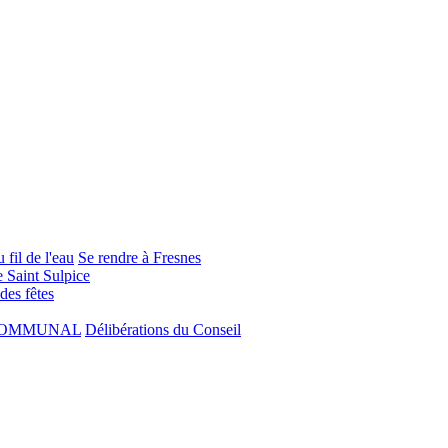
 fil de l'eau
Se rendre à Fresnes
e Saint Sulpice
 des fêtes
COMMUNAL
Délibérations du Conseil