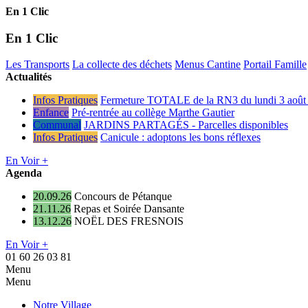
En 1 Clic
En 1 Clic
Les Transports
La collecte des déchets
Menus Cantine
Portail Famille
Actualités
Infos Pratiques
Fermeture TOTALE de la RN3 du lundi 3 août 
Enfance
Pré-rentrée au collège Marthe Gautier
Communal
JARDINS PARTAGÉS - Parcelles disponibles
Infos Pratiques
Canicule : adoptons les bons réflexes
En Voir +
Agenda
20.09.26
Concours de Pétanque
21.11.26
Repas et Soirée Dansante
13.12.26
NOËL DES FRESNOIS
En Voir +
01 60 26 03 81
Menu
Menu
Notre Village