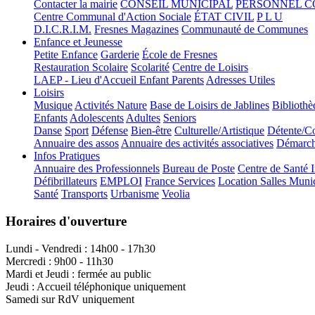
Contacter la mairie
CONSEIL MUNICIPAL
PERSONNEL 
Centre Communal d'Action Sociale
ÉTAT CIVIL
P L U
D.I.C.R.I.M.
Fresnes Magazines
Communauté de Communes
Enfance et Jeunesse
Petite Enfance
Garderie
École de Fresnes
Restauration Scolaire
Scolarité
Centre de Loisirs
LAEP - Lieu d'Accueil Enfant Parents
Adresses Utiles
Loisirs
Musique
Activités Nature
Base de Loisirs de Jablines
Bibliothè
Enfants
Adolescents
Adultes
Seniors
Danse
Sport
Défense
Bien-être
Culturelle/Artistique
Détente/Co
Annuaire des assos
Annuaire des activités associatives
Démarche
Infos Pratiques
Annuaire des Professionnels
Bureau de Poste
Centre de Santé 
Défibrillateurs
EMPLOI
France Services
Location Salles Muni
Santé
Transports
Urbanisme
Veolia
Horaires d'ouverture
Lundi - Vendredi : 14h00 - 17h30
Mercredi : 9h00 - 11h30
Mardi et Jeudi : fermée au public
Jeudi : Accueil téléphonique uniquement
Samedi sur RdV uniquement