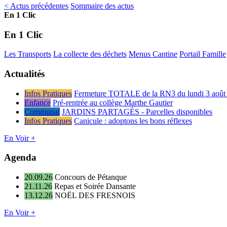
< Actus précédentes
Sommaire des actus
En 1 Clic
En 1 Clic
Les Transports
La collecte des déchets
Menus Cantine
Portail Famille
Actualités
Infos Pratiques
Fermeture TOTALE de la RN3 du lundi 3 août 
Enfance
Pré-rentrée au collège Marthe Gautier
Communal
JARDINS PARTAGÉS - Parcelles disponibles
Infos Pratiques
Canicule : adoptons les bons réflexes
En Voir +
Agenda
20.09.26
Concours de Pétanque
21.11.26
Repas et Soirée Dansante
13.12.26
NOËL DES FRESNOIS
En Voir +