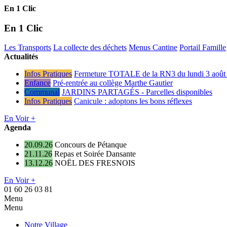
En 1 Clic
En 1 Clic
Les Transports
La collecte des déchets
Menus Cantine
Portail Famille
Actualités
Infos Pratiques
Fermeture TOTALE de la RN3 du lundi 3 août 
Enfance
Pré-rentrée au collège Marthe Gautier
Communal
JARDINS PARTAGÉS - Parcelles disponibles
Infos Pratiques
Canicule : adoptons les bons réflexes
En Voir +
Agenda
20.09.26
Concours de Pétanque
21.11.26
Repas et Soirée Dansante
13.12.26
NOËL DES FRESNOIS
En Voir +
01 60 26 03 81
Menu
Menu
Notre Village