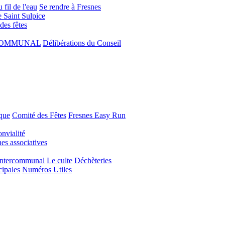
 fil de l'eau
Se rendre à Fresnes
e Saint Sulpice
 des fêtes
COMMUNAL
Délibérations du Conseil
que
Comité des Fêtes
Fresnes Easy Run
nvialité
s associatives
Intercommunal
Le culte
Déchèteries
cipales
Numéros Utiles