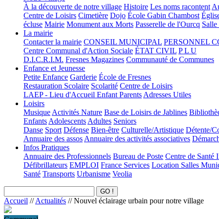
À la découverte de notre village
Histoire
Les noms racontent
Au
Centre de Loisirs
Cimetière
Dojo
École Gabin Chambost
Églis
écluse
Mairie
Monument aux Morts
Passerelle de l'Ourcq
Salle
La mairie
Contacter la mairie
CONSEIL MUNICIPAL
PERSONNEL 
Centre Communal d'Action Sociale
ÉTAT CIVIL
P L U
D.I.C.R.I.M.
Fresnes Magazines
Communauté de Communes
Enfance et Jeunesse
Petite Enfance
Garderie
École de Fresnes
Restauration Scolaire
Scolarité
Centre de Loisirs
LAEP - Lieu d'Accueil Enfant Parents
Adresses Utiles
Loisirs
Musique
Activités Nature
Base de Loisirs de Jablines
Bibliothè
Enfants
Adolescents
Adultes
Seniors
Danse
Sport
Défense
Bien-être
Culturelle/Artistique
Détente/Co
Annuaire des assos
Annuaire des activités associatives
Démarche
Infos Pratiques
Annuaire des Professionnels
Bureau de Poste
Centre de Santé 
Défibrillateurs
EMPLOI
France Services
Location Salles Muni
Santé
Transports
Urbanisme
Veolia
Accueil
//
Actualités
//
Nouvel éclairage urbain pour notre village