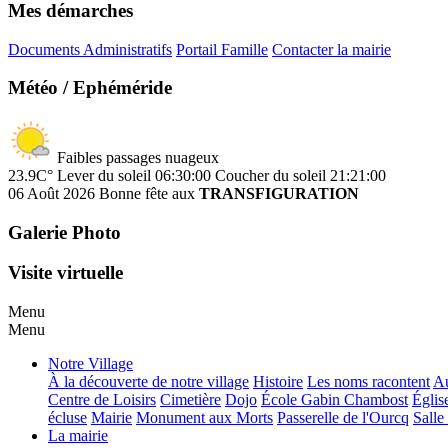
Mes démarches
Documents Administratifs
Portail Famille
Contacter la mairie
Météo / Ephéméride
Faibles passages nuageux
23.9C°
Lever du soleil 06:30:00
Coucher du soleil 21:21:00
06 Août 2026
Bonne fête aux
TRANSFIGURATION
Galerie Photo
Visite virtuelle
Menu
Menu
Notre Village
À la découverte de notre village
Histoire
Les noms racontent
Au
Centre de Loisirs
Cimetière
Dojo
École Gabin Chambost
Églis
écluse
Mairie
Monument aux Morts
Passerelle de l'Ourcq
Salle
La mairie