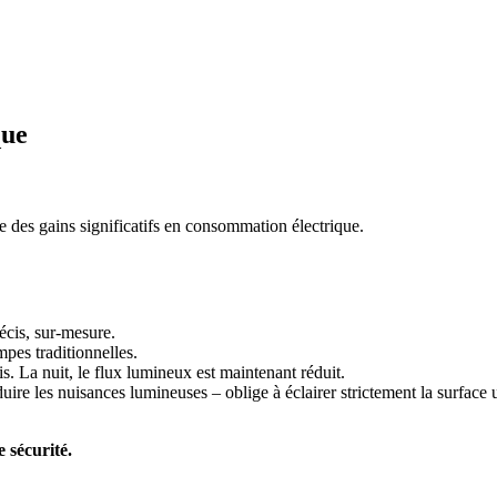
que
e des gains significatifs en consommation électrique.
écis, sur-mesure.
pes traditionnelles.
mis. La nuit, le flux lumineux est maintenant réduit.
e les nuisances lumineuses – oblige à éclairer strictement la surface uti
 sécurité.