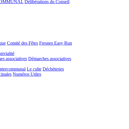
COMMUNAL
Délibérations du Conseil
que
Comité des Fêtes
Fresnes Easy Run
nvialité
s associatives
Démarches associatives
Intercommunal
Le culte
Déchèteries
cipales
Numéros Utiles