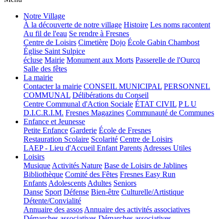
Notre Village
À la découverte de notre village
Histoire
Les noms racontent
Au fil de l'eau
Se rendre à Fresnes
Centre de Loisirs
Cimetière
Dojo
École Gabin Chambost
Église Saint Sulpice
écluse
Mairie
Monument aux Morts
Passerelle de l'Ourcq
Salle des fêtes
La mairie
Contacter la mairie
CONSEIL MUNICIPAL
PERSONNEL
COMMUNAL
Délibérations du Conseil
Centre Communal d'Action Sociale
ÉTAT CIVIL
P L U
D.I.C.R.I.M.
Fresnes Magazines
Communauté de Communes
Enfance et Jeunesse
Petite Enfance
Garderie
École de Fresnes
Restauration Scolaire
Scolarité
Centre de Loisirs
LAEP - Lieu d'Accueil Enfant Parents
Adresses Utiles
Loisirs
Musique
Activités Nature
Base de Loisirs de Jablines
Bibliothèque
Comité des Fêtes
Fresnes Easy Run
Enfants
Adolescents
Adultes
Seniors
Danse
Sport
Défense
Bien-être
Culturelle/Artistique
Détente/Convialité
Annuaire des assos
Annuaire des activités associatives
Démarches associatives
Démarches associatives