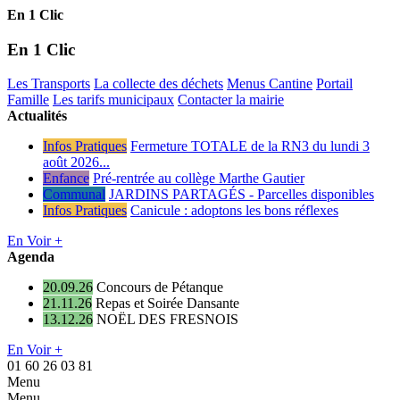
En 1 Clic
En 1 Clic
Les Transports
La collecte des déchets
Menus Cantine
Portail
Famille
Les tarifs municipaux
Contacter la mairie
Actualités
Infos Pratiques
Fermeture TOTALE de la RN3 du lundi 3
août 2026...
Enfance
Pré-rentrée au collège Marthe Gautier
Communal
JARDINS PARTAGÉS - Parcelles disponibles
Infos Pratiques
Canicule : adoptons les bons réflexes
En Voir +
Agenda
20.09.26
Concours de Pétanque
21.11.26
Repas et Soirée Dansante
13.12.26
NOËL DES FRESNOIS
En Voir +
01 60 26 03 81
Menu
Menu