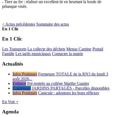
- Tirer au fer : réaliser un excellent tir en heurtant la boule de
pétanque visée.
< Actus précédentes
Sommaire des actus
En 1 Clic
En 1 Clic
Les Transports
La collecte des déchets
Menus Cantine
Portail
Famille
Les tarifs municipaux
Contacter la mairie
Actualités
Infos Pratiques
Fermeture TOTALE de la RN3 du lundi 3
août 2026...
Enfance
Pré-rentrée au collège Marthe Gautier
Communal
JARDINS PARTAGÉS - Parcelles disponibles
Infos Pratiques
Canicule : adoptons les bons réflexes
En Voir +
Agenda