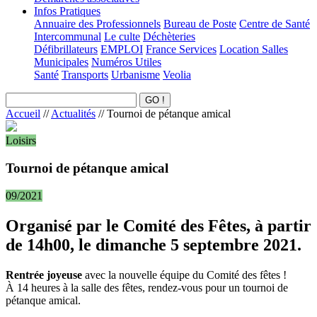
Infos Pratiques
Annuaire des Professionnels
Bureau de Poste
Centre de Santé
Intercommunal
Le culte
Déchèteries
Défibrillateurs
EMPLOI
France Services
Location Salles
Municipales
Numéros Utiles
Santé
Transports
Urbanisme
Veolia
Accueil
//
Actualités
//
Tournoi de pétanque amical
Loisirs
Tournoi de pétanque amical
09/2021
Organisé par le Comité des Fêtes, à partir
de 14h00, le dimanche 5 septembre 2021.
Rentrée joyeuse
avec la nouvelle équipe du Comité des fêtes !
À 14 heures à la salle des fêtes, rendez-vous pour un tournoi de
pétanque amical.