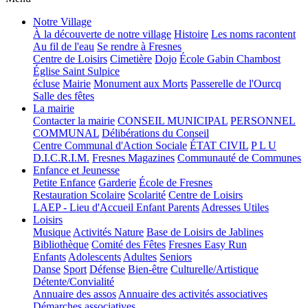
Notre Village
À la découverte de notre village
Histoire
Les noms racontent
Au fil de l'eau
Se rendre à Fresnes
Centre de Loisirs
Cimetière
Dojo
École Gabin Chambost
Église Saint Sulpice
écluse
Mairie
Monument aux Morts
Passerelle de l'Ourcq
Salle des fêtes
La mairie
Contacter la mairie
CONSEIL MUNICIPAL
PERSONNEL
COMMUNAL
Délibérations du Conseil
Centre Communal d'Action Sociale
ÉTAT CIVIL
P L U
D.I.C.R.I.M.
Fresnes Magazines
Communauté de Communes
Enfance et Jeunesse
Petite Enfance
Garderie
École de Fresnes
Restauration Scolaire
Scolarité
Centre de Loisirs
LAEP - Lieu d'Accueil Enfant Parents
Adresses Utiles
Loisirs
Musique
Activités Nature
Base de Loisirs de Jablines
Bibliothèque
Comité des Fêtes
Fresnes Easy Run
Enfants
Adolescents
Adultes
Seniors
Danse
Sport
Défense
Bien-être
Culturelle/Artistique
Détente/Convialité
Annuaire des assos
Annuaire des activités associatives
Démarches associatives