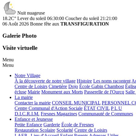
Nuit nuageuse
18.2C°
Lever du soleil 06:30:00
Coucher du soleil 21:21:00
06 Août 2026
Bonne fête aux
TRANSFIGURATION
Galerie Photo
Visite virtuelle
Menu
Menu
Notre Village
À la découverte de notre village
Histoire
Les noms racontent
Au
Centre de Loisirs
Cimetière
Dojo
École Gabin Chambost
Églis
écluse
Mairie
Monument aux Morts
Passerelle de l'Ourcq
Salle
La mairie
Contacter la mairie
CONSEIL MUNICIPAL
PERSONNEL 
Centre Communal d'Action Sociale
ÉTAT CIVIL
P L U
D.I.C.R.I.M.
Fresnes Magazines
Communauté de Communes
Enfance et Jeunesse
Petite Enfance
Garderie
École de Fresnes
Restauration Scolaire
Scolarité
Centre de Loisirs
LAEP - Lieu d'Accueil Enfant Parents
Adresses Utiles