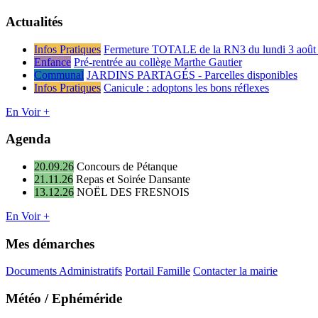
Actualités
Infos Pratiques
Fermeture TOTALE de la RN3 du lundi 3 août 
Enfance
Pré-rentrée au collège Marthe Gautier
Communal
JARDINS PARTAGÉS - Parcelles disponibles
Infos Pratiques
Canicule : adoptons les bons réflexes
En Voir +
Agenda
20.09.26
Concours de Pétanque
21.11.26
Repas et Soirée Dansante
13.12.26
NOËL DES FRESNOIS
En Voir +
Mes démarches
Documents Administratifs
Portail Famille
Contacter la mairie
Météo / Ephéméride