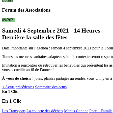
Loisirs
Forum des Associations
09/2021
Samedi 4 Septembre 2021 - 14 Heures
Derrière la salle des fêtes
Date importante sur l’agenda : samedi 4 septembre 2021 pour le Forum de
Toutes les mesures sanitaires adaptées selon le contexte seront respect
Invitation à rencontrer ou retrouver les bénévoles qui présentent les as
vous accueillir au fil de l’année !
À vous de choisir !
joies, plaisirs partagés au rendez-vous… il y en a 
< Actus précédentes
Sommaire des actus
En 1 Clic
En 1 Clic
Les Transports
La collecte des déchets
Menus Cantine
Portail Famille