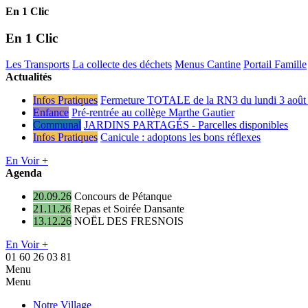
En 1 Clic
En 1 Clic
Les Transports
La collecte des déchets
Menus Cantine
Portail Famille
Actualités
Infos Pratiques
Fermeture TOTALE de la RN3 du lundi 3 août 
Enfance
Pré-rentrée au collège Marthe Gautier
Communal
JARDINS PARTAGÉS - Parcelles disponibles
Infos Pratiques
Canicule : adoptons les bons réflexes
En Voir +
Agenda
20.09.26
Concours de Pétanque
21.11.26
Repas et Soirée Dansante
13.12.26
NOËL DES FRESNOIS
En Voir +
01 60 26 03 81
Menu
Menu
Notre Village