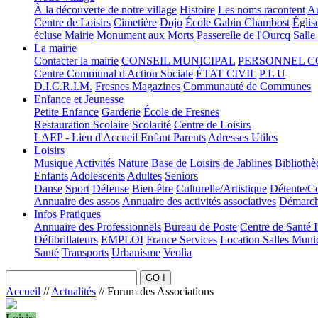
À la découverte de notre village
Histoire
Les noms racontent
Au
Centre de Loisirs
Cimetière
Dojo
École Gabin Chambost
Églis
écluse
Mairie
Monument aux Morts
Passerelle de l'Ourcq
Salle
La mairie
Contacter la mairie
CONSEIL MUNICIPAL
PERSONNEL 
Centre Communal d'Action Sociale
ÉTAT CIVIL
P L U
D.I.C.R.I.M.
Fresnes Magazines
Communauté de Communes
Enfance et Jeunesse
Petite Enfance
Garderie
École de Fresnes
Restauration Scolaire
Scolarité
Centre de Loisirs
LAEP - Lieu d'Accueil Enfant Parents
Adresses Utiles
Loisirs
Musique
Activités Nature
Base de Loisirs de Jablines
Bibliothè
Enfants
Adolescents
Adultes
Seniors
Danse
Sport
Défense
Bien-être
Culturelle/Artistique
Détente/Co
Annuaire des assos
Annuaire des activités associatives
Démarche
Infos Pratiques
Annuaire des Professionnels
Bureau de Poste
Centre de Santé 
Défibrillateurs
EMPLOI
France Services
Location Salles Muni
Santé
Transports
Urbanisme
Veolia
Accueil
//
Actualités
//
Forum des Associations