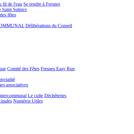
 fil de l'eau
Se rendre à Fresnes
e Saint Sulpice
 des fêtes
COMMUNAL
Délibérations du Conseil
que
Comité des Fêtes
Fresnes Easy Run
nvialité
s associatives
Intercommunal
Le culte
Déchèteries
cipales
Numéros Utiles