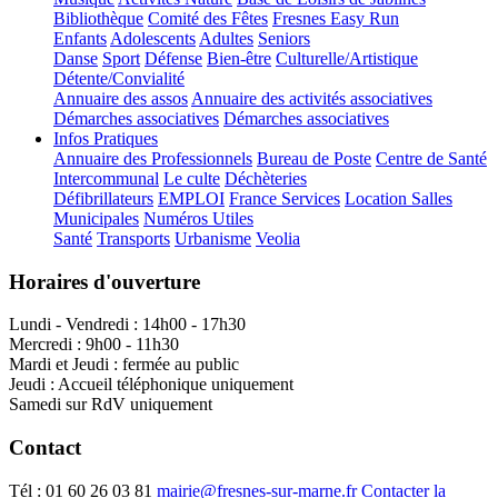
Bibliothèque
Comité des Fêtes
Fresnes Easy Run
Enfants
Adolescents
Adultes
Seniors
Danse
Sport
Défense
Bien-être
Culturelle/Artistique
Détente/Convialité
Annuaire des assos
Annuaire des activités associatives
Démarches associatives
Démarches associatives
Infos Pratiques
Annuaire des Professionnels
Bureau de Poste
Centre de Santé
Intercommunal
Le culte
Déchèteries
Défibrillateurs
EMPLOI
France Services
Location Salles
Municipales
Numéros Utiles
Santé
Transports
Urbanisme
Veolia
Horaires d'ouverture
Lundi - Vendredi : 14h00 - 17h30
Mercredi : 9h00 - 11h30
Mardi et Jeudi : fermée au public
Jeudi : Accueil téléphonique uniquement
Samedi sur RdV uniquement
Contact
Tél :
01 60 26 03 81
mairie@fresnes-sur-marne.fr
Contacter la