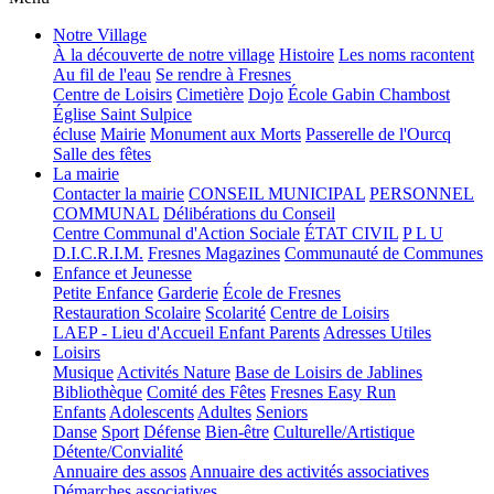
Notre Village
À la découverte de notre village
Histoire
Les noms racontent
Au fil de l'eau
Se rendre à Fresnes
Centre de Loisirs
Cimetière
Dojo
École Gabin Chambost
Église Saint Sulpice
écluse
Mairie
Monument aux Morts
Passerelle de l'Ourcq
Salle des fêtes
La mairie
Contacter la mairie
CONSEIL MUNICIPAL
PERSONNEL
COMMUNAL
Délibérations du Conseil
Centre Communal d'Action Sociale
ÉTAT CIVIL
P L U
D.I.C.R.I.M.
Fresnes Magazines
Communauté de Communes
Enfance et Jeunesse
Petite Enfance
Garderie
École de Fresnes
Restauration Scolaire
Scolarité
Centre de Loisirs
LAEP - Lieu d'Accueil Enfant Parents
Adresses Utiles
Loisirs
Musique
Activités Nature
Base de Loisirs de Jablines
Bibliothèque
Comité des Fêtes
Fresnes Easy Run
Enfants
Adolescents
Adultes
Seniors
Danse
Sport
Défense
Bien-être
Culturelle/Artistique
Détente/Convialité
Annuaire des assos
Annuaire des activités associatives
Démarches associatives