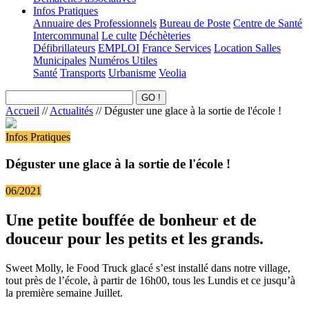
Infos Pratiques
Annuaire des Professionnels
Bureau de Poste
Centre de Santé
Intercommunal
Le culte
Déchèteries
Défibrillateurs
EMPLOI
France Services
Location Salles
Municipales
Numéros Utiles
Santé
Transports
Urbanisme
Veolia
Accueil
//
Actualités
//
Déguster une glace à la sortie de l'école !
Infos Pratiques
Déguster une glace à la sortie de l'école !
06/2021
Une petite bouffée de bonheur et de
douceur pour les petits et les grands.
Sweet Molly, le Food Truck glacé s’est installé dans notre village,
tout près de l’école, à partir de 16h00, tous les Lundis et ce jusqu’à
la première semaine Juillet.