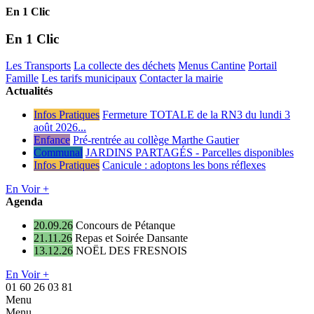
En 1 Clic
En 1 Clic
Les Transports
La collecte des déchets
Menus Cantine
Portail
Famille
Les tarifs municipaux
Contacter la mairie
Actualités
Infos Pratiques
Fermeture TOTALE de la RN3 du lundi 3
août 2026...
Enfance
Pré-rentrée au collège Marthe Gautier
Communal
JARDINS PARTAGÉS - Parcelles disponibles
Infos Pratiques
Canicule : adoptons les bons réflexes
En Voir +
Agenda
20.09.26
Concours de Pétanque
21.11.26
Repas et Soirée Dansante
13.12.26
NOËL DES FRESNOIS
En Voir +
01 60 26 03 81
Menu
Menu