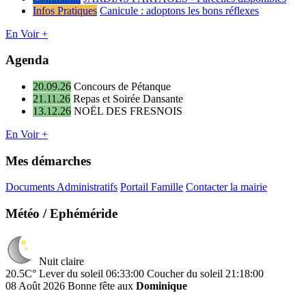
Infos Pratiques
Canicule : adoptons les bons réflexes
En Voir +
Agenda
20.09.26
Concours de Pétanque
21.11.26
Repas et Soirée Dansante
13.12.26
NOËL DES FRESNOIS
En Voir +
Mes démarches
Documents Administratifs
Portail Famille
Contacter la mairie
Météo / Ephéméride
Nuit claire
20.5C°
Lever du soleil 06:33:00
Coucher du soleil 21:18:00
08 Août 2026
Bonne fête aux
Dominique