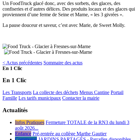
Un FoodTruck glacé donc, avec des sorbets, des glaces, des
confiseries et d’autres délices. Des produits locaux et des glaces qui
proviennent d’une ferme de Seine et Marne, « les 3 givrées ».
La pause douceur et saveur, c’est avec Marie, de Sweet Molly.
< Actus précédentes
Sommaire des actus
En 1 Clic
En 1 Clic
Les Transports
La collecte des déchets
Menus Cantine
Portail
Famille
Les tarifs municipaux
Contacter la mairie
Actualités
Infos Pratiques
Fermeture TOTALE de la RN3 du lundi 3
août 2026...
Enfance
Pré-rentrée au collège Marthe Gautier
Communal
JARDINS PARTAGÉS - Parcelles disponibles