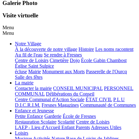
Galerie Photo
Visite virtuelle
Menu
Menu
Notre Village
À la découverte de notre village
Histoire
Les noms racontent
Au fil de l'eau
Se rendre à Fresnes
Centre de Loisirs
Cimetière
Dojo
École Gabin Chambost
Église Saint Sulpice
écluse
Mairie
Monument aux Morts
Passerelle de l'Ourcq
Salle des fêtes
La mairie
Contacter la mairie
CONSEIL MUNICIPAL
PERSONNEL
COMMUNAL
Délibérations du Conseil
Centre Communal d'Action Sociale
ÉTAT CIVIL
P L U
D.I.C.R.I.M.
Fresnes Magazines
Communauté de Communes
Enfance et Jeunesse
Petite Enfance
Garderie
École de Fresnes
Restauration Scolaire
Scolarité
Centre de Loisirs
LAEP - Lieu d'Accueil Enfant Parents
Adresses Utiles
Loisirs
Musique
Activités Nature
Base de Loisirs de Jablines