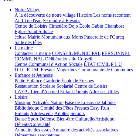
Notre Village
À la découverte de notre village
Histoire
Les noms racontent
Au fil de l'eau
Se rendre à Fresnes
Centre de Loisirs
Cimetière
Dojo
École Gabin Chambost
Église Saint Sulpice
écluse
Mairie
Monument aux Morts
Passerelle de l'Ourcq
Salle des fêtes
La mairie
Contacter la mairie
CONSEIL MUNICIPAL
PERSONNEL
COMMUNAL
Délibérations du Conseil
Centre Communal d'Action Sociale
ÉTAT CIVIL
P L U
D.I.C.R.I.M.
Fresnes Magazines
Communauté de Communes
Enfance et Jeunesse
Petite Enfance
Garderie
École de Fresnes
Restauration Scolaire
Scolarité
Centre de Loisirs
LAEP - Lieu d'Accueil Enfant Parents
Adresses Utiles
Loisirs
Musique
Activités Nature
Base de Loisirs de Jablines
Bibliothèque
Comité des Fêtes
Fresnes Easy Run
Enfants
Adolescents
Adultes
Seniors
Danse
Sport
Défense
Bien-être
Culturelle/Artistique
Détente/Convialité
Annuaire des assos
Annuaire des activités associatives
Démarches associatives