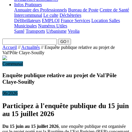
Infos Pratiques
Annuaire des Professionnels
Bureau de Poste
Centre de Santé
Intercommunal
Le culte
Déchèteries
Défibrillateurs
EMPLOI
France Services
Location Salles
Municipales
Numéros Utiles
Santé
Transports
Urbanisme
Veolia
Accueil
//
Actualités
//
Enquête publique relative au projet de
Val'Pôle Claye-Souilly
Communal
Enquête publique relative au projet de Val'Pôle
Claye-Souilly
06/2026
Participez à l'enquête publique du 15 juin
au 15 juillet 2026
Du 15 juin au 15 juillet 2026
, une enquête publique est organisée
sur le projet porté par la Routière de l’Est Parisien (REP) concernant