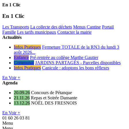
En 1 Clic
En 1 Clic
Les Transports
La collecte des déchets
Menus Cantine
Portail
Famille
Les tarifs municipaux
Contacter la mairie
Actualités
Infos Pratiques
Fermeture TOTALE de la RN3 du lundi 3
août 2026...
Enfance
Pré-rentrée au collège Marthe Gautier
Communal
JARDINS PARTAGÉS - Parcelles disponibles
Infos Pratiques
Canicule : adoptons les bons réflexes
En Voir +
Agenda
20.09.26
Concours de Pétanque
21.11.26
Repas et Soirée Dansante
13.12.26
NOËL DES FRESNOIS
En Voir +
01 60 26 03 81
Menu
Menu