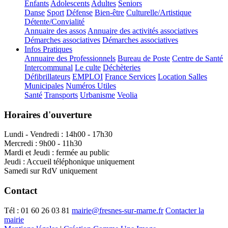
Enfants
Adolescents
Adultes
Seniors
Danse
Sport
Défense
Bien-être
Culturelle/Artistique
Détente/Convialité
Annuaire des assos
Annuaire des activités associatives
Démarches associatives
Démarches associatives
Infos Pratiques
Annuaire des Professionnels
Bureau de Poste
Centre de Santé
Intercommunal
Le culte
Déchèteries
Défibrillateurs
EMPLOI
France Services
Location Salles
Municipales
Numéros Utiles
Santé
Transports
Urbanisme
Veolia
Horaires d'ouverture
Lundi - Vendredi : 14h00 - 17h30
Mercredi : 9h00 - 11h30
Mardi et Jeudi : fermée au public
Jeudi : Accueil téléphonique uniquement
Samedi sur RdV uniquement
Contact
Tél :
01 60 26 03 81
mairie@fresnes-sur-marne.fr
Contacter la
mairie