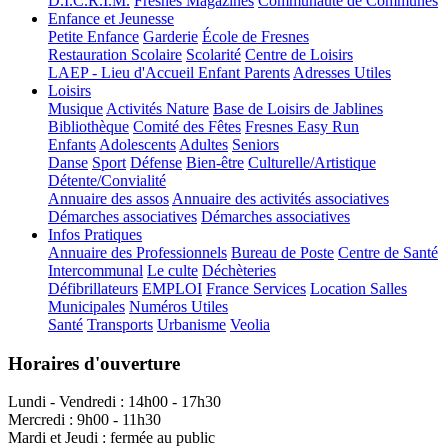
D.I.C.R.I.M.
Fresnes Magazines
Communauté de Communes
Enfance et Jeunesse
Petite Enfance
Garderie
École de Fresnes
Restauration Scolaire
Scolarité
Centre de Loisirs
LAEP - Lieu d'Accueil Enfant Parents
Adresses Utiles
Loisirs
Musique
Activités Nature
Base de Loisirs de Jablines
Bibliothèque
Comité des Fêtes
Fresnes Easy Run
Enfants
Adolescents
Adultes
Seniors
Danse
Sport
Défense
Bien-être
Culturelle/Artistique
Détente/Convialité
Annuaire des assos
Annuaire des activités associatives
Démarches associatives
Démarches associatives
Infos Pratiques
Annuaire des Professionnels
Bureau de Poste
Centre de Santé
Intercommunal
Le culte
Déchèteries
Défibrillateurs
EMPLOI
France Services
Location Salles
Municipales
Numéros Utiles
Santé
Transports
Urbanisme
Veolia
Horaires d'ouverture
Lundi - Vendredi : 14h00 - 17h30
Mercredi : 9h00 - 11h30
Mardi et Jeudi : fermée au public