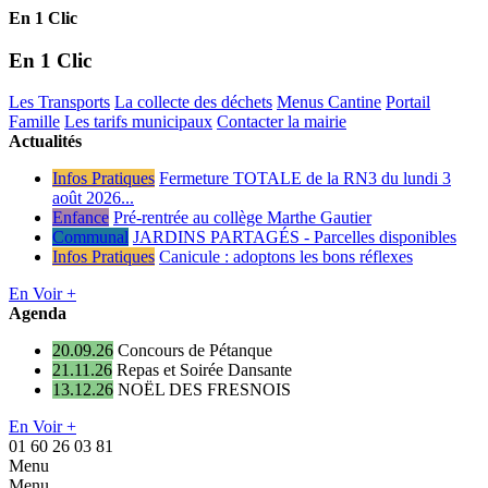
En 1 Clic
En 1 Clic
Les Transports
La collecte des déchets
Menus Cantine
Portail
Famille
Les tarifs municipaux
Contacter la mairie
Actualités
Infos Pratiques
Fermeture TOTALE de la RN3 du lundi 3
août 2026...
Enfance
Pré-rentrée au collège Marthe Gautier
Communal
JARDINS PARTAGÉS - Parcelles disponibles
Infos Pratiques
Canicule : adoptons les bons réflexes
En Voir +
Agenda
20.09.26
Concours de Pétanque
21.11.26
Repas et Soirée Dansante
13.12.26
NOËL DES FRESNOIS
En Voir +
01 60 26 03 81
Menu
Menu