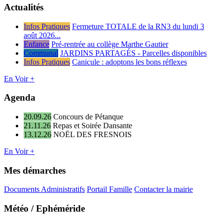
Actualités
Infos Pratiques
Fermeture TOTALE de la RN3 du lundi 3
août 2026...
Enfance
Pré-rentrée au collège Marthe Gautier
Communal
JARDINS PARTAGÉS - Parcelles disponibles
Infos Pratiques
Canicule : adoptons les bons réflexes
En Voir +
Agenda
20.09.26
Concours de Pétanque
21.11.26
Repas et Soirée Dansante
13.12.26
NOËL DES FRESNOIS
En Voir +
Mes démarches
Documents Administratifs
Portail Famille
Contacter la mairie
Météo / Ephéméride