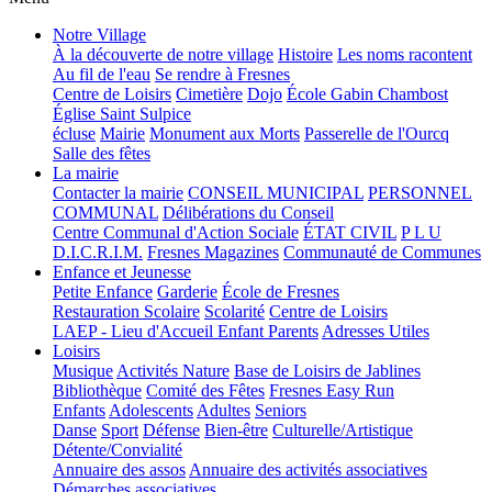
Notre Village
À la découverte de notre village
Histoire
Les noms racontent
Au fil de l'eau
Se rendre à Fresnes
Centre de Loisirs
Cimetière
Dojo
École Gabin Chambost
Église Saint Sulpice
écluse
Mairie
Monument aux Morts
Passerelle de l'Ourcq
Salle des fêtes
La mairie
Contacter la mairie
CONSEIL MUNICIPAL
PERSONNEL
COMMUNAL
Délibérations du Conseil
Centre Communal d'Action Sociale
ÉTAT CIVIL
P L U
D.I.C.R.I.M.
Fresnes Magazines
Communauté de Communes
Enfance et Jeunesse
Petite Enfance
Garderie
École de Fresnes
Restauration Scolaire
Scolarité
Centre de Loisirs
LAEP - Lieu d'Accueil Enfant Parents
Adresses Utiles
Loisirs
Musique
Activités Nature
Base de Loisirs de Jablines
Bibliothèque
Comité des Fêtes
Fresnes Easy Run
Enfants
Adolescents
Adultes
Seniors
Danse
Sport
Défense
Bien-être
Culturelle/Artistique
Détente/Convialité
Annuaire des assos
Annuaire des activités associatives
Démarches associatives