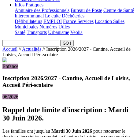
Infos Pratiques
Annuaire des Professionnels
Bureau de Poste
Centre de Santé
Intercommunal
Le culte
Déchèteries
Défibrillateurs
EMPLOI
France Services
Location Salles
Municipales
Numéros Utiles
Santé
Transports
Urbanisme
Veolia
Accueil
//
Actualités
//
Inscription 2026/2027 - Cantine, Accueil de
Loisirs, Accueil Péri-scolaire
Enfance
Inscription 2026/2027 - Cantine, Accueil de Loisirs,
Accueil Péri-scolaire
06/2026
Rappel date limite d'inscription : Mardi
30 Juin 2026.
Les familles ont jusqu'au
Mardi 30 Juin 2026
pour retourner le
dossier d'inscription complet au Centre de Loisirs, accompagné de