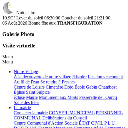
Nuit claire
19.9C°
Lever du soleil 06:30:00
Coucher du soleil 21:21:00
06 Août 2026
Bonne fête aux
TRANSFIGURATION
Galerie Photo
Visite virtuelle
Menu
Menu
Notre Village
À la découverte de notre village
Histoire
Les noms racontent
Au fil de l'eau
Se rendre à Fresnes
Centre de Loisirs
Cimetière
Dojo
École Gabin Chambost
Église Saint Sulpice
écluse
Mairie
Monument aux Morts
Passerelle de l'Ourcq
Salle des fêtes
La mairie
Contacter la mairie
CONSEIL MUNICIPAL
PERSONNEL
COMMUNAL
Délibérations du Conseil
Centre Communal d'Action Sociale
ÉTAT CIVIL
P L U