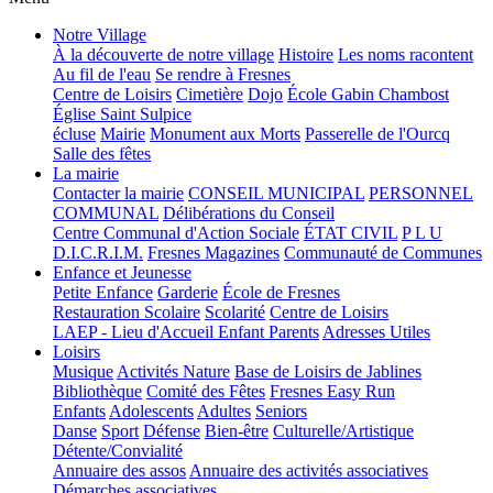
Notre Village
À la découverte de notre village
Histoire
Les noms racontent
Au fil de l'eau
Se rendre à Fresnes
Centre de Loisirs
Cimetière
Dojo
École Gabin Chambost
Église Saint Sulpice
écluse
Mairie
Monument aux Morts
Passerelle de l'Ourcq
Salle des fêtes
La mairie
Contacter la mairie
CONSEIL MUNICIPAL
PERSONNEL
COMMUNAL
Délibérations du Conseil
Centre Communal d'Action Sociale
ÉTAT CIVIL
P L U
D.I.C.R.I.M.
Fresnes Magazines
Communauté de Communes
Enfance et Jeunesse
Petite Enfance
Garderie
École de Fresnes
Restauration Scolaire
Scolarité
Centre de Loisirs
LAEP - Lieu d'Accueil Enfant Parents
Adresses Utiles
Loisirs
Musique
Activités Nature
Base de Loisirs de Jablines
Bibliothèque
Comité des Fêtes
Fresnes Easy Run
Enfants
Adolescents
Adultes
Seniors
Danse
Sport
Défense
Bien-être
Culturelle/Artistique
Détente/Convialité
Annuaire des assos
Annuaire des activités associatives
Démarches associatives