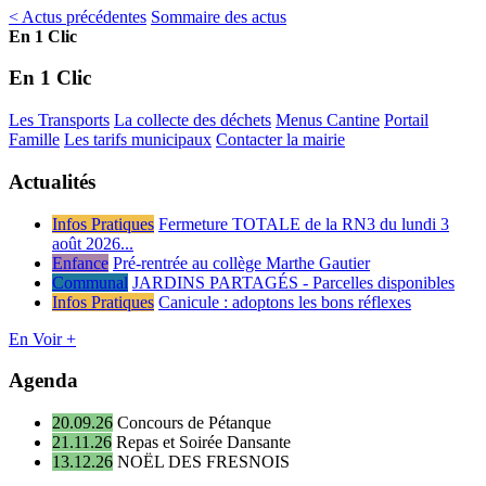
< Actus précédentes
Sommaire des actus
En 1 Clic
En 1 Clic
Les Transports
La collecte des déchets
Menus Cantine
Portail
Famille
Les tarifs municipaux
Contacter la mairie
Actualités
Infos Pratiques
Fermeture TOTALE de la RN3 du lundi 3
août 2026...
Enfance
Pré-rentrée au collège Marthe Gautier
Communal
JARDINS PARTAGÉS - Parcelles disponibles
Infos Pratiques
Canicule : adoptons les bons réflexes
En Voir +
Agenda
20.09.26
Concours de Pétanque
21.11.26
Repas et Soirée Dansante
13.12.26
NOËL DES FRESNOIS