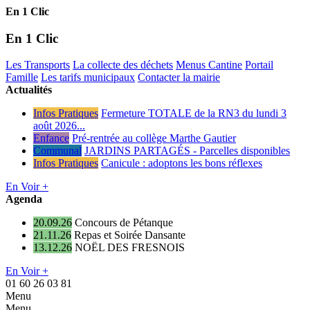
En 1 Clic
En 1 Clic
Les Transports
La collecte des déchets
Menus Cantine
Portail
Famille
Les tarifs municipaux
Contacter la mairie
Actualités
Infos Pratiques
Fermeture TOTALE de la RN3 du lundi 3
août 2026...
Enfance
Pré-rentrée au collège Marthe Gautier
Communal
JARDINS PARTAGÉS - Parcelles disponibles
Infos Pratiques
Canicule : adoptons les bons réflexes
En Voir +
Agenda
20.09.26
Concours de Pétanque
21.11.26
Repas et Soirée Dansante
13.12.26
NOËL DES FRESNOIS
En Voir +
01 60 26 03 81
Menu
Menu