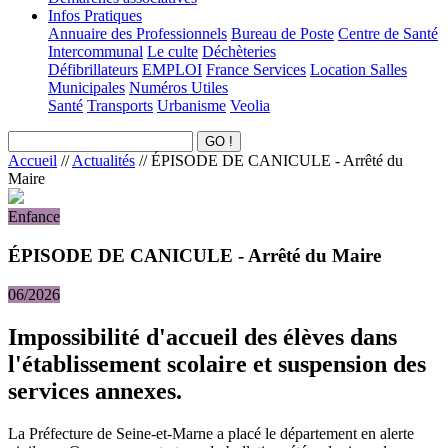
Infos Pratiques
Annuaire des Professionnels
Bureau de Poste
Centre de Santé
Intercommunal
Le culte
Déchèteries
Défibrillateurs
EMPLOI
France Services
Location Salles
Municipales
Numéros Utiles
Santé
Transports
Urbanisme
Veolia
Accueil
//
Actualités
//
ÉPISODE DE CANICULE - Arrêté du
Maire
Enfance
ÉPISODE DE CANICULE - Arrêté du Maire
06/2026
Impossibilité d'accueil des élèves dans
l'établissement scolaire et suspension des
services annexes.
La Préfecture de Seine-et-Marne a placé le département en alerte