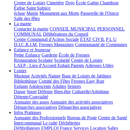
Centre de Loisirs
Cimetière
Dojo
École Gabin Chambost
Église Saint Sulpice
écluse
Mairie
Monument aux Morts
Passerelle de l'Ourcq
Salle des fêtes
La mairie
Contacter la mairie
CONSEIL MUNICIPAL
PERSONNEL
COMMUNAL
Délibérations du Conseil
Centre Communal d'Action Sociale
ÉTAT CIVIL
P L U
D.I.C.R.I.M.
Fresnes Magazines
Communauté de Communes
Enfance et Jeunesse
Petite Enfance
Garderie
École de Fresnes
Restauration Scolaire
Scolarité
Centre de Loisirs
LAEP - Lieu d'Accueil Enfant Parents
Adresses Utiles
Loisirs
Musique
Activités Nature
Base de Loisirs de Jablines
Bibliothèque
Comité des Fêtes
Fresnes Easy Run
Enfants
Adolescents
Adultes
Seniors
Danse
Sport
Défense
Bien-être
Culturelle/Artistique
Détente/Convialité
Annuaire des assos
Annuaire des activités associatives
Démarches associatives
Démarches associatives
Infos Pratiques
Annuaire des Professionnels
Bureau de Poste
Centre de Santé
Intercommunal
Le culte
Déchèteries
Défibrillateurs
EMPLOI
France Services
Location Salles