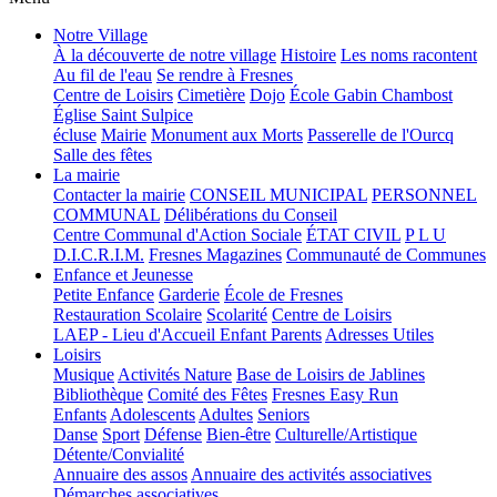
Notre Village
À la découverte de notre village
Histoire
Les noms racontent
Au fil de l'eau
Se rendre à Fresnes
Centre de Loisirs
Cimetière
Dojo
École Gabin Chambost
Église Saint Sulpice
écluse
Mairie
Monument aux Morts
Passerelle de l'Ourcq
Salle des fêtes
La mairie
Contacter la mairie
CONSEIL MUNICIPAL
PERSONNEL
COMMUNAL
Délibérations du Conseil
Centre Communal d'Action Sociale
ÉTAT CIVIL
P L U
D.I.C.R.I.M.
Fresnes Magazines
Communauté de Communes
Enfance et Jeunesse
Petite Enfance
Garderie
École de Fresnes
Restauration Scolaire
Scolarité
Centre de Loisirs
LAEP - Lieu d'Accueil Enfant Parents
Adresses Utiles
Loisirs
Musique
Activités Nature
Base de Loisirs de Jablines
Bibliothèque
Comité des Fêtes
Fresnes Easy Run
Enfants
Adolescents
Adultes
Seniors
Danse
Sport
Défense
Bien-être
Culturelle/Artistique
Détente/Convialité
Annuaire des assos
Annuaire des activités associatives
Démarches associatives