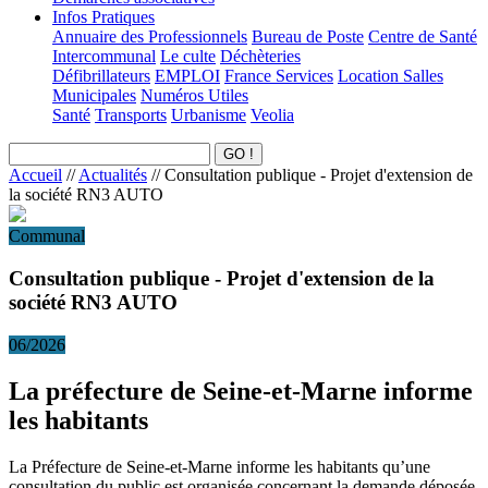
Infos Pratiques
Annuaire des Professionnels
Bureau de Poste
Centre de Santé
Intercommunal
Le culte
Déchèteries
Défibrillateurs
EMPLOI
France Services
Location Salles
Municipales
Numéros Utiles
Santé
Transports
Urbanisme
Veolia
Accueil
//
Actualités
//
Consultation publique - Projet d'extension de
la société RN3 AUTO
Communal
Consultation publique - Projet d'extension de la
société RN3 AUTO
06/2026
La préfecture de Seine-et-Marne informe
les habitants
La Préfecture de Seine-et-Marne informe les habitants qu’une
consultation du public est organisée concernant la demande déposée