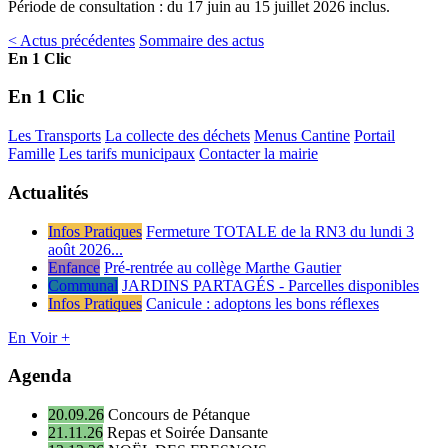
Période de consultation : du 17 juin au 15 juillet 2026 inclus.
< Actus précédentes
Sommaire des actus
En 1 Clic
En 1 Clic
Les Transports
La collecte des déchets
Menus Cantine
Portail
Famille
Les tarifs municipaux
Contacter la mairie
Actualités
Infos Pratiques
Fermeture TOTALE de la RN3 du lundi 3
août 2026...
Enfance
Pré-rentrée au collège Marthe Gautier
Communal
JARDINS PARTAGÉS - Parcelles disponibles
Infos Pratiques
Canicule : adoptons les bons réflexes
En Voir +
Agenda
20.09.26
Concours de Pétanque
21.11.26
Repas et Soirée Dansante