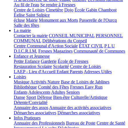
Au fil de l'eau
Se rendre à Fresnes
Centre de Loisirs
Cimetière
Dojo
École Gabin Chambost
Église Saint Sulpice
écluse
Mairie
Monument aux Morts
Passerelle de l'Ourcq
Salle des fêtes
La mairie
Contacter la mairie
CONSEIL MUNICIPAL
PERSONNEL
COMMUNAL
Délibérations du Conseil
Centre Communal d'Action Sociale
ÉTAT CIVIL
P L U
D.I.C.R.I.M.
Fresnes Magazines
Communauté de Communes
Enfance et Jeunesse
Petite Enfance
Garderie
École de Fresnes
Restauration Scolaire
Scolarité
Centre de Loisirs
LAEP - Lieu d'Accueil Enfant Parents
Adresses Utiles
Loisirs
Musique
Activités Nature
Base de Loisirs de Jablines
Bibliothèque
Comité des Fêtes
Fresnes Easy Run
Enfants
Adolescents
Adultes
Seniors
Danse
Sport
Défense
Bien-être
Culturelle/Artistique
Détente/Convialité
Annuaire des assos
Annuaire des activités associatives
Démarches associatives
Démarches associatives
Infos Pratiques
Annuaire des Professionnels
Bureau de Poste
Centre de Santé