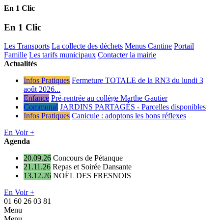
En 1 Clic
En 1 Clic
Les Transports
La collecte des déchets
Menus Cantine
Portail
Famille
Les tarifs municipaux
Contacter la mairie
Actualités
Infos Pratiques
Fermeture TOTALE de la RN3 du lundi 3
août 2026...
Enfance
Pré-rentrée au collège Marthe Gautier
Communal
JARDINS PARTAGÉS - Parcelles disponibles
Infos Pratiques
Canicule : adoptons les bons réflexes
En Voir +
Agenda
20.09.26
Concours de Pétanque
21.11.26
Repas et Soirée Dansante
13.12.26
NOËL DES FRESNOIS
En Voir +
01 60 26 03 81
Menu
Menu