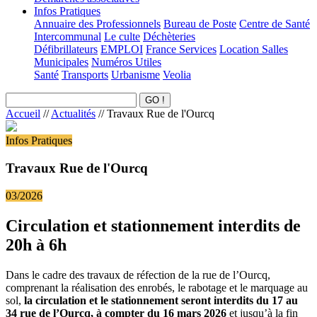
Infos Pratiques
Annuaire des Professionnels
Bureau de Poste
Centre de Santé
Intercommunal
Le culte
Déchèteries
Défibrillateurs
EMPLOI
France Services
Location Salles
Municipales
Numéros Utiles
Santé
Transports
Urbanisme
Veolia
Accueil
//
Actualités
//
Travaux Rue de l'Ourcq
Infos Pratiques
Travaux Rue de l'Ourcq
03/2026
Circulation et stationnement interdits de
20h à 6h
Dans le cadre des travaux de réfection de la rue de l’Ourcq,
comprenant la réalisation des enrobés, le rabotage et le marquage au
sol,
la circulation et le stationnement seront interdits du 17 au
34 rue de l’Ourcq, à compter du 16 mars 2026
et jusqu’à la fin