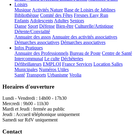
Loisirs
Musique
Activités Nature
Base de Loisirs de Jablines
Bibliothèque
Comité des Fêtes
Fresnes Easy Run
Enfants
Adolescents
Adultes
Seniors
Danse
Sport
Défense
Bien-être
Culturelle/Artistique
Détente/Convialité
Annuaire des assos
Annuaire des activités associatives
Démarches associatives
Démarches associatives
Infos Pratiques
Annuaire des Professionnels
Bureau de Poste
Centre de Santé
Intercommunal
Le culte
Déchèteries
Défibrillateurs
EMPLOI
France Services
Location Salles
Municipales
Numéros Utiles
Santé
Transports
Urbanisme
Veolia
Horaires d'ouverture
Lundi - Vendredi : 14h00 - 17h30
Mercredi : 9h00 - 11h30
Mardi et Jeudi : fermée au public
Jeudi : Accueil téléphonique uniquement
Samedi sur RdV uniquement
Contact