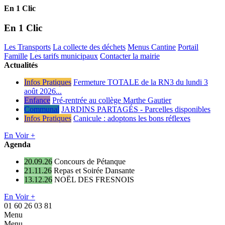
En 1 Clic
En 1 Clic
Les Transports
La collecte des déchets
Menus Cantine
Portail
Famille
Les tarifs municipaux
Contacter la mairie
Actualités
Infos Pratiques
Fermeture TOTALE de la RN3 du lundi 3
août 2026...
Enfance
Pré-rentrée au collège Marthe Gautier
Communal
JARDINS PARTAGÉS - Parcelles disponibles
Infos Pratiques
Canicule : adoptons les bons réflexes
En Voir +
Agenda
20.09.26
Concours de Pétanque
21.11.26
Repas et Soirée Dansante
13.12.26
NOËL DES FRESNOIS
En Voir +
01 60 26 03 81
Menu
Menu