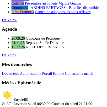
Enfance
Pré-rentrée au collège Marthe Gautier
Communal
JARDINS PARTAGÉS - Parcelles disponibles
Infos Pratiques
Canicule : adoptons les bons réflexes
En Voir +
Agenda
20.09.26
Concours de Pétanque
21.11.26
Repas et Soirée Dansante
13.12.26
NOËL DES FRESNOIS
En Voir +
Mes démarches
Documents Administratifs
Portail Famille
Contacter la mairie
Météo / Ephéméride
Ensoleillé
21.8C°
Lever du soleil 06:30:00
Coucher du soleil 21:21:00