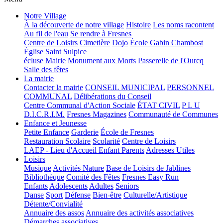
Notre Village
À la découverte de notre village
Histoire
Les noms racontent
Au fil de l'eau
Se rendre à Fresnes
Centre de Loisirs
Cimetière
Dojo
École Gabin Chambost
Église Saint Sulpice
écluse
Mairie
Monument aux Morts
Passerelle de l'Ourcq
Salle des fêtes
La mairie
Contacter la mairie
CONSEIL MUNICIPAL
PERSONNEL
COMMUNAL
Délibérations du Conseil
Centre Communal d'Action Sociale
ÉTAT CIVIL
P L U
D.I.C.R.I.M.
Fresnes Magazines
Communauté de Communes
Enfance et Jeunesse
Petite Enfance
Garderie
École de Fresnes
Restauration Scolaire
Scolarité
Centre de Loisirs
LAEP - Lieu d'Accueil Enfant Parents
Adresses Utiles
Loisirs
Musique
Activités Nature
Base de Loisirs de Jablines
Bibliothèque
Comité des Fêtes
Fresnes Easy Run
Enfants
Adolescents
Adultes
Seniors
Danse
Sport
Défense
Bien-être
Culturelle/Artistique
Détente/Convialité
Annuaire des assos
Annuaire des activités associatives
Démarches associatives