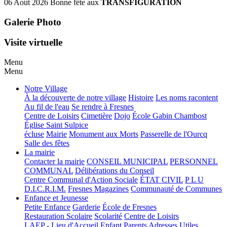
06 Août 2026
Bonne fête aux
TRANSFIGURATION
Galerie Photo
Visite virtuelle
Menu
Menu
Notre Village
À la découverte de notre village
Histoire
Les noms racontent
Au fil de l'eau
Se rendre à Fresnes
Centre de Loisirs
Cimetière
Dojo
École Gabin Chambost
Église Saint Sulpice
écluse
Mairie
Monument aux Morts
Passerelle de l'Ourcq
Salle des fêtes
La mairie
Contacter la mairie
CONSEIL MUNICIPAL
PERSONNEL
COMMUNAL
Délibérations du Conseil
Centre Communal d'Action Sociale
ÉTAT CIVIL
P L U
D.I.C.R.I.M.
Fresnes Magazines
Communauté de Communes
Enfance et Jeunesse
Petite Enfance
Garderie
École de Fresnes
Restauration Scolaire
Scolarité
Centre de Loisirs
LAEP - Lieu d'Accueil Enfant Parents
Adresses Utiles