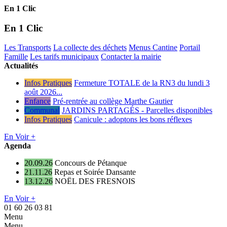
En 1 Clic
En 1 Clic
Les Transports
La collecte des déchets
Menus Cantine
Portail
Famille
Les tarifs municipaux
Contacter la mairie
Actualités
Infos Pratiques
Fermeture TOTALE de la RN3 du lundi 3
août 2026...
Enfance
Pré-rentrée au collège Marthe Gautier
Communal
JARDINS PARTAGÉS - Parcelles disponibles
Infos Pratiques
Canicule : adoptons les bons réflexes
En Voir +
Agenda
20.09.26
Concours de Pétanque
21.11.26
Repas et Soirée Dansante
13.12.26
NOËL DES FRESNOIS
En Voir +
01 60 26 03 81
Menu
Menu