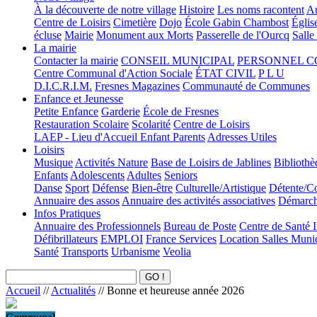
À la découverte de notre village
Histoire
Les noms racontent
Au
Centre de Loisirs
Cimetière
Dojo
École Gabin Chambost
Églis
écluse
Mairie
Monument aux Morts
Passerelle de l'Ourcq
Salle
La mairie
Contacter la mairie
CONSEIL MUNICIPAL
PERSONNEL 
Centre Communal d'Action Sociale
ÉTAT CIVIL
P L U
D.I.C.R.I.M.
Fresnes Magazines
Communauté de Communes
Enfance et Jeunesse
Petite Enfance
Garderie
École de Fresnes
Restauration Scolaire
Scolarité
Centre de Loisirs
LAEP - Lieu d'Accueil Enfant Parents
Adresses Utiles
Loisirs
Musique
Activités Nature
Base de Loisirs de Jablines
Bibliothè
Enfants
Adolescents
Adultes
Seniors
Danse
Sport
Défense
Bien-être
Culturelle/Artistique
Détente/Co
Annuaire des assos
Annuaire des activités associatives
Démarche
Infos Pratiques
Annuaire des Professionnels
Bureau de Poste
Centre de Santé 
Défibrillateurs
EMPLOI
France Services
Location Salles Muni
Santé
Transports
Urbanisme
Veolia
Accueil
//
Actualités
//
Bonne et heureuse année 2026