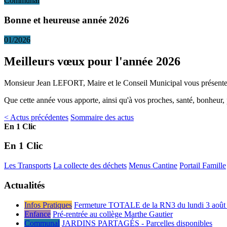
Communal
Bonne et heureuse année 2026
01/2026
Meilleurs vœux pour l'année 2026
Monsieur Jean LEFORT, Maire et le Conseil Municipal vous présenten
Que cette année vous apporte, ainsi qu'à vos proches, santé, bonheur, p
< Actus précédentes
Sommaire des actus
En 1 Clic
En 1 Clic
Les Transports
La collecte des déchets
Menus Cantine
Portail Famille
Actualités
Infos Pratiques
Fermeture TOTALE de la RN3 du lundi 3 août 
Enfance
Pré-rentrée au collège Marthe Gautier
Communal
JARDINS PARTAGÉS - Parcelles disponibles