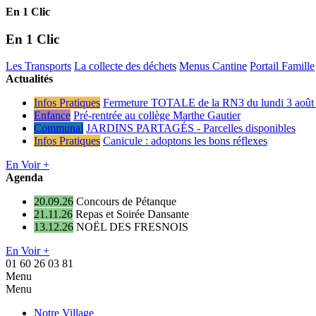
En 1 Clic
En 1 Clic
Les Transports
La collecte des déchets
Menus Cantine
Portail Famille
Actualités
Infos Pratiques
Fermeture TOTALE de la RN3 du lundi 3 août 
Enfance
Pré-rentrée au collège Marthe Gautier
Communal
JARDINS PARTAGÉS - Parcelles disponibles
Infos Pratiques
Canicule : adoptons les bons réflexes
En Voir +
Agenda
20.09.26
Concours de Pétanque
21.11.26
Repas et Soirée Dansante
13.12.26
NOËL DES FRESNOIS
En Voir +
01 60 26 03 81
Menu
Menu
Notre Village