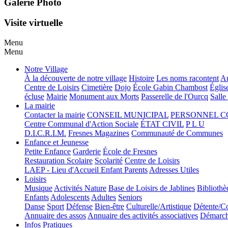
Galerie Photo
Visite virtuelle
Menu
Menu
Notre Village
À la découverte de notre village
Histoire
Les noms racontent
Au
Centre de Loisirs
Cimetière
Dojo
École Gabin Chambost
Églis
écluse
Mairie
Monument aux Morts
Passerelle de l'Ourcq
Salle
La mairie
Contacter la mairie
CONSEIL MUNICIPAL
PERSONNEL 
Centre Communal d'Action Sociale
ÉTAT CIVIL
P L U
D.I.C.R.I.M.
Fresnes Magazines
Communauté de Communes
Enfance et Jeunesse
Petite Enfance
Garderie
École de Fresnes
Restauration Scolaire
Scolarité
Centre de Loisirs
LAEP - Lieu d'Accueil Enfant Parents
Adresses Utiles
Loisirs
Musique
Activités Nature
Base de Loisirs de Jablines
Bibliothè
Enfants
Adolescents
Adultes
Seniors
Danse
Sport
Défense
Bien-être
Culturelle/Artistique
Détente/Co
Annuaire des assos
Annuaire des activités associatives
Démarche
Infos Pratiques