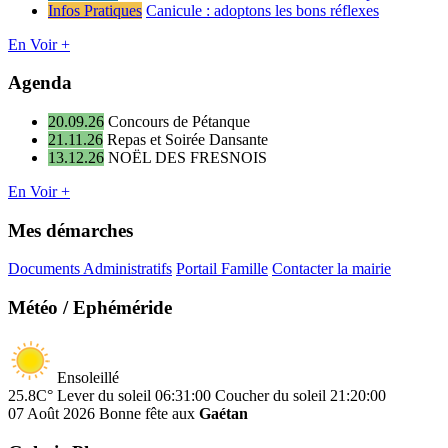
Infos Pratiques
Canicule : adoptons les bons réflexes
En Voir +
Agenda
20.09.26
Concours de Pétanque
21.11.26
Repas et Soirée Dansante
13.12.26
NOËL DES FRESNOIS
En Voir +
Mes démarches
Documents Administratifs
Portail Famille
Contacter la mairie
Météo / Ephéméride
Ensoleillé
25.8C°
Lever du soleil 06:31:00
Coucher du soleil 21:20:00
07 Août 2026
Bonne fête aux
Gaétan