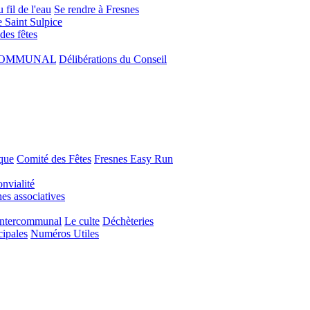
 fil de l'eau
Se rendre à Fresnes
e Saint Sulpice
 des fêtes
COMMUNAL
Délibérations du Conseil
que
Comité des Fêtes
Fresnes Easy Run
nvialité
s associatives
Intercommunal
Le culte
Déchèteries
cipales
Numéros Utiles