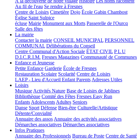
À la découverte de notre village
Histoire
Les noms racontent
Au fil de l'eau
Se rendre à Fresnes
Centre de Loisirs
Cimetière
Dojo
École Gabin Chambost
Église Saint Sulpice
écluse
Mairie
Monument aux Morts
Passerelle de l'Ourcq
Salle des fêtes
La mairie
Contacter la mairie
CONSEIL MUNICIPAL
PERSONNEL
COMMUNAL
Délibérations du Conseil
Centre Communal d'Action Sociale
ÉTAT CIVIL
P L U
D.I.C.R.I.M.
Fresnes Magazines
Communauté de Communes
Enfance et Jeunesse
Petite Enfance
Garderie
École de Fresnes
Restauration Scolaire
Scolarité
Centre de Loisirs
LAEP - Lieu d'Accueil Enfant Parents
Adresses Utiles
Loisirs
Musique
Activités Nature
Base de Loisirs de Jablines
Bibliothèque
Comité des Fêtes
Fresnes Easy Run
Enfants
Adolescents
Adultes
Seniors
Danse
Sport
Défense
Bien-être
Culturelle/Artistique
Détente/Convialité
Annuaire des assos
Annuaire des activités associatives
Démarches associatives
Démarches associatives
Infos Pratiques
Annuaire des Professionnels
Bureau de Poste
Centre de Santé