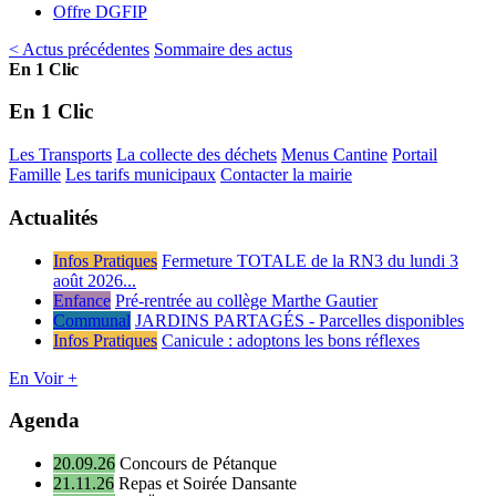
Offre DGFIP
< Actus précédentes
Sommaire des actus
En 1 Clic
En 1 Clic
Les Transports
La collecte des déchets
Menus Cantine
Portail
Famille
Les tarifs municipaux
Contacter la mairie
Actualités
Infos Pratiques
Fermeture TOTALE de la RN3 du lundi 3
août 2026...
Enfance
Pré-rentrée au collège Marthe Gautier
Communal
JARDINS PARTAGÉS - Parcelles disponibles
Infos Pratiques
Canicule : adoptons les bons réflexes
En Voir +
Agenda
20.09.26
Concours de Pétanque
21.11.26
Repas et Soirée Dansante