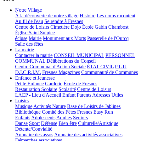
Notre Village
À la découverte de notre village
Histoire
Les noms racontent
Au fil de l'eau
Se rendre à Fresnes
Centre de Loisirs
Cimetière
Dojo
École Gabin Chambost
Église Saint Sulpice
écluse
Mairie
Monument aux Morts
Passerelle de l'Ourcq
Salle des fêtes
La mairie
Contacter la mairie
CONSEIL MUNICIPAL
PERSONNEL
COMMUNAL
Délibérations du Conseil
Centre Communal d'Action Sociale
ÉTAT CIVIL
P L U
D.I.C.R.I.M.
Fresnes Magazines
Communauté de Communes
Enfance et Jeunesse
Petite Enfance
Garderie
École de Fresnes
Restauration Scolaire
Scolarité
Centre de Loisirs
LAEP - Lieu d'Accueil Enfant Parents
Adresses Utiles
Loisirs
Musique
Activités Nature
Base de Loisirs de Jablines
Bibliothèque
Comité des Fêtes
Fresnes Easy Run
Enfants
Adolescents
Adultes
Seniors
Danse
Sport
Défense
Bien-être
Culturelle/Artistique
Détente/Convialité
Annuaire des assos
Annuaire des activités associatives
Démarches associatives