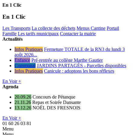
En 1 Clic
En 1 Clic
Les Transports
La collecte des déchets
Menus Cantine
Portail
Famille
Les tarifs municipaux
Contacter la mairie
Actualités
Infos Pratiques
Fermeture TOTALE de la RN3 du lundi 3
août 2026...
Enfance
Pré-rentrée au collège Marthe Gautier
Communal
JARDINS PARTAGÉS - Parcelles disponibles
Infos Pratiques
Canicule : adoptons les bons réflexes
En Voir +
Agenda
20.09.26
Concours de Pétanque
21.11.26
Repas et Soirée Dansante
13.12.26
NOËL DES FRESNOIS
En Voir +
01 60 26 03 81
Menu
Menu