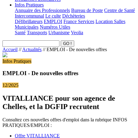
Infos Pratiques
Annuaire des Professionnels
Bureau de Poste
Centre de Santé
Intercommunal
Le culte
Déchèteries
Défibrillateurs
EMPLOI
France Services
Location Salles
Municipales
Numéros Utiles
Santé
Transports
Urbanisme
Veolia
Accueil
//
Actualités
//
EMPLOI - De nouvelles offres
Infos Pratiques
EMPLOI - De nouvelles offres
12/2025
VITALLIANCE pour son agence de
Chelles, et la DGFIP recrutent
Consultez ces nouvelles offres d'emploi dans la rubrique INFOS
PRATIQUES/EMPLOI :
Offre VITALLIANCE