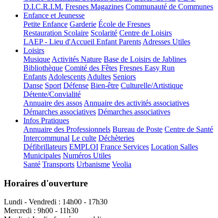
D.I.C.R.I.M.
Fresnes Magazines
Communauté de Communes
Enfance et Jeunesse
Petite Enfance
Garderie
École de Fresnes
Restauration Scolaire
Scolarité
Centre de Loisirs
LAEP - Lieu d'Accueil Enfant Parents
Adresses Utiles
Loisirs
Musique
Activités Nature
Base de Loisirs de Jablines
Bibliothèque
Comité des Fêtes
Fresnes Easy Run
Enfants
Adolescents
Adultes
Seniors
Danse
Sport
Défense
Bien-être
Culturelle/Artistique
Détente/Convialité
Annuaire des assos
Annuaire des activités associatives
Démarches associatives
Démarches associatives
Infos Pratiques
Annuaire des Professionnels
Bureau de Poste
Centre de Santé
Intercommunal
Le culte
Déchèteries
Défibrillateurs
EMPLOI
France Services
Location Salles
Municipales
Numéros Utiles
Santé
Transports
Urbanisme
Veolia
Horaires d'ouverture
Lundi - Vendredi : 14h00 - 17h30
Mercredi : 9h00 - 11h30