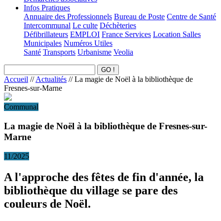
Infos Pratiques
Annuaire des Professionnels
Bureau de Poste
Centre de Santé
Intercommunal
Le culte
Déchèteries
Défibrillateurs
EMPLOI
France Services
Location Salles
Municipales
Numéros Utiles
Santé
Transports
Urbanisme
Veolia
Accueil
//
Actualités
//
La magie de Noël à la bibliothèque de
Fresnes-sur-Marne
Communal
La magie de Noël à la bibliothèque de Fresnes-sur-
Marne
11/2025
A l'approche des fêtes de fin d'année, la
bibliothèque du village se pare des
couleurs de Noël.