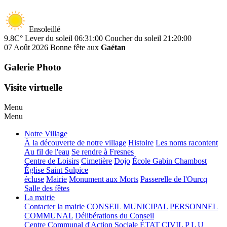
Ensoleillé
9.8C°
Lever du soleil 06:31:00
Coucher du soleil 21:20:00
07 Août 2026
Bonne fête aux
Gaétan
Galerie Photo
Visite virtuelle
Menu
Menu
Notre Village
À la découverte de notre village
Histoire
Les noms racontent
Au fil de l'eau
Se rendre à Fresnes
Centre de Loisirs
Cimetière
Dojo
École Gabin Chambost
Église Saint Sulpice
écluse
Mairie
Monument aux Morts
Passerelle de l'Ourcq
Salle des fêtes
La mairie
Contacter la mairie
CONSEIL MUNICIPAL
PERSONNEL
COMMUNAL
Délibérations du Conseil
Centre Communal d'Action Sociale
ÉTAT CIVIL
P L U