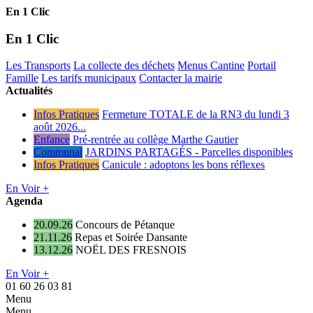
En 1 Clic
En 1 Clic
Les Transports
La collecte des déchets
Menus Cantine
Portail
Famille
Les tarifs municipaux
Contacter la mairie
Actualités
Infos Pratiques
Fermeture TOTALE de la RN3 du lundi 3
août 2026...
Enfance
Pré-rentrée au collège Marthe Gautier
Communal
JARDINS PARTAGÉS - Parcelles disponibles
Infos Pratiques
Canicule : adoptons les bons réflexes
En Voir +
Agenda
20.09.26
Concours de Pétanque
21.11.26
Repas et Soirée Dansante
13.12.26
NOËL DES FRESNOIS
En Voir +
01 60 26 03 81
Menu
Menu