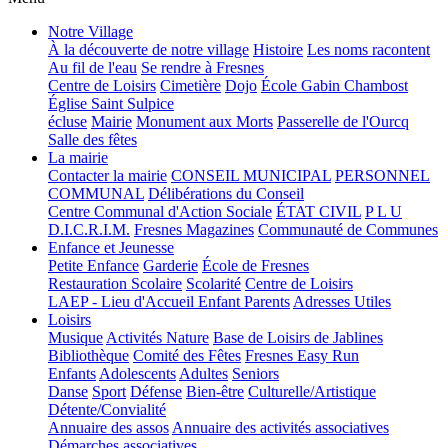
Notre Village
À la découverte de notre village
Histoire
Les noms racontent
Au fil de l'eau
Se rendre à Fresnes
Centre de Loisirs
Cimetière
Dojo
École Gabin Chambost
Église Saint Sulpice
écluse
Mairie
Monument aux Morts
Passerelle de l'Ourcq
Salle des fêtes
La mairie
Contacter la mairie
CONSEIL MUNICIPAL
PERSONNEL
COMMUNAL
Délibérations du Conseil
Centre Communal d'Action Sociale
ÉTAT CIVIL
P L U
D.I.C.R.I.M.
Fresnes Magazines
Communauté de Communes
Enfance et Jeunesse
Petite Enfance
Garderie
École de Fresnes
Restauration Scolaire
Scolarité
Centre de Loisirs
LAEP - Lieu d'Accueil Enfant Parents
Adresses Utiles
Loisirs
Musique
Activités Nature
Base de Loisirs de Jablines
Bibliothèque
Comité des Fêtes
Fresnes Easy Run
Enfants
Adolescents
Adultes
Seniors
Danse
Sport
Défense
Bien-être
Culturelle/Artistique
Détente/Convialité
Annuaire des assos
Annuaire des activités associatives
Démarches associatives