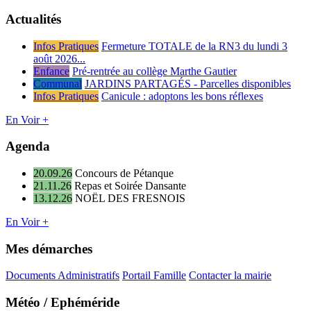
Actualités
Infos Pratiques
Fermeture TOTALE de la RN3 du lundi 3
août 2026...
Enfance
Pré-rentrée au collège Marthe Gautier
Communal
JARDINS PARTAGÉS - Parcelles disponibles
Infos Pratiques
Canicule : adoptons les bons réflexes
En Voir +
Agenda
20.09.26
Concours de Pétanque
21.11.26
Repas et Soirée Dansante
13.12.26
NOËL DES FRESNOIS
En Voir +
Mes démarches
Documents Administratifs
Portail Famille
Contacter la mairie
Météo / Ephéméride