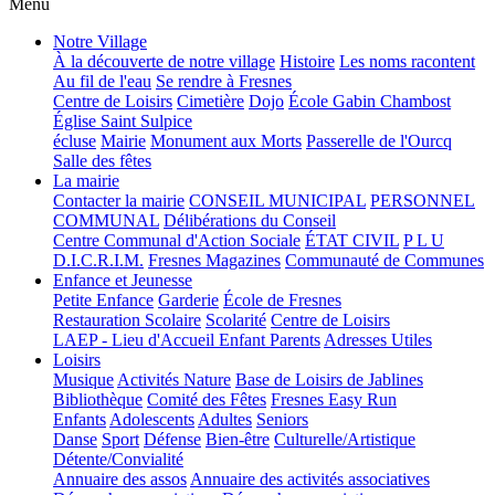
Menu
Notre Village
À la découverte de notre village
Histoire
Les noms racontent
Au fil de l'eau
Se rendre à Fresnes
Centre de Loisirs
Cimetière
Dojo
École Gabin Chambost
Église Saint Sulpice
écluse
Mairie
Monument aux Morts
Passerelle de l'Ourcq
Salle des fêtes
La mairie
Contacter la mairie
CONSEIL MUNICIPAL
PERSONNEL
COMMUNAL
Délibérations du Conseil
Centre Communal d'Action Sociale
ÉTAT CIVIL
P L U
D.I.C.R.I.M.
Fresnes Magazines
Communauté de Communes
Enfance et Jeunesse
Petite Enfance
Garderie
École de Fresnes
Restauration Scolaire
Scolarité
Centre de Loisirs
LAEP - Lieu d'Accueil Enfant Parents
Adresses Utiles
Loisirs
Musique
Activités Nature
Base de Loisirs de Jablines
Bibliothèque
Comité des Fêtes
Fresnes Easy Run
Enfants
Adolescents
Adultes
Seniors
Danse
Sport
Défense
Bien-être
Culturelle/Artistique
Détente/Convialité
Annuaire des assos
Annuaire des activités associatives