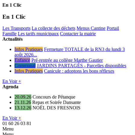
En 1 Clic
En 1 Clic
Les Transports
La collecte des déchets
Menus Cantine
Portail
Famille
Les tarifs municipaux
Contacter la mairie
Actualités
Infos Pratiques
Fermeture TOTALE de la RN3 du lundi 3
août 2026...
Enfance
Pré-rentrée au collège Marthe Gautier
Communal
JARDINS PARTAGÉS - Parcelles disponibles
Infos Pratiques
Canicule : adoptons les bons réflexes
En Voir +
Agenda
20.09.26
Concours de Pétanque
21.11.26
Repas et Soirée Dansante
13.12.26
NOËL DES FRESNOIS
En Voir +
01 60 26 03 81
Menu
Menu