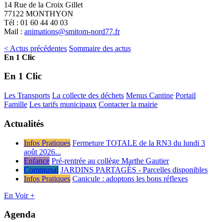
14 Rue de la Croix Gillet
77122 MONTHYON
Tél : 01 60 44 40 03
Mail :
animations@smitom-nord77.fr
< Actus précédentes
Sommaire des actus
En 1 Clic
En 1 Clic
Les Transports
La collecte des déchets
Menus Cantine
Portail
Famille
Les tarifs municipaux
Contacter la mairie
Actualités
Infos Pratiques
Fermeture TOTALE de la RN3 du lundi 3
août 2026...
Enfance
Pré-rentrée au collège Marthe Gautier
Communal
JARDINS PARTAGÉS - Parcelles disponibles
Infos Pratiques
Canicule : adoptons les bons réflexes
En Voir +
Agenda