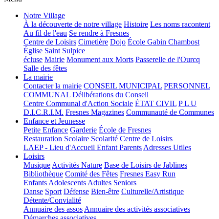
Notre Village
À la découverte de notre village
Histoire
Les noms racontent
Au fil de l'eau
Se rendre à Fresnes
Centre de Loisirs
Cimetière
Dojo
École Gabin Chambost
Église Saint Sulpice
écluse
Mairie
Monument aux Morts
Passerelle de l'Ourcq
Salle des fêtes
La mairie
Contacter la mairie
CONSEIL MUNICIPAL
PERSONNEL
COMMUNAL
Délibérations du Conseil
Centre Communal d'Action Sociale
ÉTAT CIVIL
P L U
D.I.C.R.I.M.
Fresnes Magazines
Communauté de Communes
Enfance et Jeunesse
Petite Enfance
Garderie
École de Fresnes
Restauration Scolaire
Scolarité
Centre de Loisirs
LAEP - Lieu d'Accueil Enfant Parents
Adresses Utiles
Loisirs
Musique
Activités Nature
Base de Loisirs de Jablines
Bibliothèque
Comité des Fêtes
Fresnes Easy Run
Enfants
Adolescents
Adultes
Seniors
Danse
Sport
Défense
Bien-être
Culturelle/Artistique
Détente/Convialité
Annuaire des assos
Annuaire des activités associatives
Démarches associatives