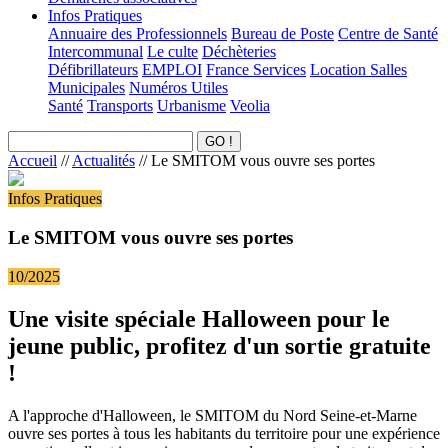
Infos Pratiques
Annuaire des Professionnels
Bureau de Poste
Centre de Santé
Intercommunal
Le culte
Déchèteries
Défibrillateurs
EMPLOI
France Services
Location Salles
Municipales
Numéros Utiles
Santé
Transports
Urbanisme
Veolia
Accueil
//
Actualités
//
Le SMITOM vous ouvre ses portes
Infos Pratiques
Le SMITOM vous ouvre ses portes
10/2025
Une visite spéciale Halloween pour le
jeune public, profitez d'un sortie gratuite
!
A l'approche d'Halloween, le SMITOM du Nord Seine-et-Marne
ouvre ses portes à tous les habitants du territoire pour une expérience