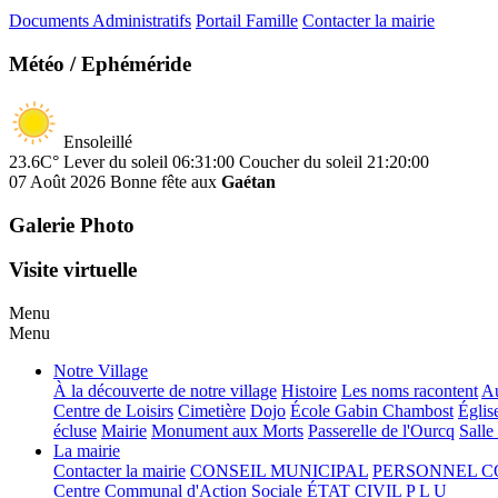
Documents Administratifs
Portail Famille
Contacter la mairie
Météo / Ephéméride
Ensoleillé
23.6C°
Lever du soleil 06:31:00
Coucher du soleil 21:20:00
07 Août 2026
Bonne fête aux
Gaétan
Galerie Photo
Visite virtuelle
Menu
Menu
Notre Village
À la découverte de notre village
Histoire
Les noms racontent
Au
Centre de Loisirs
Cimetière
Dojo
École Gabin Chambost
Églis
écluse
Mairie
Monument aux Morts
Passerelle de l'Ourcq
Salle
La mairie
Contacter la mairie
CONSEIL MUNICIPAL
PERSONNEL 
Centre Communal d'Action Sociale
ÉTAT CIVIL
P L U