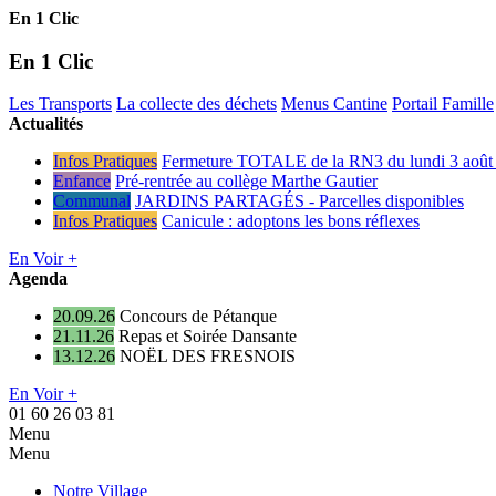
En 1 Clic
En 1 Clic
Les Transports
La collecte des déchets
Menus Cantine
Portail Famille
Actualités
Infos Pratiques
Fermeture TOTALE de la RN3 du lundi 3 août 
Enfance
Pré-rentrée au collège Marthe Gautier
Communal
JARDINS PARTAGÉS - Parcelles disponibles
Infos Pratiques
Canicule : adoptons les bons réflexes
En Voir +
Agenda
20.09.26
Concours de Pétanque
21.11.26
Repas et Soirée Dansante
13.12.26
NOËL DES FRESNOIS
En Voir +
01 60 26 03 81
Menu
Menu
Notre Village