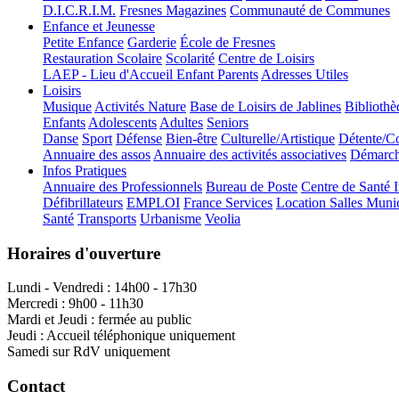
D.I.C.R.I.M.
Fresnes Magazines
Communauté de Communes
Enfance et Jeunesse
Petite Enfance
Garderie
École de Fresnes
Restauration Scolaire
Scolarité
Centre de Loisirs
LAEP - Lieu d'Accueil Enfant Parents
Adresses Utiles
Loisirs
Musique
Activités Nature
Base de Loisirs de Jablines
Bibliothè
Enfants
Adolescents
Adultes
Seniors
Danse
Sport
Défense
Bien-être
Culturelle/Artistique
Détente/Co
Annuaire des assos
Annuaire des activités associatives
Démarche
Infos Pratiques
Annuaire des Professionnels
Bureau de Poste
Centre de Santé 
Défibrillateurs
EMPLOI
France Services
Location Salles Muni
Santé
Transports
Urbanisme
Veolia
Horaires d'ouverture
Lundi - Vendredi : 14h00 - 17h30
Mercredi : 9h00 - 11h30
Mardi et Jeudi : fermée au public
Jeudi : Accueil téléphonique uniquement
Samedi sur RdV uniquement
Contact