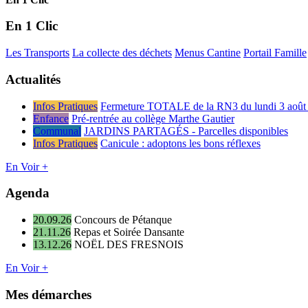
En 1 Clic
Les Transports
La collecte des déchets
Menus Cantine
Portail Famille
Actualités
Infos Pratiques
Fermeture TOTALE de la RN3 du lundi 3 août 
Enfance
Pré-rentrée au collège Marthe Gautier
Communal
JARDINS PARTAGÉS - Parcelles disponibles
Infos Pratiques
Canicule : adoptons les bons réflexes
En Voir +
Agenda
20.09.26
Concours de Pétanque
21.11.26
Repas et Soirée Dansante
13.12.26
NOËL DES FRESNOIS
En Voir +
Mes démarches