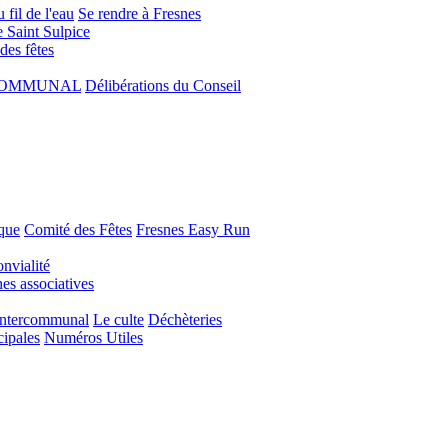
 fil de l'eau
Se rendre à Fresnes
e Saint Sulpice
 des fêtes
COMMUNAL
Délibérations du Conseil
que
Comité des Fêtes
Fresnes Easy Run
nvialité
s associatives
Intercommunal
Le culte
Déchèteries
cipales
Numéros Utiles