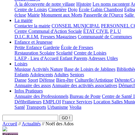
À la découverte de notre village
Histoire
Les noms racontent
Au
Centre de Loisirs
Cimetière
Dojo
École Gabin Chambost
Églis
écluse
Mairie
Monument aux Morts
Passerelle de l'Ourcq
Salle
La mairie
Contacter la mairie
CONSEIL MUNICIPAL
PERSONNEL 
Centre Communal d'Action Sociale
ÉTAT CIVIL
P L U
D.I.C.R.I.M.
Fresnes Magazines
Communauté de Communes
Enfance et Jeunesse
Petite Enfance
Garderie
École de Fresnes
Restauration Scolaire
Scolarité
Centre de Loisirs
LAEP - Lieu d'Accueil Enfant Parents
Adresses Utiles
Loisirs
Musique
Activités Nature
Base de Loisirs de Jablines
Bibliothè
Enfants
Adolescents
Adultes
Seniors
Danse
Sport
Défense
Bien-être
Culturelle/Artistique
Détente/Co
Annuaire des assos
Annuaire des activités associatives
Démarche
Infos Pratiques
Annuaire des Professionnels
Bureau de Poste
Centre de Santé 
Défibrillateurs
EMPLOI
France Services
Location Salles Muni
Santé
Transports
Urbanisme
Veolia
Accueil
//
Actualités
//
Noël des Ados