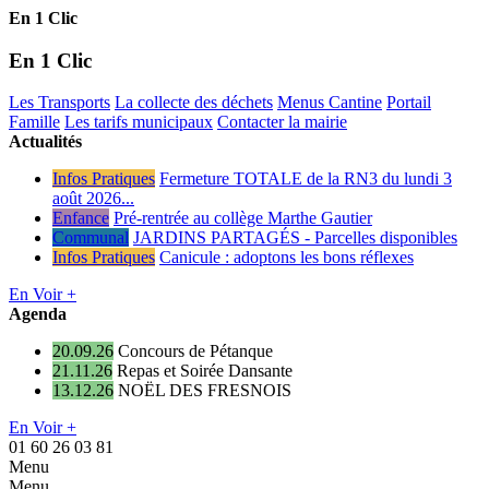
En 1 Clic
En 1 Clic
Les Transports
La collecte des déchets
Menus Cantine
Portail
Famille
Les tarifs municipaux
Contacter la mairie
Actualités
Infos Pratiques
Fermeture TOTALE de la RN3 du lundi 3
août 2026...
Enfance
Pré-rentrée au collège Marthe Gautier
Communal
JARDINS PARTAGÉS - Parcelles disponibles
Infos Pratiques
Canicule : adoptons les bons réflexes
En Voir +
Agenda
20.09.26
Concours de Pétanque
21.11.26
Repas et Soirée Dansante
13.12.26
NOËL DES FRESNOIS
En Voir +
01 60 26 03 81
Menu
Menu