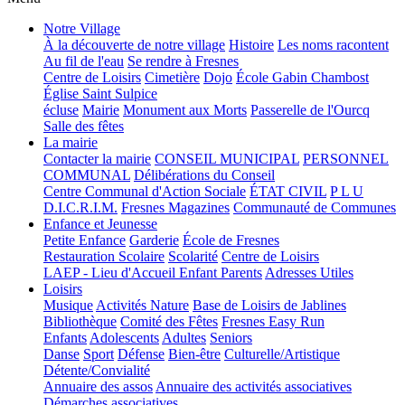
Notre Village
À la découverte de notre village
Histoire
Les noms racontent
Au fil de l'eau
Se rendre à Fresnes
Centre de Loisirs
Cimetière
Dojo
École Gabin Chambost
Église Saint Sulpice
écluse
Mairie
Monument aux Morts
Passerelle de l'Ourcq
Salle des fêtes
La mairie
Contacter la mairie
CONSEIL MUNICIPAL
PERSONNEL
COMMUNAL
Délibérations du Conseil
Centre Communal d'Action Sociale
ÉTAT CIVIL
P L U
D.I.C.R.I.M.
Fresnes Magazines
Communauté de Communes
Enfance et Jeunesse
Petite Enfance
Garderie
École de Fresnes
Restauration Scolaire
Scolarité
Centre de Loisirs
LAEP - Lieu d'Accueil Enfant Parents
Adresses Utiles
Loisirs
Musique
Activités Nature
Base de Loisirs de Jablines
Bibliothèque
Comité des Fêtes
Fresnes Easy Run
Enfants
Adolescents
Adultes
Seniors
Danse
Sport
Défense
Bien-être
Culturelle/Artistique
Détente/Convialité
Annuaire des assos
Annuaire des activités associatives
Démarches associatives