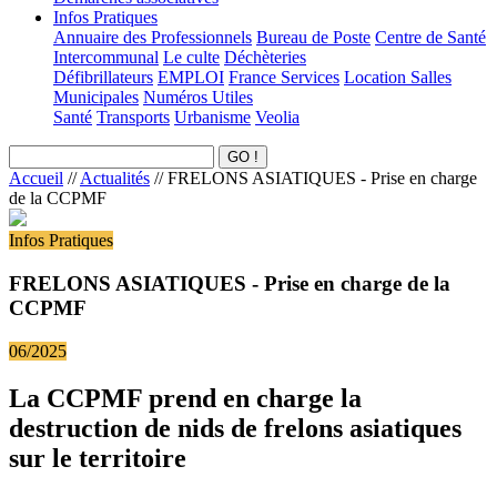
Infos Pratiques
Annuaire des Professionnels
Bureau de Poste
Centre de Santé
Intercommunal
Le culte
Déchèteries
Défibrillateurs
EMPLOI
France Services
Location Salles
Municipales
Numéros Utiles
Santé
Transports
Urbanisme
Veolia
Accueil
//
Actualités
//
FRELONS ASIATIQUES - Prise en charge
de la CCPMF
Infos Pratiques
FRELONS ASIATIQUES - Prise en charge de la
CCPMF
06/2025
La CCPMF prend en charge la
destruction de nids de frelons asiatiques
sur le territoire