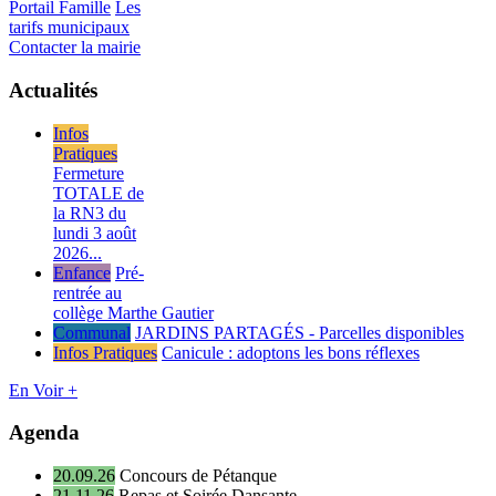
Portail Famille
Les
tarifs municipaux
Contacter la mairie
Actualités
Infos
Pratiques
Fermeture
TOTALE de
la RN3 du
lundi 3 août
2026...
Enfance
Pré-
rentrée au
collège Marthe Gautier
Communal
JARDINS PARTAGÉS - Parcelles disponibles
Infos Pratiques
Canicule : adoptons les bons réflexes
En Voir +
Agenda
20.09.26
Concours de Pétanque
21.11.26
Repas et Soirée Dansante