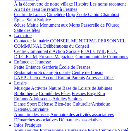
À la découverte de notre village
Histoire
Les noms racontent
Au fil de l'eau
Se rendre à Fresnes
Centre de Loisirs
Cimetière
Dojo
École Gabin Chambost
Église Saint Sulpice
écluse
Mairie
Monument aux Morts
Passerelle de l'Ourcq
Salle des fêtes
La mairie
Contacter la mairie
CONSEIL MUNICIPAL
PERSONNEL
COMMUNAL
Délibérations du Conseil
Centre Communal d'Action Sociale
ÉTAT CIVIL
P L U
D.I.C.R.I.M.
Fresnes Magazines
Communauté de Communes
Enfance et Jeunesse
Petite Enfance
Garderie
École de Fresnes
Restauration Scolaire
Scolarité
Centre de Loisirs
LAEP - Lieu d'Accueil Enfant Parents
Adresses Utiles
Loisirs
Musique
Activités Nature
Base de Loisirs de Jablines
Bibliothèque
Comité des Fêtes
Fresnes Easy Run
Enfants
Adolescents
Adultes
Seniors
Danse
Sport
Défense
Bien-être
Culturelle/Artistique
Détente/Convialité
Annuaire des assos
Annuaire des activités associatives
Démarches associatives
Démarches associatives
Infos Pratiques
Annuaire des Professionnels
Bureau de Poste
Centre de Santé