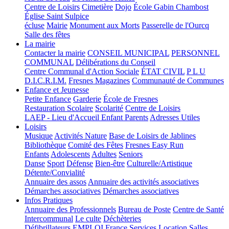
Centre de Loisirs
Cimetière
Dojo
École Gabin Chambost
Église Saint Sulpice
écluse
Mairie
Monument aux Morts
Passerelle de l'Ourcq
Salle des fêtes
La mairie
Contacter la mairie
CONSEIL MUNICIPAL
PERSONNEL
COMMUNAL
Délibérations du Conseil
Centre Communal d'Action Sociale
ÉTAT CIVIL
P L U
D.I.C.R.I.M.
Fresnes Magazines
Communauté de Communes
Enfance et Jeunesse
Petite Enfance
Garderie
École de Fresnes
Restauration Scolaire
Scolarité
Centre de Loisirs
LAEP - Lieu d'Accueil Enfant Parents
Adresses Utiles
Loisirs
Musique
Activités Nature
Base de Loisirs de Jablines
Bibliothèque
Comité des Fêtes
Fresnes Easy Run
Enfants
Adolescents
Adultes
Seniors
Danse
Sport
Défense
Bien-être
Culturelle/Artistique
Détente/Convialité
Annuaire des assos
Annuaire des activités associatives
Démarches associatives
Démarches associatives
Infos Pratiques
Annuaire des Professionnels
Bureau de Poste
Centre de Santé
Intercommunal
Le culte
Déchèteries
Défibrillateurs
EMPLOI
France Services
Location Salles