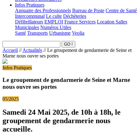
Infos Pratiques
Annuaire des Professionnels
Bureau de Poste
Centre de Santé
Intercommunal
Le culte
Déchèteries
Défibrillateurs
EMPLOI
France Services
Location Salles
Municipales
Numéros Utiles
Santé
Transports
Urbanisme
Veolia
Accueil
//
Actualités
//
Le groupement de gendarmerie de Seine et
Marne nous ouvre ses portes
Infos Pratiques
Le groupement de gendarmerie de Seine et Marne
nous ouvre ses portes
05/2025
Samedi 24 Mai 2025, de 10h à 18h, le
groupement de gendarmerie nous
accueille.