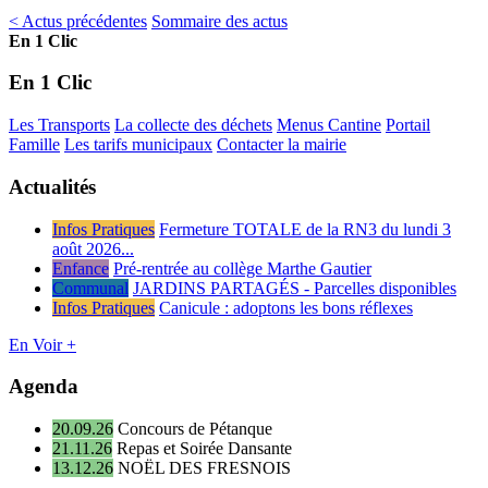
< Actus précédentes
Sommaire des actus
En 1 Clic
En 1 Clic
Les Transports
La collecte des déchets
Menus Cantine
Portail
Famille
Les tarifs municipaux
Contacter la mairie
Actualités
Infos Pratiques
Fermeture TOTALE de la RN3 du lundi 3
août 2026...
Enfance
Pré-rentrée au collège Marthe Gautier
Communal
JARDINS PARTAGÉS - Parcelles disponibles
Infos Pratiques
Canicule : adoptons les bons réflexes
En Voir +
Agenda
20.09.26
Concours de Pétanque
21.11.26
Repas et Soirée Dansante
13.12.26
NOËL DES FRESNOIS