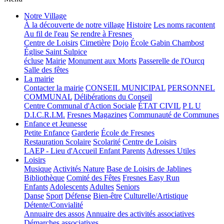
Notre Village
À la découverte de notre village
Histoire
Les noms racontent
Au fil de l'eau
Se rendre à Fresnes
Centre de Loisirs
Cimetière
Dojo
École Gabin Chambost
Église Saint Sulpice
écluse
Mairie
Monument aux Morts
Passerelle de l'Ourcq
Salle des fêtes
La mairie
Contacter la mairie
CONSEIL MUNICIPAL
PERSONNEL
COMMUNAL
Délibérations du Conseil
Centre Communal d'Action Sociale
ÉTAT CIVIL
P L U
D.I.C.R.I.M.
Fresnes Magazines
Communauté de Communes
Enfance et Jeunesse
Petite Enfance
Garderie
École de Fresnes
Restauration Scolaire
Scolarité
Centre de Loisirs
LAEP - Lieu d'Accueil Enfant Parents
Adresses Utiles
Loisirs
Musique
Activités Nature
Base de Loisirs de Jablines
Bibliothèque
Comité des Fêtes
Fresnes Easy Run
Enfants
Adolescents
Adultes
Seniors
Danse
Sport
Défense
Bien-être
Culturelle/Artistique
Détente/Convialité
Annuaire des assos
Annuaire des activités associatives
Démarches associatives