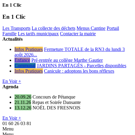
En 1 Clic
En 1 Clic
Les Transports
La collecte des déchets
Menus Cantine
Portail
Famille
Les tarifs municipaux
Contacter la mairie
Actualités
Infos Pratiques
Fermeture TOTALE de la RN3 du lundi 3
août 2026...
Enfance
Pré-rentrée au collège Marthe Gautier
Communal
JARDINS PARTAGÉS - Parcelles disponibles
Infos Pratiques
Canicule : adoptons les bons réflexes
En Voir +
Agenda
20.09.26
Concours de Pétanque
21.11.26
Repas et Soirée Dansante
13.12.26
NOËL DES FRESNOIS
En Voir +
01 60 26 03 81
Menu
Menu